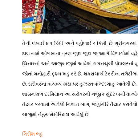
તેની લંબાઈ 8.4 કિમી. અને પહોળાઈ 4 કિમી. છે. શ્રીનગરમાં 
દાલ નામે ઓળખાતા ત્રણ જુદા જુદા જળમાર્ગ વિભાગોમાં વહેં
ચિનારનાં અને આજુબાજુમાં આવેલાં ગગનચુંબી પૉપલરનાં વૃક્
જોતાં મનોહારી દૃશ્ય ખડું કરે છે. શંકરાચાર્ય ટેકરીના તળ
છે. સરોવરના વાયવ્ય કાંઠા પર હઝરતબાલ્દરગાહ આવેલી છે, ત
શાસનકાળ દરમિયાન આ સરોવરની નજીક સુંદર બગીચાઓનાં નિ
તૈયાર કરવામાં આવેલો નિશાત બાગ, જહાંગીરે તૈયાર કરાવેલ
બાજુમાં નેહરુ મેમોરિયલ આવેલું છે.
ગિરીશ ભટ્ટ