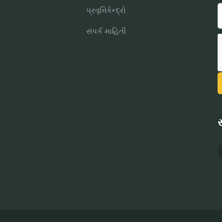
પ્રવૃત્તિકેન્દ્રો
સંપર્ક માહિતી
સ