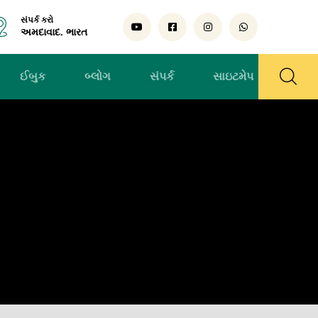
સંપર્ક કરો
અમદાવાદ. ભારત
ઈબુક
બ્લોગ
સંપર્ક
સાઇટમેપ