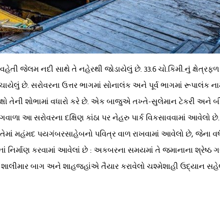
વહેતી જેલમ નદી સાથે તે નહેરથી જોડાયેલું છે. 33.6 ચો.કિમી.નું ક્ષે
ચાયેલું છે. સરોવરના ઉત્તર ભાગમાં સોનાલંક અને પૂર્વ ભાગમાં રૂપાલં
ષો તેની શોભામાં વધારો કરે છે. એક બાજુએ તખ્તે-સુલેમાન ટેકરી અને 
ેટીભાગવાળા આ સરોવરના દક્ષિણ કાંઠા પર નેહરુ પાર્ક વિકસાવવામાં આવેલો
ેમાં મહંમદ પયગંબરસાહેબનો પવિત્ર વાળ રાખવામાં આવેલો છે, જેના વર્ષ
ર્માણ કરવામાં આવેલાં છે : અકબરના સમયમાં તે જમાનાના શ્રેષ્ઠ 
ો શાલીમાર બાગ અને શાહજહાંએ તૈયાર કરાવેલો ચશ્મેશાહી ઉદ્યાન સહેલ