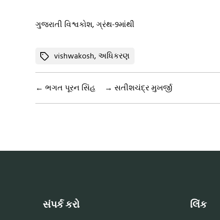
ગુજરાતી વિશ્વકોશ, ગ્રંથ-9માંથી
Tags
vishwakosh
,
અધિકરણ
←
ભગત પૂરન સિંહ
→
સતીશચંદ્ર મુખર્જી
સંપર્ક કરો
લિંક