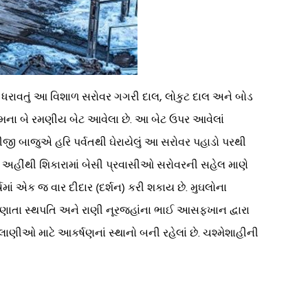
ત્રફળ ધરાવતું આ વિશાળ સરોવર ગગરી દાલ, લોકુટ દાલ અને બોડ
ક નામના બે રમણીય બેટ આવેલા છે. આ બેટ ઉપર આવેલાં
બીજી બાજુએ હરિ પર્વતથી ઘેરાયેલું આ સરોવર પહાડો પરથી
 છે. અહીંથી શિકારામાં બેસી પ્રવાસીઓ સરોવરની સહેલ માણે
માં એક જ વાર દીદાર (દર્શન) કરી શકાય છે. મુઘલોના
ગણાતા સ્થપતિ અને રાણી નૂરજહાંના ભાઈ આસફખાન દ્વારા
ાણીઓ માટે આકર્ષણનાં સ્થાનો બની રહેલાં છે. ચશ્મેશાહીની