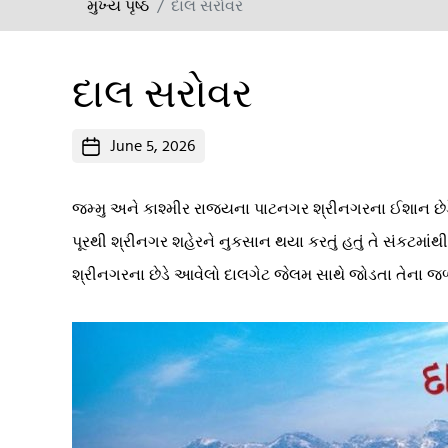
મુખ્ય પૃષ્ઠ
દાલ સરોવર
દાલ સરોવર
Post
June 5, 2026
date
જમ્મુ અને કાશ્મીર રાજ્યના પાટનગર શ્રીનગરના ઈશાન છેડે 
પૂરથી શ્રીનગર શહેરને નુકસાન થયા કરતું હતું તે સંકટમા
શ્રીનગરના છેડે આવેલો દાલગેટ જેલમ સાથે જોડતા તેના જળપ્