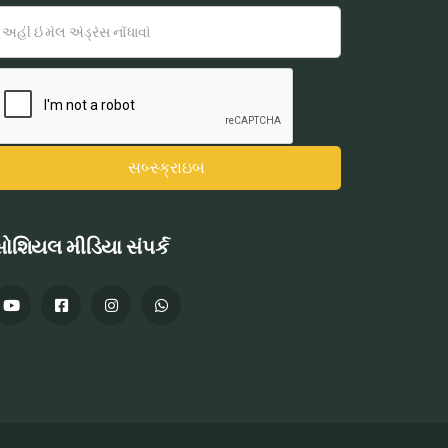
ોશિયલ મીડિયા સંપર્ક