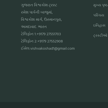
ગુજરાત વિશ્વકોશ ટ્રસ્ટ
મુખ્ય પૃષ્ઠ
રમેશ પાર્કની બાજુમાં,
પરિચય
વિશ્વકોશ માર્ગ, ઉસ્માનપુરા,
ઇતિહાસ
અમદાવાદ. ભારત
ટેલિફોન 1:+9179 27551703
ટ્રસ્ટીઓ
ટેલિફોન 2:+9179 27552908
ઈમેલ:
vishvakoshad1@gmail.com