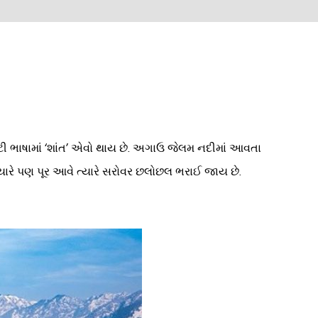
બેટી ભાષામાં ‘શાંત’ એવો થાય છે. અગાઉ જેલમ નદીમાં આવતા
્યારે પણ પૂર આવે ત્યારે સરોવર છલોછલ ભરાઈ જાય છે.