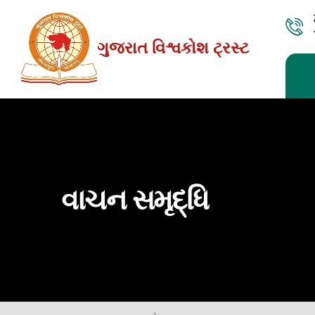
Skip
to
ગુજરાત વિશ્વકોશ ટ્રસ્ટ
the
content
વાચન સમૃદ્ધિ