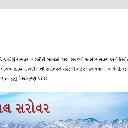
આવેલું સરોવર. કાશ્મીરી ભાષામાં ‘દાલ’ શબ્દનો અર્થ ‘સરોવર’ અને તિ
ંથી બચવા 1904માં નદીમાંથી સરોવરને જોડતી નહેર બનાવવામાં આવેલી. જ
રવાહનું નિયંત્રણ કરે છે.