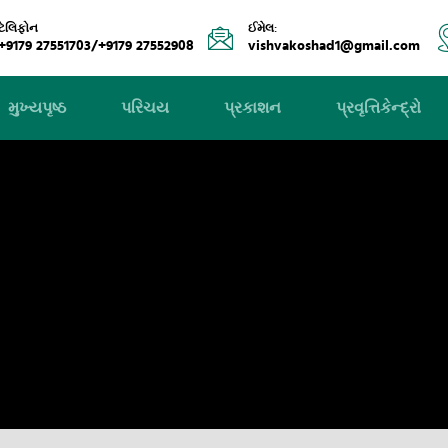
ટેલિફોન
ઈમેલ:
+9179 27551703/+9179 27552908
vishvakoshad1@gmail.com
મુખ્યપૃષ્ઠ
પરિચય
પ્રકાશન
પ્રવૃત્તિકેન્દ્રો