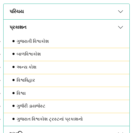
પરિચય
પ્રકાશન
ગુજરાતી વિશ્વકોશ
બાળવિશ્વકોશ
અન્ય કોશ
વિશ્વવિહાર
વિશ્વા
ગુર્જરી ડાયજેસ્ટ
ગુજરાત વિશ્વકોશ ટ્રસ્ટનાંં પ્રકાશનો