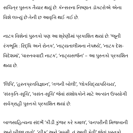
સચિત્ર પુસ્તક તૈયાર થયું છે. કૅન્સરના નિષ્ણાત ડૉક્ટરોએ એના
વિશે લખ્યું છે તેની છ આવૃત્તિ થઈ ગઈ છે.
નાટક વિશેનાં પુસ્તકો પણ આ શ્રેણીમાં પ્રકાશિત થયાં છે. ‘જૂની
રંગભૂમિ : રિદ્ધિ અને રોનક’, ‘નાટ્યતાલીમના નેપથ્યે’, ‘નાટક દેશ-
વિદેશમાં’, ‘વાસ્તવવાદી નાટક’, ‘નાટ્યસર્જન’ – આ પુસ્તકો પ્રકાશિત
થયા છે.
‘લિપિ’, ‘હસ્તપ્રતવિજ્ઞાન’, ‘તળની બોલી’, ‘લોકવિદ્યાપરિચય’,
‘સંસ્કૃતિ-સૂચિ’, ‘વસંત-સૂચિ’ જેવાં સંશોધકોને માટે અત્યંત ઉપયોગી
સર્વગ્રાહી પુસ્તકો પ્રકાશિત થયાં છે.
બાળસાહિત્યના સંદર્ભે ‘કીડી કુંજર કરે કમાલ’, ‘વનપરીની મિજબાની
અને બીજી વાતો’, ‘ચીકુ’ અને ‘મમ્મી, તું આવી કેવી’ જેવાં પુસ્તકો