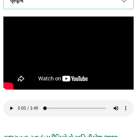
પ્રવૃત્તિ