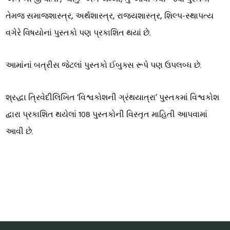
તેમજ સમાજશાસ્ત્ર, અર્થશાસ્ત્ર, રાજ્યશાસ્ત્ર, શિલ્પ-સ્થાપત્ય
વગેરે વિષયોનાં પુસ્તકો પણ પ્રકાશિત થયાં છે.
આમાંનાં બત્રીસ જેટલાં પુસ્તકો ઈબુક્સ રૂપે પણ ઉપલબ્ધ છે.
શ્રદ્ધા ત્રિવેદીલિખિત ‘વિશ્વકોશની ગ્રંથયાત્રા’ પુસ્તકમાં વિશ્વકોશ
દ્વારા પ્રકાશિત થયેલાં 108 પુસ્તકોની વિસ્તૃત માહિતી આપવામાં
આવી છે.