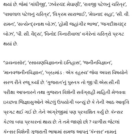
થયાં છે. જેમાં ‘ગાંધીજી’, ‘ઝવેરચંદ મેઘાણી’, ‘રાવજી પટેલનું ચરિત્ર’,
‘પન્નાલાલ પટેલનું ચરિત્ર’, ‘વિક્રમ સારાભાઈ’, ‘મેઘનાદ સહા’, ‘સી. વી.
રામન’, ‘સત્યેન્દ્રનાથ બોઝ’, ‘હોમી જહાંગીર ભાભા’, ‘જગદીશચંદ્ર
બોઝ’, ‘પી. સી. વૈદ્ય’, ‘વિનોદ કિનારીવાલા’ વગેરેનાં ચરિત્રો પ્રગટ
થયાં છે.
‘
ડાયનાસૉર’, ‘રસાયણવિજ્ઞાનનો ઇતિહાસ’, ‘જનીનવિજ્ઞાન’,
‘માનવજનીનવિજ્ઞાન’, ‘બ્રહ્માંડ : એક રહસ્ય’ જેવા અઘરા વિષયોને
સરળ રીતે રજૂ કર્યા છે. ‘ગુજરાત’નું પુસ્તક તો જી.પી.એસ.સી.ની
પરીક્ષા આપનારને તથા ગુજરાત વિશેની સર્વગ્રાહી માહિતી મેળવવા
ઇચ્છતા જિજ્ઞાસુઓને એટલું ઉપયોગી બન્યું છે કે તેની આઠ આવૃત્તિ
પ્રગટ થઈ ગઈ છે. તેને અંગ્રેજીમાં પણ પ્રકાશિત કર્યું છે. કૅન્સર
કેટલા બધા પ્રકારનાં થાય છે. તે તમે જાણો છો ? ચાળીસ જેટલાં
કૅન્સર વિશેની ગુજરાતી ભાષામાં સમજ આપતું ‘કૅન્સર’ નામનું