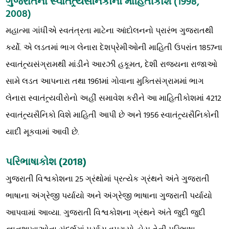
ગુજરાતના સ્વાતંત્ર્યસૈનિકોનો માહિતીકોશ
(1998,
2008)
મહાત્મા ગાંધીએ સ્વતંત્રતા માટેના આંદોલનનો પ્રારંભ ગુજરાતથી
કર્યો. એ લડતમાં ભાગ લેનારા દેશપ્રેમીઓની માહિતી ઉપરાંત 1857ના
સ્વાતંત્ર્યસંગ્રામથી માંડીને આરઝી હકૂમત, દેશી રાજ્યના રાજાઓ
સામે લડત આપનારા તથા 1961માં ગોવાના મુક્તિસંગ્રામમાં ભાગ
લેનારા સ્વાતંત્ર્યવીરોનો અહીં સમાવેશ કરીને આ માહિતીકોશમાં 4212
સ્વાતંત્ર્યસૈનિકો વિશે માહિતી આપી છે અને 1956 સ્વાતંત્ર્યસૈનિકોની
યાદી મૂકવામાં આવી છે.
પરિભાષાકોશ (2018)
ગુજરાતી વિશ્વકોશના 25 ગ્રંથોમાં પ્રત્યેક ગ્રંથને અંતે ગુજરાતી
ભાષાના અંગ્રેજી પર્યાયો અને અંગ્રેજી ભાષાના ગુજરાતી પર્યાયો
આપવામાં આવ્યા. ગુજરાતી વિશ્વકોશના ગ્રંથને અંતે જુદી જુદી