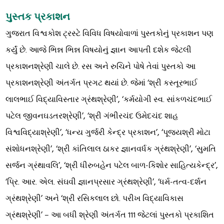
પુસ્તક પ્રકાશન
ગુજરાત વિશ્વકોશ ટ્રસ્ટે વિવિધ વિષયોવાળાં પુસ્તકોનું પ્રકાશન પણ
કર્યું છે. આજે ભિન્ન ભિન્ન વિષયોનું જ્ઞાન આપતી દશેક જેટલી
પ્રકાશનશ્રેણી ચાલે છે. રસ અને રુચિને પોષે તેવાં પુસ્તકો આ
પ્રકાશનશ્રેણી અંતર્ગત પ્રગટ થયાં છે. જેમાં ‘શ્રી કસ્તૂરભાઈ
લાલભાઈ વિદ્યાવિસ્તાર ગ્રંથશ્રેણી’, ‘કર્મયોગી સ્વ. સાંકળચંદભાઈ
પટેલ જીવનઘડતરશ્રેણી’, ‘શ્રી ગંભીરચંદ ઉમેદચંદ શાહ
વિશ્વવિદ્યાશ્રેણી’, ‘ધન્ય ગુર્જરી કેન્દ્ર પ્રકાશન’, ‘પૂજ્યશ્રી મોટા
સંશોધનશ્રેણી’, ‘શ્રી કાંતિલાલ ઠાકર જ્ઞાનવર્ધક ગ્રંથશ્રેણી’, ‘સુમતિ
સર્જન ગ્રંથાવલિ’, ‘શ્રી ધીરુબહેન પટેલ બાળ-કિશોર સાહિત્યકેન્દ્ર’,
‘પ્રિ. આર. એલ. સંઘવી જ્ઞાનપ્રસાર ગ્રંથશ્રેણી’, ‘ધર્મ-તત્વ-દર્શન
ગ્રંથશ્રેણી’ અને ‘શ્રી રસિકલાલ છો. પરીખ વિદ્યાવિકાસ
ગ્રંથશ્રેણી’ – આ બધી શ્રેણી અંતર્ગત 111 જેટલાં પુસ્તકો પ્રકાશિત