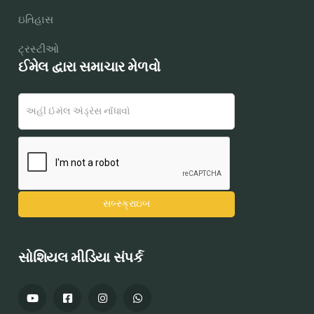
ઇતિહાસ
ટ્રસ્ટીઓ
ઈમેલ દ્વારા સમાચાર મેળવો
સોશિયલ મીડિયા સંપર્ક