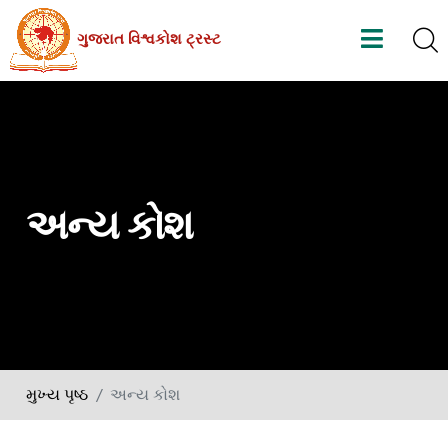
Skip
ગુજરાત વિશ્વકોશ ટ્રસ્ટ
to
the
content
અન્ય કોશ
મુખ્ય પૃષ્ઠ
અન્ય કોશ