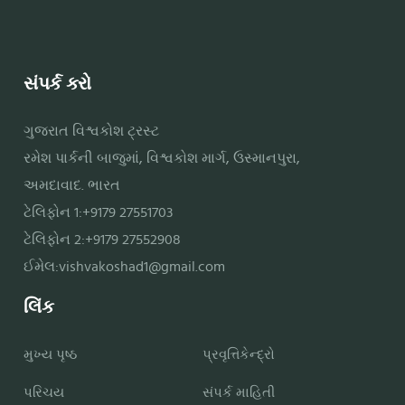
સંપર્ક કરો
ગુજરાત વિશ્વકોશ ટ્રસ્ટ
રમેશ પાર્કની બાજુમાં, વિશ્વકોશ માર્ગ, ઉસ્માનપુરા,
અમદાવાદ. ભારત
ટેલિફોન 1:+9179 27551703
ટેલિફોન 2:+9179 27552908
ઈમેલ:
vishvakoshad1@gmail.com
લિંક
મુખ્ય પૃષ્ઠ
પ્રવૃત્તિકેન્દ્રો
પરિચય
સંપર્ક માહિતી