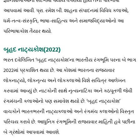
જ્ઞાનશાખાઓના સંદર્ભમાં પર્યાય વપરાયો હોય તેની પરિભાષા
આપવામાં આવી. પ્રા. રમેશ બી. શાહના સંપાદનમાં વિવિધ કલાઓ,
ધર્મ-તત્વ-સંસ્કૃતિ, ભાષા-સાહિત્ય અને સમાજવિદ્યાઓનો આ
પરિભાષાકોશ તૈયાર થયો.
બૃહદ નાટ્યકોશ(2022)
ભરત દવેલિખિત ‘બૃહદ નાટ્યકોશ’ના ભારતીય રંગભૂમિ પરના બે ભાગ
2022માં પ્રકાશિત થયા છે. આ કોશમાં ભારતના રાજ્યવાર
લોકનાટ્યો, લોકનૃત્ય અને લોકકલાઓ વિશે સચિત્ર આલેખન
કરવામાં આવ્યું છે. નાટકોની સાથે નૃત્યનાટિકા અને કઠપૂતળી જેવી
રંગમંચની કલાઓનો પણ સમાવેશ થયો છે. ‘બૃહદ નાટ્યકોશ’
વાચકોને ભારતભરની નાટ્યકલાઓ અને રંગમંચ કલાઓનો વિસ્તૃત
પરિચય કરાવે છે. આધુનિક રંગભૂમિની રાજ્યવાર માહિતી હવે પછીના
બે ગ્રંથોમાં આપવામાં આવશે.