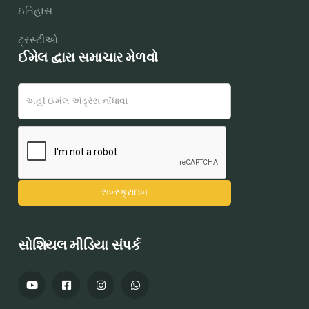
ઇતિહાસ
ટ્રસ્ટીઓ
ઈમેલ દ્વારા સમાચાર મેળવો
સોશિયલ મીડિયા સંપર્ક