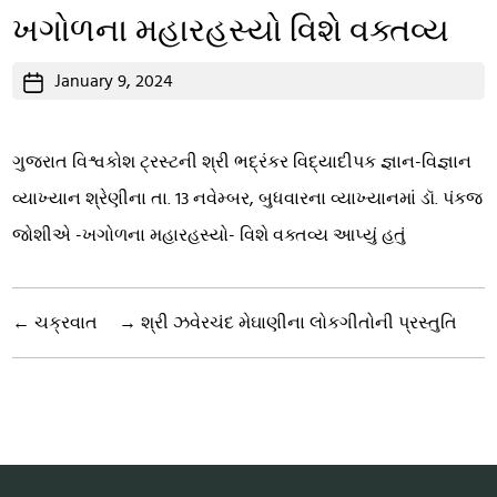
ખગોળના મહારહસ્યો વિશે વક્તવ્ય
Post
January 9, 2024
date
ગુજરાત વિશ્વકોશ ટ્રસ્ટની શ્રી ભદ્રંકર વિદ્યાદીપક જ્ઞાન-વિજ્ઞાન
વ્યાખ્યાન શ્રેણીના તા. 13 નવેમ્બર, બુધવારના વ્યાખ્યાનમાં ડૉ. પંકજ
જોશીએ -ખગોળના મહારહસ્યો- વિશે વક્તવ્ય આપ્યું હતું
←
ચક્રવાત
→
શ્રી ઝવેરચંદ મેઘાણીના લોકગીતોની પ્રસ્તુતિ