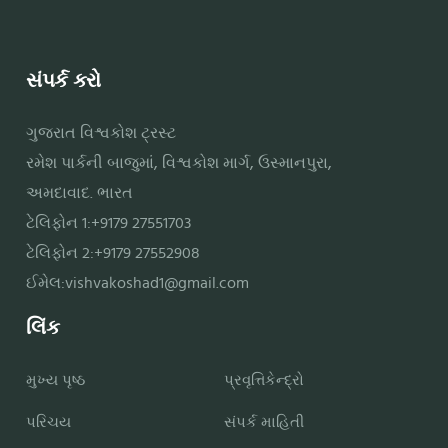
સંપર્ક કરો
ગુજરાત વિશ્વકોશ ટ્રસ્ટ
રમેશ પાર્કની બાજુમાં, વિશ્વકોશ માર્ગ, ઉસ્માનપુરા,
અમદાવાદ. ભારત
ટેલિફોન 1:+9179 27551703
ટેલિફોન 2:+9179 27552908
ઈમેલ:
vishvakoshad1@gmail.com
લિંક
મુખ્ય પૃષ્ઠ
પ્રવૃત્તિકેન્દ્રો
પરિચય
સંપર્ક માહિતી