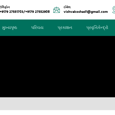
ટેલિફોન
ઈમેલ:
+9179 27551703/+9179 27552908
vishvakoshad1@gmail.com
મુખ્યપૃષ્ઠ
પરિચય
પ્રકાશન
પ્રવૃત્તિકેન્દ્રો