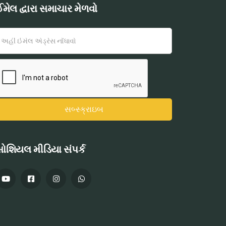
મેલ દ્વારા સમાચાર મેળવો
ોશિયલ મીડિયા સંપર્ક