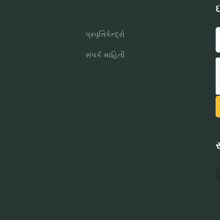
ઈ
પ્રવૃત્તિકેન્દ્રો
સંપર્ક માહિતી
સ