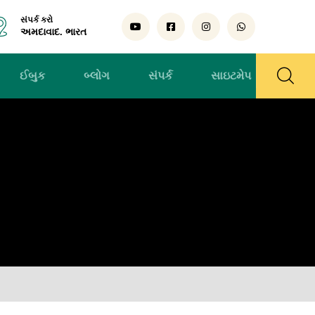
સંપર્ક કરો
અમદાવાદ. ભારત
ઈબુક
બ્લોગ
સંપર્ક
સાઇટમેપ