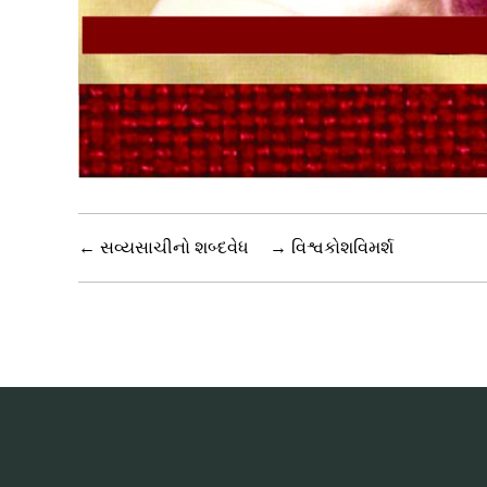
←
સવ્યસાચીનો શબ્દવેધ
→
વિશ્વકોશવિમર્શ