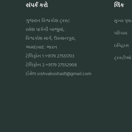
સંપર્ક કરો
લિંક
ગુજરાત વિશ્વકોશ ટ્રસ્ટ
મુખ્ય પૃષ્ઠ
રમેશ પાર્કની બાજુમાં,
પરિચય
વિશ્વકોશ માર્ગ, ઉસ્માનપુરા,
ઇતિહાસ
અમદાવાદ. ભારત
ટેલિફોન 1:+9179 27551703
ટ્રસ્ટીઓ
ટેલિફોન 2:+9179 27552908
ઈમેલ:
vishvakoshad1@gmail.com