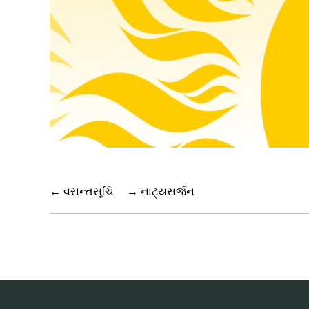
←
વસન્તસૂચિ
→
નાટ્યસર્જન