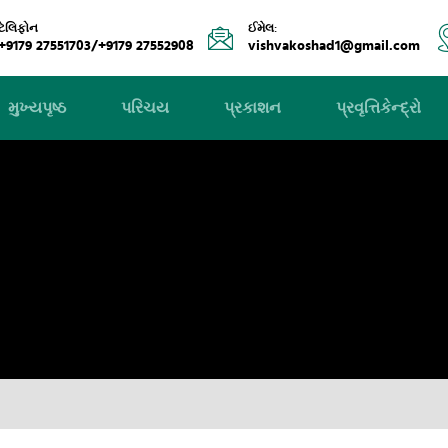
ટેલિફોન
ઈમેલ:
+9179 27551703/+9179 27552908
vishvakoshad1@gmail.com
મુખ્યપૃષ્ઠ
પરિચય
પ્રકાશન
પ્રવૃત્તિકેન્દ્રો