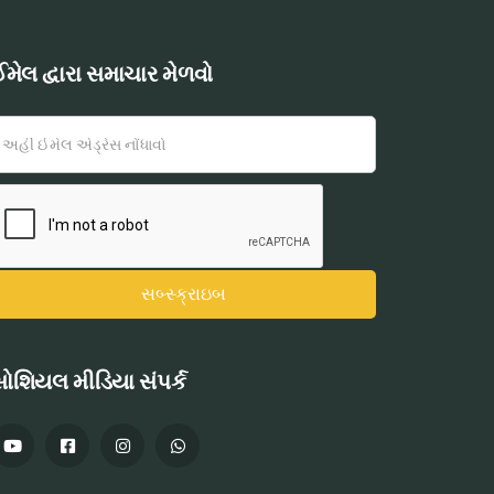
મેલ દ્વારા સમાચાર મેળવો
ોશિયલ મીડિયા સંપર્ક