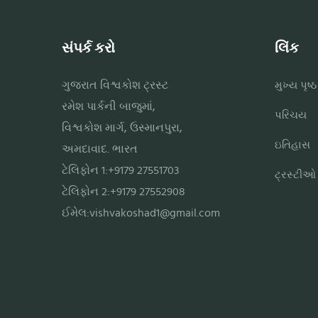
સંપર્ક કરો
લિંક
ગુજરાત વિશ્વકોશ ટ્રસ્ટ
મુખ્ય પૃષ્ઠ
રમેશ પાર્કની બાજુમાં,
પરિચય
વિશ્વકોશ માર્ગ, ઉસ્માનપુરા,
ઇતિહાસ
અમદાવાદ. ભારત
ટેલિફોન 1:+9179 27551703
ટ્રસ્ટીઓ
ટેલિફોન 2:+9179 27552908
ઈમેલ:
vishvakoshad1@gmail.com