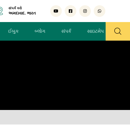
સંપર્ક કરો
અમદાવાદ. ભારત
ઈબુક
બ્લોગ
સંપર્ક
સાઇટમેપ