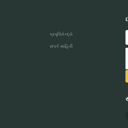
ઈ
પ્રવૃત્તિકેન્દ્રો
સંપર્ક માહિતી
સ