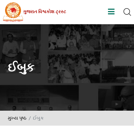
Skip
ગુજરાત વિશ્વકોશ ટ્રસ્ટ
to
the
content
ઈબુક
મુખ્ય પૃષ્ઠ
ઈબુક