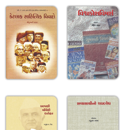
કેટલાક સાહિત્યિક વિવાદો
વિશ્વકોશવિમર્શ
આપણી મોંઘેરી ધરોહર
સવ્યસાચીનો શબ્દવેધ