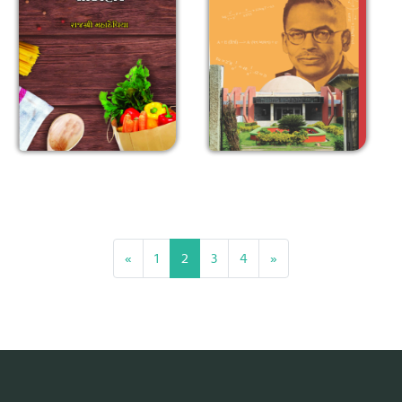
«
1
2
3
4
»