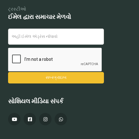
ટ્રસ્ટીઓ
ઈમેલ દ્વારા સમાચાર મેળવો
સોશિયલ મીડિયા સંપર્ક