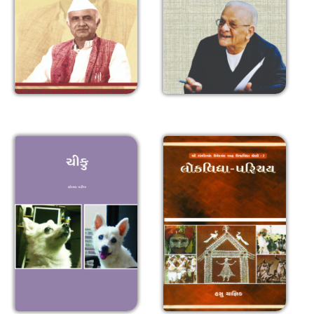
ચીકુ
લોકવિદ્યા