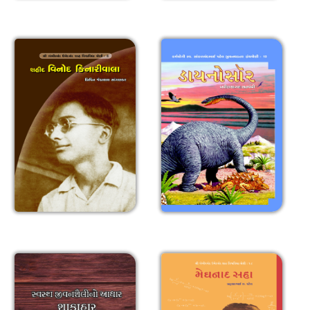
શહીદ વિનોદ કિનારીવાલા
ડાયનોસૉર
સ્વસ્થ જીવનશૈલીનો
મેઘનાદ સહા
આધાર શાકાહાર