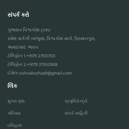
સંપર્ક કરો
ગુજરાત વિશ્વકોશ ટ્રસ્ટ
રમેશ પાર્કની બાજુમાં, વિશ્વકોશ માર્ગ, ઉસ્માનપુરા,
અમદાવાદ. ભારત
ટેલિફોન 1:+9179 27551703
ટેલિફોન 2:+9179 27552908
ઈમેલ:
vishvakoshad1@gmail.com
લિંક
મુખ્ય પૃષ્ઠ
પ્રવૃત્તિકેન્દ્રો
પરિચય
સંપર્ક માહિતી
ઇતિહાસ