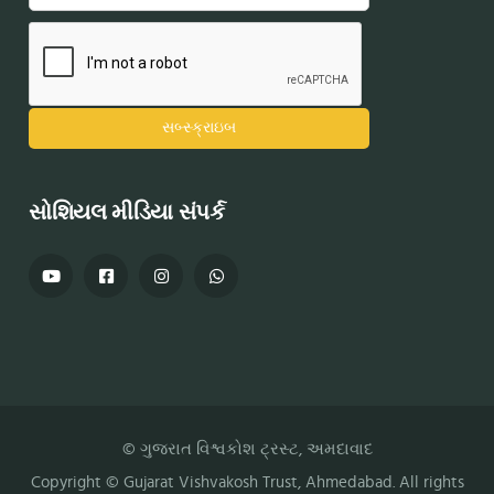
સોશિયલ મીડિયા સંપર્ક
© ગુજરાત વિશ્વકોશ ટ્રસ્ટ, અમદાવાદ
Copyright ©
Gujarat Vishvakosh Trust
, Ahmedabad. All rights