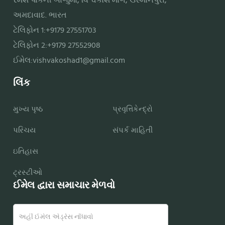
રમેશ પાર્કની બાજુમાં, વિશ્વકોશ માર્ગ, ઉસ્માનપુરા,
અમદાવાદ. ભારત
ટેલિફોન 1:+9179 27551703
ટેલિફોન 2:+9179 27552908
ઈમેલ:
vishvakoshad1@gmail.com
લિંક
મુખ્ય પૃષ્ઠ
પ્રવૃત્તિકેન્દ્રો
પરિચય
સંપર્ક માહિતી
ઇતિહાસ
ટ્રસ્ટીઓ
ઈમેલ દ્વારા સમાચાર મેળવો