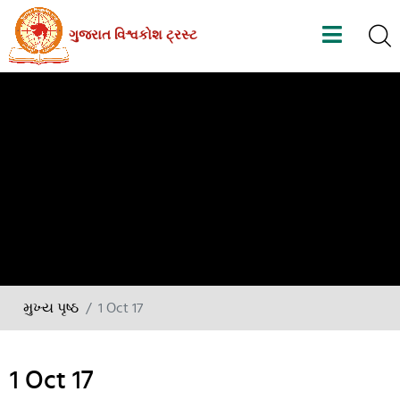
Skip
ગુજરાત વિશ્વકોશ ટ્રસ્ટ
to
the
content
મુખ્ય પૃષ્ઠ
1 Oct 17
1 Oct 17