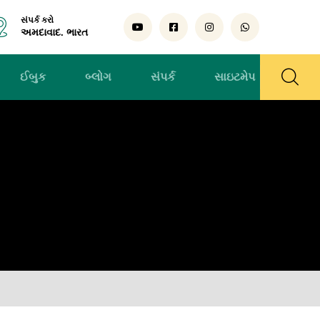
સંપર્ક કરો
અમદાવાદ. ભારત
ઈબુક
બ્લોગ
સંપર્ક
સાઇટમેપ