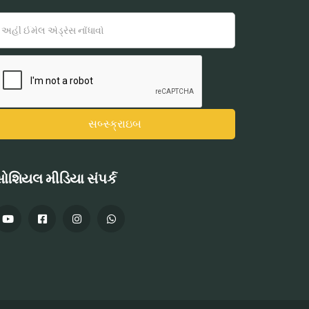
ોશિયલ મીડિયા સંપર્ક