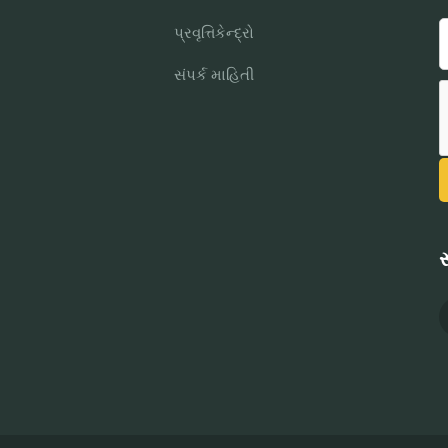
પ્રવૃત્તિકેન્દ્રો
સંપર્ક માહિતી
સ