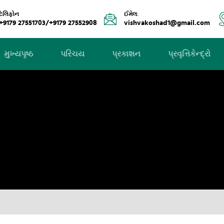
ટેલિફોન
ઈમેલ:
+9179 27551703/+9179 27552908
vishvakoshad1@gmail.com
મુખ્યપૃષ્ઠ
પરિચય
પ્રકાશન
પ્રવૃત્તિકેન્દ્રો