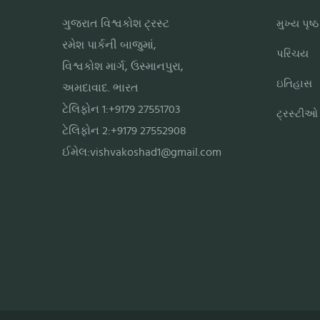
ગુજરાત વિશ્વકોશ ટ્રસ્ટ
મુખ્ય પૃષ્ઠ
રમેશ પાર્કની બાજુમાં,
પરિચય
વિશ્વકોશ માર્ગ, ઉસ્માનપુરા,
ઇતિહાસ
અમદાવાદ. ભારત
ટેલિફોન 1:+9179 27551703
ટ્રસ્ટીઓ
ટેલિફોન 2:+9179 27552908
ઈમેલ:
vishvakoshad1@gmail.com