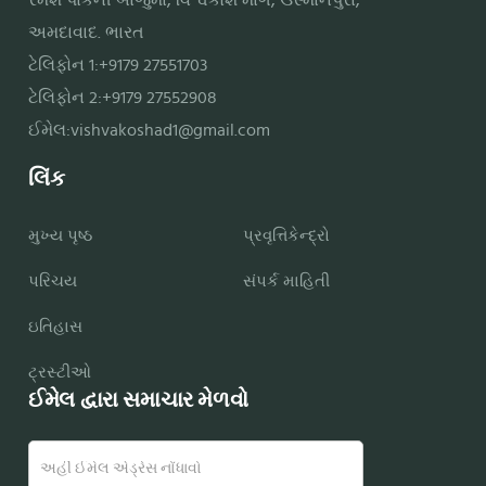
રમેશ પાર્કની બાજુમાં, વિશ્વકોશ માર્ગ, ઉસ્માનપુરા,
અમદાવાદ. ભારત
ટેલિફોન 1:+9179 27551703
ટેલિફોન 2:+9179 27552908
ઈમેલ:
vishvakoshad1@gmail.com
લિંક
મુખ્ય પૃષ્ઠ
પ્રવૃત્તિકેન્દ્રો
પરિચય
સંપર્ક માહિતી
ઇતિહાસ
ટ્રસ્ટીઓ
ઈમેલ દ્વારા સમાચાર મેળવો