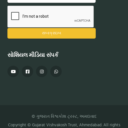
સોશિયલ મીડિયા સંપર્ક
© ગુજરાત વિશ્વકોશ ટ્રસ્ટ, અમદાવાદ
Copyright ©
Gujarat Vishvakosh Trust
, Ahmedabad. All rights