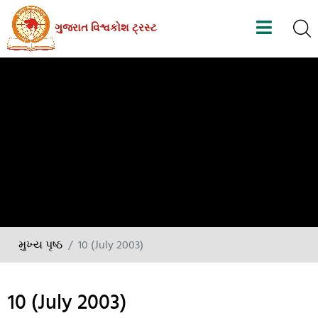
Skip
ગુજરાત વિશ્વકોશ ટ્રસ્ટ
to
the
content
મુખ્ય પૃષ્ઠ
10 (July 2003)
10 (July 2003)