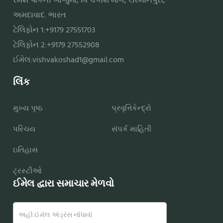
રમેશ પાર્કની બાજુમાં, વિશ્વકોશ માર્ગ, ઉસ્માનપુરા,
અમદાવાદ. ભારત
ટેલિફોન 1:+9179 27551703
ટેલિફોન 2:+9179 27552908
ઈમેલ:
vishvakoshad1@gmail.com
લિંક
મુખ્ય પૃષ્ઠ
પ્રવૃત્તિકેન્દ્રો
પરિચય
સંપર્ક માહિતી
ઇતિહાસ
ટ્રસ્ટીઓ
ઈમેલ દ્વારા સમાચાર મેળવો