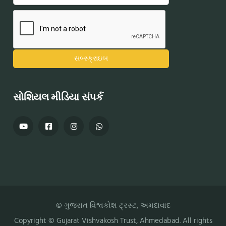
સોશિયલ મીડિયા સંપર્ક
© ગુજરાત વિશ્વકોશ ટ્રસ્ટ, અમદાવાદ
Copyright ©
Gujarat Vishvakosh Trust
, Ahmedabad. All rights