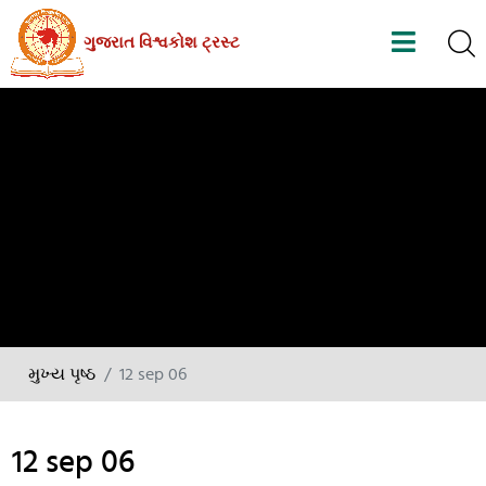
Skip
ગુજરાત વિશ્વકોશ ટ્રસ્ટ
to
the
content
મુખ્ય પૃષ્ઠ
12 sep 06
12 sep 06