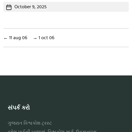
Post
October 9, 2025
date
←
11 aug 06
→
1 oct 06
સંપર્ક કરો
ગુજરાત વિશ્વકોશ ટ્રસ્ટ