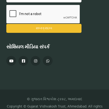
સોશિયલ મીડિયા સંપર્ક
© ગુજરાત વિશ્વકોશ ટ્રસ્ટ, અમદાવાદ
Copyright ©
Gujarat Vishvakosh Trust
, Ahmedabad. All rights