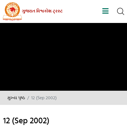
Skip
ગુજરાત વિશ્વકોશ ટ્રસ્ટ
to
the
content
મુખ્ય પૃષ્ઠ
12 (Sep 2002)
12 (Sep 2002)