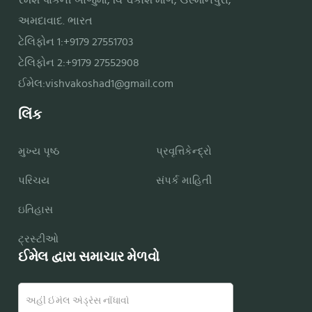
રમેશ પાર્કની બાજુમાં, વિશ્વકોશ માર્ગ, ઉસ્માનપુરા,
અમદાવાદ. ભારત
ટેલિફોન 1:+9179 27551703
ટેલિફોન 2:+9179 27552908
ઈમેલ:
vishvakoshad1@gmail.com
લિંક
મુખ્ય પૃષ્ઠ
પ્રવૃત્તિકેન્દ્રો
પરિચય
સંપર્ક માહિતી
ઇતિહાસ
ટ્રસ્ટીઓ
ઈમેલ દ્વારા સમાચાર મેળવો