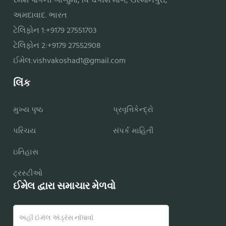
રમેશ પાર્કની બાજુમાં, વિશ્વકોશ માર્ગ, ઉસ્માનપુરા,
અમદાવાદ. ભારત
ટેલિફોન 1:+9179 27551703
ટેલિફોન 2:+9179 27552908
ઈમેલ:
vishvakoshad1@gmail.com
લિંક
મુખ્ય પૃષ્ઠ
પ્રવૃત્તિકેન્દ્રો
પરિચય
સંપર્ક માહિતી
ઇતિહાસ
ટ્રસ્ટીઓ
ઈમેલ દ્વારા સમાચાર મેળવો