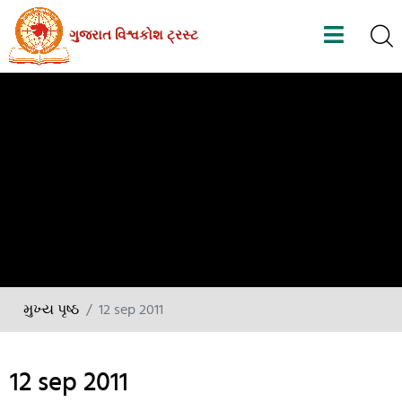
Skip
ગુજરાત વિશ્વકોશ ટ્રસ્ટ
to
the
content
મુખ્ય પૃષ્ઠ
12 sep 2011
12 sep 2011