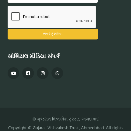
સોશિયલ મીડિયા સંપર્ક
© ગુજરાત વિશ્વકોશ ટ્રસ્ટ, અમદાવાદ
Copyright ©
Gujarat Vishvakosh Trust
, Ahmedabad. All rights