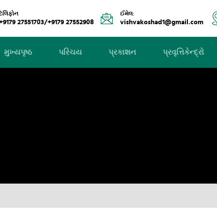
ટેલિફોન
ઈમેલ:
+9179 27551703/+9179 27552908
vishvakoshad1@gmail.com
મુખ્યપૃષ્ઠ
પરિચય
પ્રકાશન
પ્રવૃત્તિકેન્દ્રો