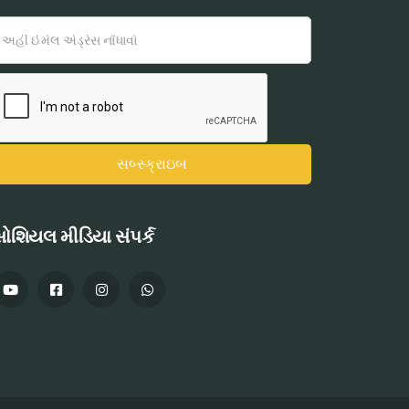
ોશિયલ મીડિયા સંપર્ક