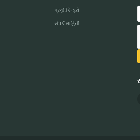
પ્રવૃત્તિકેન્દ્રો
સંપર્ક માહિતી
સ