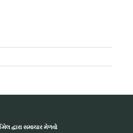
મેલ દ્વારા સમાચાર મેળવો