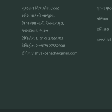
ગુજરાત વિશ્વકોશ ટ્રસ્ટ
મુખ્ય પૃષ્ઠ
રમેશ પાર્કની બાજુમાં,
પરિચય
વિશ્વકોશ માર્ગ, ઉસ્માનપુરા,
ઇતિહાસ
અમદાવાદ. ભારત
ટેલિફોન 1:+9179 27551703
ટ્રસ્ટીઓ
ટેલિફોન 2:+9179 27552908
ઈમેલ:
vishvakoshad1@gmail.com