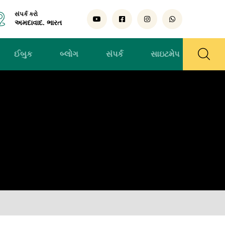
સંપર્ક કરો
અમદાવાદ. ભારત
ઈબુક
બ્લોગ
સંપર્ક
સાઇટમેપ