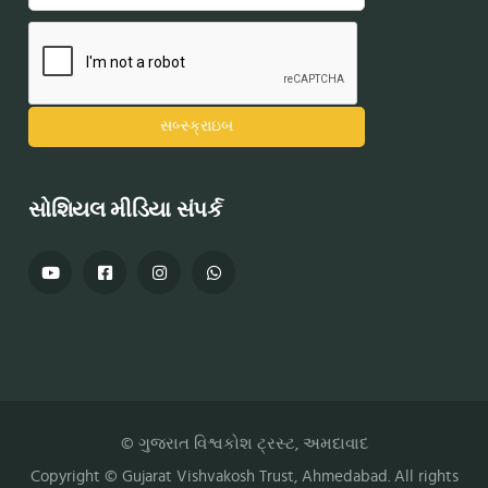
સોશિયલ મીડિયા સંપર્ક
© ગુજરાત વિશ્વકોશ ટ્રસ્ટ, અમદાવાદ
Copyright ©
Gujarat Vishvakosh Trust
, Ahmedabad. All rights