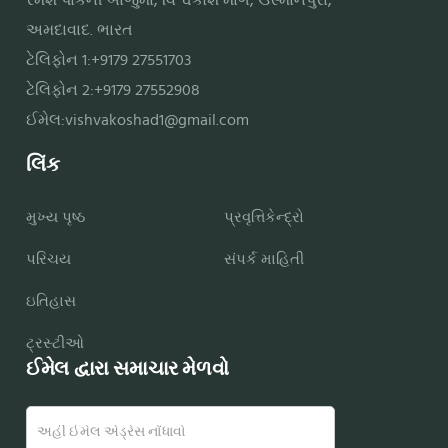
રમેશ પાર્કની બાજુમાં, વિશ્વકોશ માર્ગ, ઉસ્માનપુરા,
અમદાવાદ. ભારત
ટેલિફોન 1:+9179 27551703
ટેલિફોન 2:+9179 27552908
ઈમેલ:
vishvakoshad1@gmail.com
લિંક
મુખ્ય પૃષ્ઠ
પ્રવૃત્તિકેન્દ્રો
પરિચય
સંપર્ક માહિતી
ઇતિહાસ
ટ્રસ્ટીઓ
ઈમેલ દ્વારા સમાચાર મેળવો