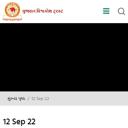
Skip
ગુજરાત વિશ્વકોશ ટ્રસ્ટ
to
the
content
મુખ્ય પૃષ્ઠ
12 Sep 22
12 Sep 22