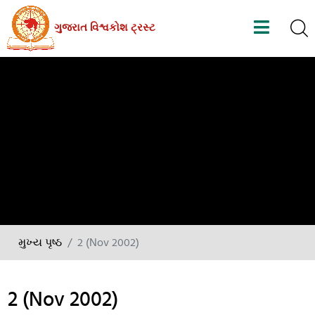
Skip
ગુજરાત વિશ્વકોશ ટ્રસ્ટ
to
the
content
મુખ્ય પૃષ્ઠ
2 (Nov 2002)
2 (Nov 2002)