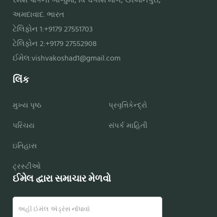
રમેશ પાર્કની બાજુમાં, વિશ્વકોશ માર્ગ, ઉસ્માનપુરા,
અમદાવાદ. ભારત
ટેલિફોન 1:+9179 27551703
ટેલિફોન 2:+9179 27552908
ઈમેલ:
vishvakoshad1@gmail.com
લિંક
મુખ્ય પૃષ્ઠ
પ્રવૃત્તિકેન્દ્રો
પરિચય
સંપર્ક માહિતી
ઇતિહાસ
ટ્રસ્ટીઓ
ઈમેલ દ્વારા સમાચાર મેળવો