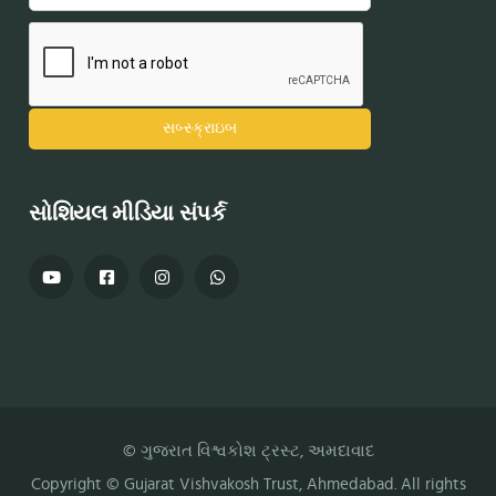
સોશિયલ મીડિયા સંપર્ક
© ગુજરાત વિશ્વકોશ ટ્રસ્ટ, અમદાવાદ
Copyright ©
Gujarat Vishvakosh Trust
, Ahmedabad. All rights