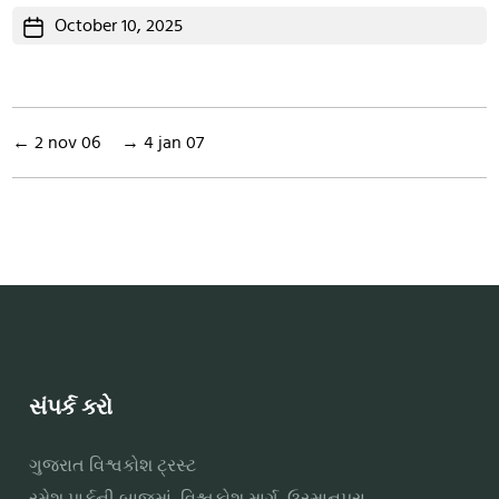
Post
October 10, 2025
date
←
2 nov 06
→
4 jan 07
સંપર્ક કરો
ગુજરાત વિશ્વકોશ ટ્રસ્ટ