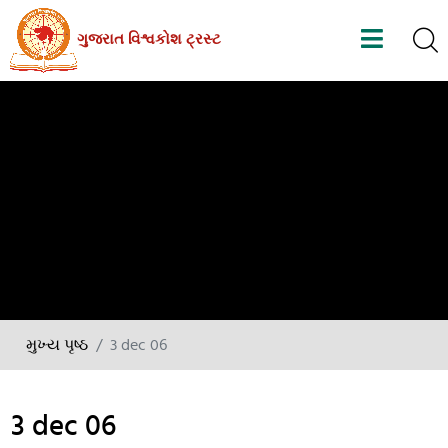
Skip
ગુજરાત વિશ્વકોશ ટ્રસ્ટ
to
the
content
મુખ્ય પૃષ્ઠ
3 dec 06
3 dec 06