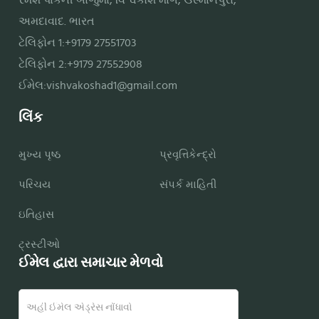
રમેશ પાર્કની બાજુમાં, વિશ્વકોશ માર્ગ, ઉસ્માનપુરા,
અમદાવાદ. ભારત
ટેલિફોન 1:+9179 27551703
ટેલિફોન 2:+9179 27552908
ઈમેલ:
vishvakoshad1@gmail.com
લિંક
મુખ્ય પૃષ્ઠ
પ્રવૃત્તિકેન્દ્રો
પરિચય
સંપર્ક માહિતી
ઇતિહાસ
ટ્રસ્ટીઓ
ઈમેલ દ્વારા સમાચાર મેળવો