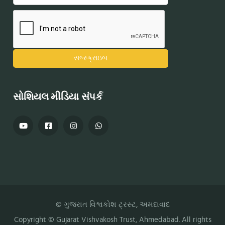
સોશિયલ મીડિયા સંપર્ક
© ગુજરાત વિશ્વકોશ ટ્રસ્ટ, અમદાવાદ
Copyright ©
Gujarat Vishvakosh Trust
, Ahmedabad. All rights