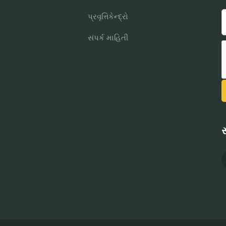
પ્રવૃત્તિકેન્દ્રો
સંપર્ક માહિતી
સ