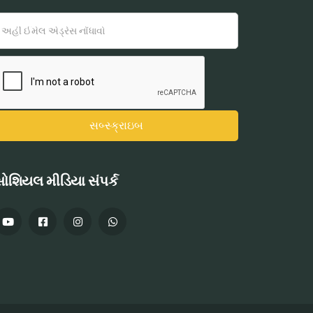
ોશિયલ મીડિયા સંપર્ક