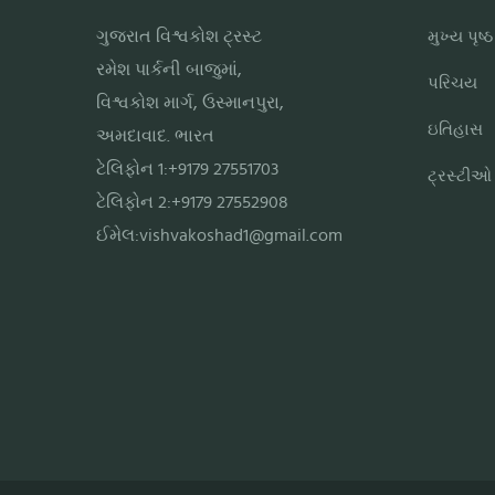
ગુજરાત વિશ્વકોશ ટ્રસ્ટ
મુખ્ય પૃષ્ઠ
રમેશ પાર્કની બાજુમાં,
પરિચય
વિશ્વકોશ માર્ગ, ઉસ્માનપુરા,
ઇતિહાસ
અમદાવાદ. ભારત
ટેલિફોન 1:+9179 27551703
ટ્રસ્ટીઓ
ટેલિફોન 2:+9179 27552908
ઈમેલ:
vishvakoshad1@gmail.com