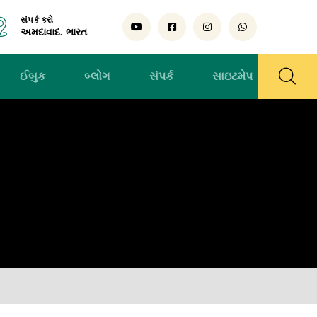
સંપર્ક કરો
અમદાવાદ. ભારત
ઈબુક
બ્લોગ
સંપર્ક
સાઇટમેપ