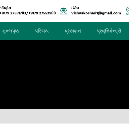
ટેલિફોન
ઈમેલ:
+9179 27551703/+9179 27552908
vishvakoshad1@gmail.com
મુખ્યપૃષ્ઠ
પરિચય
પ્રકાશન
પ્રવૃત્તિકેન્દ્રો