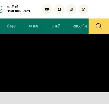
સંપર્ક કરો
અમદાવાદ. ભારત
ઈબુક
બ્લોગ
સંપર્ક
સાઇટમેપ