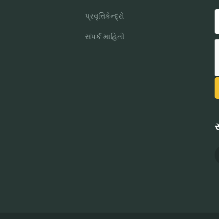
પ્રવૃત્તિકેન્દ્રો
સંપર્ક માહિતી
સ