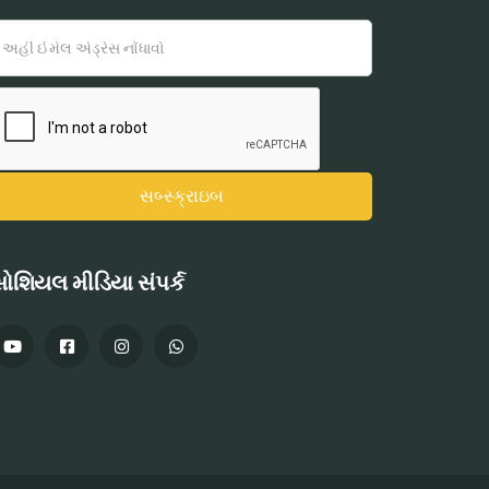
ોશિયલ મીડિયા સંપર્ક