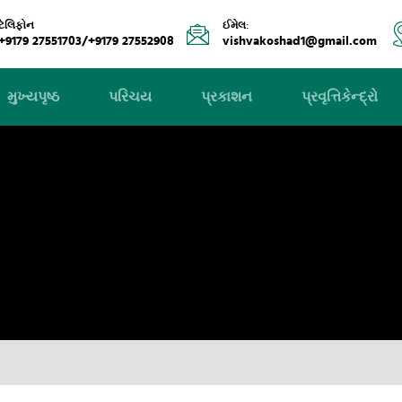
ટેલિફોન
ઈમેલ:
+9179 27551703/+9179 27552908
vishvakoshad1@gmail.com
મુખ્યપૃષ્ઠ
પરિચય
પ્રકાશન
પ્રવૃત્તિકેન્દ્રો