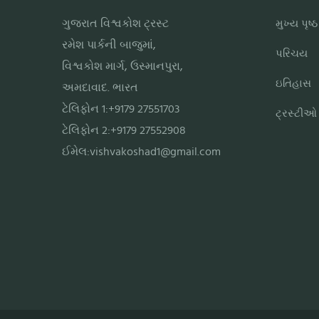
ગુજરાત વિશ્વકોશ ટ્રસ્ટ
મુખ્ય પૃષ્ઠ
રમેશ પાર્કની બાજુમાં,
પરિચય
વિશ્વકોશ માર્ગ, ઉસ્માનપુરા,
ઇતિહાસ
અમદાવાદ. ભારત
ટેલિફોન 1:+9179 27551703
ટ્રસ્ટીઓ
ટેલિફોન 2:+9179 27552908
ઈમેલ:
vishvakoshad1@gmail.com