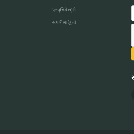
પ્રવૃત્તિકેન્દ્રો
સંપર્ક માહિતી
સ