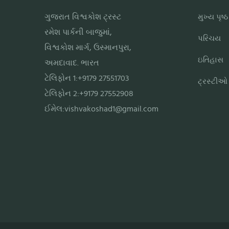
ગુજરાત વિશ્વકોશ ટ્રસ્ટ
મુખ્ય પૃષ્ઠ
રમેશ પાર્કની બાજુમાં,
પરિચય
વિશ્વકોશ માર્ગ, ઉસ્માનપુરા,
ઇતિહાસ
અમદાવાદ. ભારત
ટેલિફોન 1:+9179 27551703
ટ્રસ્ટીઓ
ટેલિફોન 2:+9179 27552908
ઈમેલ:
vishvakoshad1@gmail.com