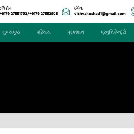
ટેલિફોન
ઈમેલ:
+9179 27551703/+9179 27552908
vishvakoshad1@gmail.com
મુખ્યપૃષ્ઠ
પરિચય
પ્રકાશન
પ્રવૃત્તિકેન્દ્રો