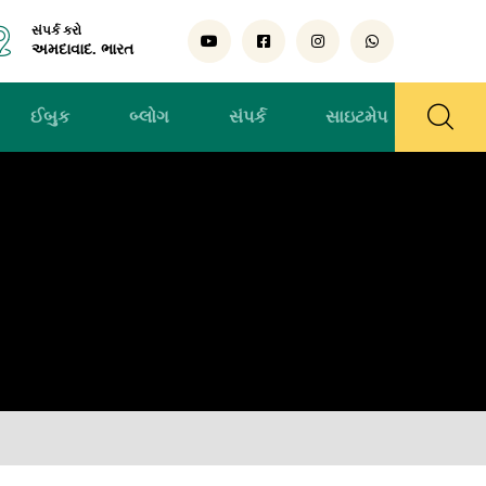
સંપર્ક કરો
અમદાવાદ. ભારત
ઈબુક
બ્લોગ
સંપર્ક
સાઇટમેપ