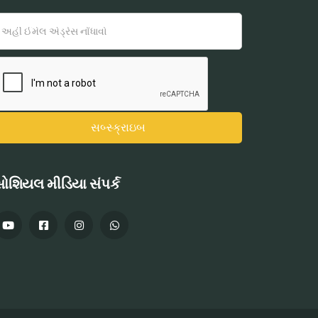
ોશિયલ મીડિયા સંપર્ક