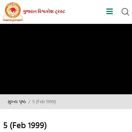
Skip
ગુજરાત વિશ્વકોશ ટ્રસ્ટ
to
the
content
મુખ્ય પૃષ્ઠ
5 (Feb 1999)
5 (Feb 1999)