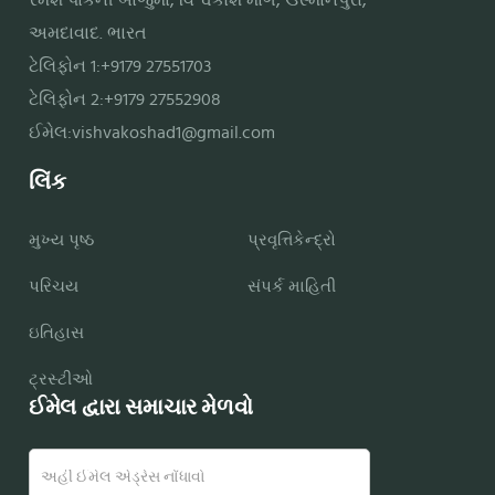
રમેશ પાર્કની બાજુમાં, વિશ્વકોશ માર્ગ, ઉસ્માનપુરા,
અમદાવાદ. ભારત
ટેલિફોન 1:+9179 27551703
ટેલિફોન 2:+9179 27552908
ઈમેલ:
vishvakoshad1@gmail.com
લિંક
મુખ્ય પૃષ્ઠ
પ્રવૃત્તિકેન્દ્રો
પરિચય
સંપર્ક માહિતી
ઇતિહાસ
ટ્રસ્ટીઓ
ઈમેલ દ્વારા સમાચાર મેળવો