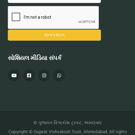
સોશિયલ મીડિયા સંપર્ક
© ગુજરાત વિશ્વકોશ ટ્રસ્ટ, અમદાવાદ
Copyright ©
Gujarat Vishvakosh Trust
, Ahmedabad. All rights