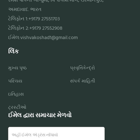
રમેશ પાર્કની બાજુમાં, વિશ્વકોશ માર્ગ, ઉસ્માનપુરા,
અમદાવાદ. ભારત
ટેલિફોન 1:+9179 27551703
ટેલિફોન 2:+9179 27552908
ઈમેલ:
vishvakoshad1@gmail.com
લિંક
મુખ્ય પૃષ્ઠ
પ્રવૃત્તિકેન્દ્રો
પરિચય
સંપર્ક માહિતી
ઇતિહાસ
ટ્રસ્ટીઓ
ઈમેલ દ્વારા સમાચાર મેળવો