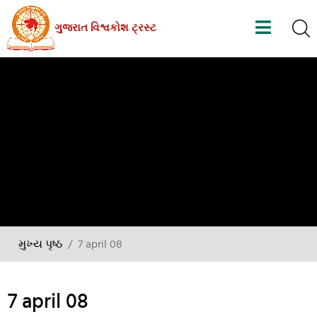
Skip
ગુજરાત વિશ્વકોશ ટ્રસ્ટ
to
the
content
મુખ્ય પૃષ્ઠ
7 april 08
7 april 08