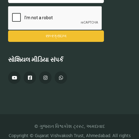
સોશિયલ મીડિયા સંપર્ક
© ગુજરાત વિશ્વકોશ ટ્રસ્ટ, અમદાવાદ
Copyright ©
Gujarat Vishvakosh Trust
, Ahmedabad. All rights