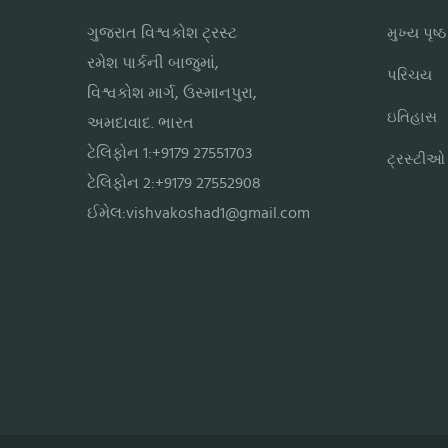
ગુજરાત વિશ્વકોશ ટ્રસ્ટ
મુખ્ય પૃષ્ઠ
રમેશ પાર્કની બાજુમાં,
પરિચય
વિશ્વકોશ માર્ગ, ઉસ્માનપુરા,
ઇતિહાસ
અમદાવાદ. ભારત
ટેલિફોન 1:+9179 27551703
ટ્રસ્ટીઓ
ટેલિફોન 2:+9179 27552908
ઈમેલ:
vishvakoshad1@gmail.com