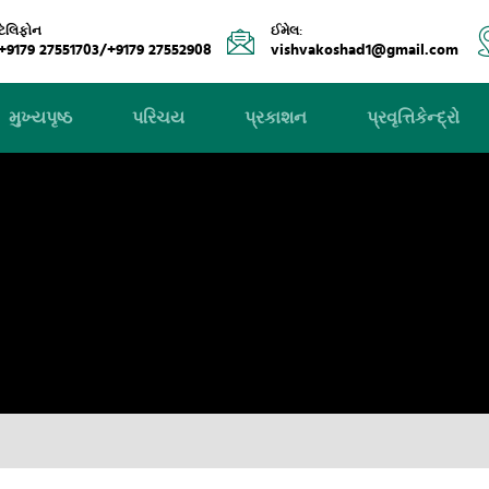
ટેલિફોન
ઈમેલ:
+9179 27551703/+9179 27552908
vishvakoshad1@gmail.com
મુખ્યપૃષ્ઠ
પરિચય
પ્રકાશન
પ્રવૃત્તિકેન્દ્રો