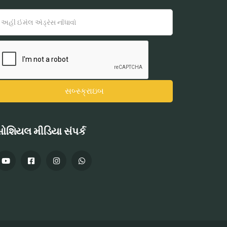
ોશિયલ મીડિયા સંપર્ક