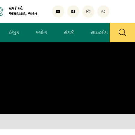
સંપર્ક કરો
અમદાવાદ. ભારત
ઈબુક
બ્લોગ
સંપર્ક
સાઇટમેપ