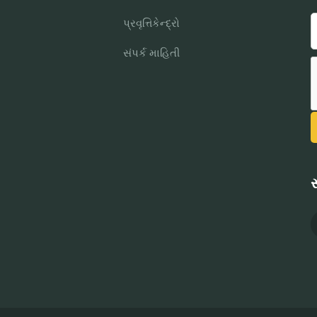
પ્રવૃત્તિકેન્દ્રો
સંપર્ક માહિતી
સ