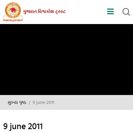
Skip
ગુજરાત વિશ્વકોશ ટ્રસ્ટ
to
the
content
મુખ્ય પૃષ્ઠ
9 june 2011
9 june 2011