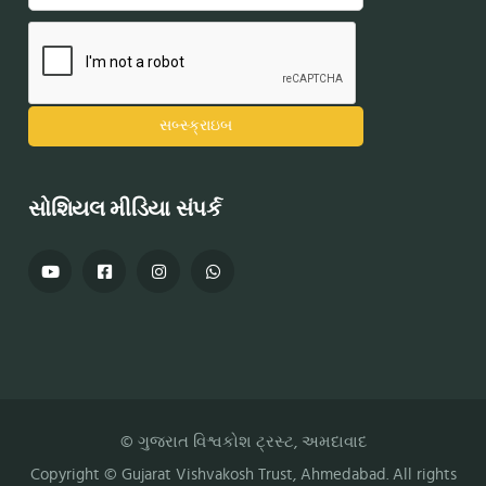
સોશિયલ મીડિયા સંપર્ક
© ગુજરાત વિશ્વકોશ ટ્રસ્ટ, અમદાવાદ
Copyright ©
Gujarat Vishvakosh Trust
, Ahmedabad. All rights