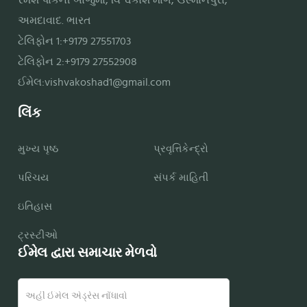
રમેશ પાર્કની બાજુમાં, વિશ્વકોશ માર્ગ, ઉસ્માનપુરા,
અમદાવાદ. ભારત
ટેલિફોન 1:+9179 27551703
ટેલિફોન 2:+9179 27552908
ઈમેલ:
vishvakoshad1@gmail.com
લિંક
મુખ્ય પૃષ્ઠ
પ્રવૃત્તિકેન્દ્રો
પરિચય
સંપર્ક માહિતી
ઇતિહાસ
ટ્રસ્ટીઓ
ઈમેલ દ્વારા સમાચાર મેળવો