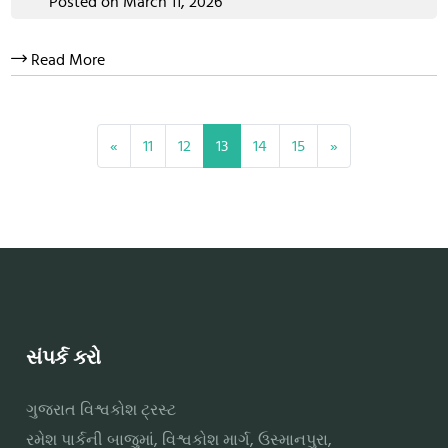
Posted on March 11, 2026
Read More
«
11
12
13
14
15
»
સંપર્ક કરો
ગુજરાત વિશ્વકોશ ટ્રસ્ટ
રમેશ પાર્કની બાજુમાં, વિશ્વકોશ માર્ગ, ઉસ્માનપુરા,