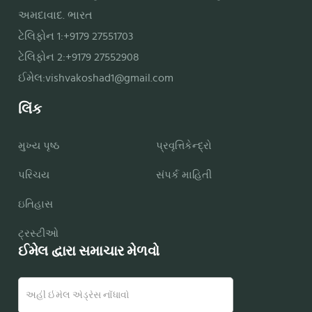
અમદાવાદ. ભારત
ટેલિફોન 1:+9179 27551703
ટેલિફોન 2:+9179 27552908
ઈમેલ:
vishvakoshad1@gmail.com
લિંક
મુખ્ય પૃષ્ઠ
પ્રવૃત્તિકેન્દ્રો
પરિચય
સંપર્ક માહિતી
ઇતિહાસ
ટ્રસ્ટીઓ
ઈમેલ દ્વારા સમાચાર મેળવો