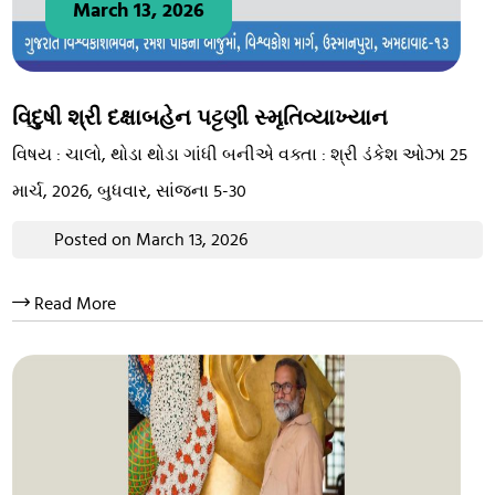
March 13, 2026
વિદુષી શ્રી દક્ષાબહેન પટ્ટણી સ્મૃતિવ્યાખ્યાન
વિષય : ચાલો, થોડા થોડા ગાંધી બનીએ વક્તા : શ્રી ડંકેશ ઓઝા 25
માર્ચ, 2026, બુધવાર, સાંજના 5-30
Posted on March 13, 2026
Read More