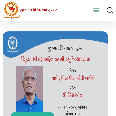
Skip
ગુજરાત વિશ્વકોશ ટ્રસ્ટ
to
the
content