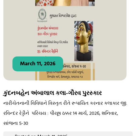
March 11, 2026
કુંદનબહેન અંબાલાલ કલા-ગૌરવ પુરસ્કાર
નારીચેતનાની વિવિધાને વિસ્તૃત રીતે રૂપાયિત કરનાર કલાકાર જી.
રવિન્દર રેડ્ડીને પરિચય : પીયૂષ ઠક્કર 14 માર્ચ, 2026, શનિવાર,
સાંજના 5-30