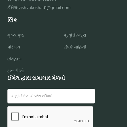
ઈમેલ:
vishvakoshad1@gmail.com
લિંક
મુખ્ય પૃષ્ઠ
પ્રવૃત્તિકેન્દ્રો
પરિચય
સંપર્ક માહિતી
ઇતિહાસ
ટ્રસ્ટીઓ
ઈમેલ દ્વારા સમાચાર મેળવો