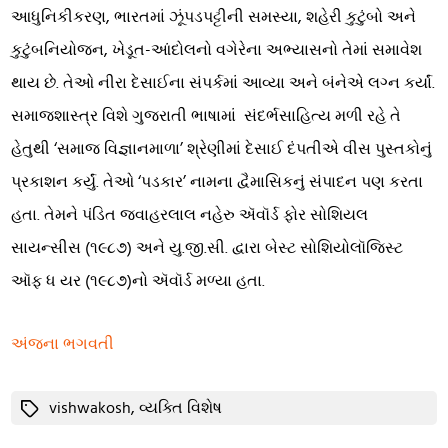
આધુનિકીકરણ, ભારતમાં ઝૂંપડપટ્ટીની સમસ્યા, શહેરી કુટુંબો અને
કુટુંબનિયોજન, ખેડૂત-આંદોલનો વગેરેના અભ્યાસનો તેમાં સમાવેશ
થાય છે. તેઓ નીરા દેસાઈના સંપર્કમાં આવ્યા અને બંનેએ લગ્ન કર્યાં.
સમાજશાસ્ત્ર વિશે ગુજરાતી ભાષામાં સંદર્ભસાહિત્ય મળી રહે તે
હેતુથી ‘સમાજ વિજ્ઞાનમાળા’ શ્રેણીમાં દેસાઈ દંપતીએ વીસ પુસ્તકોનું
પ્રકાશન કર્યું. તેઓ ‘પડકાર’ નામના દ્વૈમાસિકનું સંપાદન પણ કરતા
હતા. તેમને પંડિત જવાહરલાલ નહેરુ ઍવૉર્ડ ફોર સોશિયલ
સાયન્સીસ (૧૯૮૭) અને યુ.જી.સી. દ્વારા બેસ્ટ સોશિયોલૉજિસ્ટ
ઑફ ધ યર (૧૯૮૭)નો ઍવૉર્ડ મળ્યા હતા.
અંજના ભગવતી
Tags
vishwakosh
,
વ્યક્તિ વિશેષ