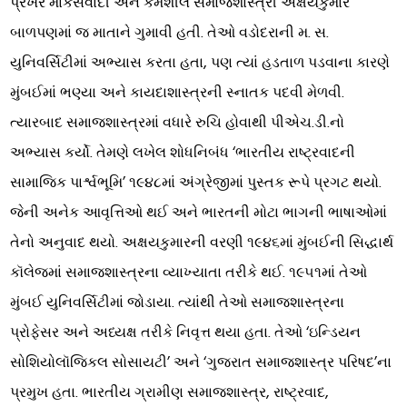
પ્રખર માર્કસવાદી અને કર્મશીલ સમાજશાસ્ત્રી અક્ષયકુમારે
બાળપણમાં જ માતાને ગુમાવી હતી. તેઓ વડોદરાની મ. સ.
યુનિવર્સિટીમાં અભ્યાસ કરતા હતા, પણ ત્યાં હડતાળ પડવાના કારણે
મુંબઈમાં ભણ્યા અને કાયદાશાસ્ત્રની સ્નાતક પદવી મેળવી.
ત્યારબાદ સમાજશાસ્ત્રમાં વધારે રુચિ હોવાથી પીએચ.ડી.નો
અભ્યાસ કર્યો. તેમણે લખેલ શોધનિબંધ ‘ભારતીય રાષ્ટ્રવાદની
સામાજિક પાર્શ્વભૂમિ’ ૧૯૪૮માં અંગ્રેજીમાં પુસ્તક રૂપે પ્રગટ થયો.
જેની અનેક આવૃત્તિઓ થઈ અને ભારતની મોટા ભાગની ભાષાઓમાં
તેનો અનુવાદ થયો. અક્ષયકુમારની વરણી ૧૯૪૬માં મુંબઈની સિદ્ધાર્થ
કૉલેજમાં સમાજશાસ્ત્રના વ્યાખ્યાતા તરીકે થઈ. ૧૯૫૧માં તેઓ
મુંબઈ યુનિવર્સિટીમાં જોડાયા. ત્યાંથી તેઓ સમાજશાસ્ત્રના
પ્રોફેસર અને અધ્યક્ષ તરીકે નિવૃત્ત થયા હતા. તેઓ ‘ઇન્ડિયન
સોશિયોલૉજિકલ સોસાયટી’ અને ‘ગુજરાત સમાજશાસ્ત્ર પરિષદ’ના
પ્રમુખ હતા. ભારતીય ગ્રામીણ સમાજશાસ્ત્ર, રાષ્ટ્રવાદ,