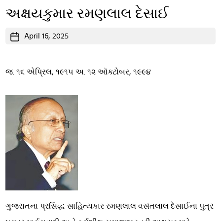
અક્ષયકુમાર રમણલાલ દેસાઈ
Post
April 16, 2025
date
જ. ૧૬ એપ્રિલ, ૧૯૧૫ અ. ૧૨ ઑક્ટોબર, ૧૯૯૪
ગુજરાતના પ્રસિદ્ધ સાહિત્યકાર રમણલાલ વસંતલાલ દેસાઈના પુત્ર