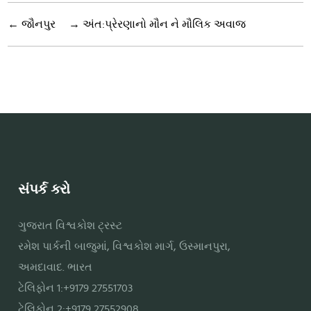
←
જૌનપુર
→
અંત:પ્રેરણાનો મૌન ને મૌલિક અવાજ
સંપર્ક કરો
ગુજરાત વિશ્વકોશ ટ્રસ્ટ
રમેશ પાર્કની બાજુમાં, વિશ્વકોશ માર્ગ, ઉસ્માનપુરા,
અમદાવાદ. ભારત
ટેલિફોન 1:+9179 27551703
ટેલિફોન 2:+9179 27552908