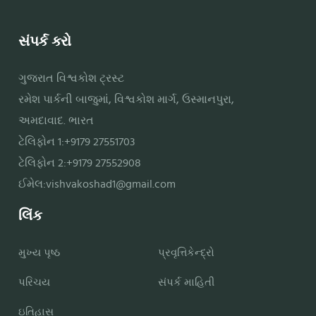
સંપર્ક કરો
ગુજરાત વિશ્વકોશ ટ્રસ્ટ
રમેશ પાર્કની બાજુમાં, વિશ્વકોશ માર્ગ, ઉસ્માનપુરા,
અમદાવાદ. ભારત
ટેલિફોન 1:+9179 27551703
ટેલિફોન 2:+9179 27552908
ઈમેલ:
vishvakoshad1@gmail.com
લિંક
મુખ્ય પૃષ્ઠ
પ્રવૃત્તિકેન્દ્રો
પરિચય
સંપર્ક માહિતી
ઇતિહાસ