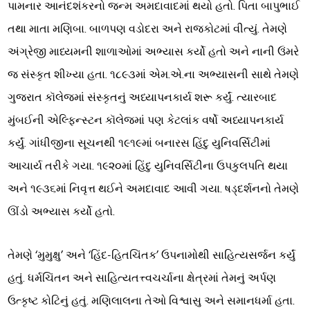
પામનાર આનંદશંકરનો જન્મ અમદાવાદમાં થયો હતો. પિતા બાપુભાઈ
તથા માતા મણિબા. બાળપણ વડોદરા અને રાજકોટમાં વીત્યું. તેમણે
અંગ્રેજી માધ્યમની શાળાઓમાં અભ્યાસ કર્યો હતો અને નાની ઉંમરે
જ સંસ્કૃત શીખ્યા હતા. ૧૮૯૩માં એમ.એ.ના અભ્યાસની સાથે તેમણે
ગુજરાત કૉલેજમાં સંસ્કૃતનું અધ્યાપનકાર્ય શરૂ કર્યું. ત્યારબાદ
મુંબઈની એલ્ફિન્સ્ટન કૉલેજમાં પણ કેટલાંક વર્ષો અધ્યાપનકાર્ય
કર્યું. ગાંધીજીના સૂચનથી ૧૯૧૯માં બનારસ હિંદુ યુનિવર્સિટીમાં
આચાર્ય તરીકે ગયા. ૧૯૨૦માં હિંદુ યુનિવર્સિટીના ઉપકુલપતિ થયા
અને ૧૯૩૬માં નિવૃત્ત થઈને અમદાવાદ આવી ગયા. ષડ્દર્શનનો તેમણે
ઊંડો અભ્યાસ કર્યો હતો.
તેમણે ‘મુમુક્ષુ’ અને ‘હિંદ-હિતચિંતક’ ઉપનામોથી સાહિત્યસર્જન કર્યું
હતું. ધર્મચિંતન અને સાહિત્યતત્ત્વચર્ચાના ક્ષેત્રમાં તેમનું અર્પણ
ઉત્કૃષ્ટ કોટિનું હતું. મણિલાલના તેઓ વિશ્વાસુ અને સમાનધર્મા હતા.