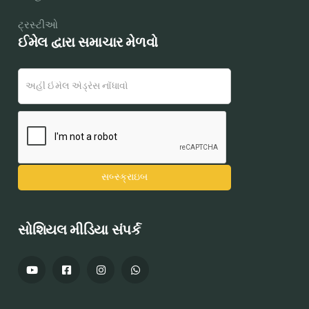
ટ્રસ્ટીઓ
ઈમેલ દ્વારા સમાચાર મેળવો
સોશિયલ મીડિયા સંપર્ક