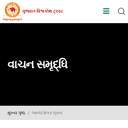
Skip
ગુજરાત વિશ્વકોશ ટ્રસ્ટ
to
the
content
વાચન સમૃદ્ધિ
મુખ્ય પૃષ્ઠ
આનંદશંકર ધ્રુવ