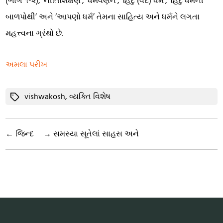
(ભાગ ૧-૨), ‘નીતિશિક્ષણ’, ‘ધર્મવર્ણન’, ‘હિંદુ (વેદ) ધર્મ’, ‘હિંદુ ધર્મની
બાળપોથી’ અને ‘આપણો ધર્મ’ તેમના સાહિત્ય અને ધર્મને લગતા
મહત્ત્વના ગ્રંથો છે.
અમલા પરીખ
Tags
vishwakosh
,
વ્યક્તિ વિશેષ
←
જિન્દ
→
સમસ્યા સૂતેલાં સાહસ અને