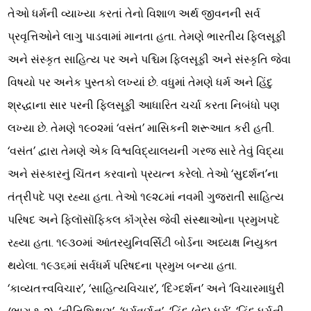
તેઓ ધર્મની વ્યાખ્યા કરતાં તેનો વિશાળ અર્થ જીવનની સર્વ
પ્રવૃત્તિઓને લાગુ પાડવામાં માનતા હતા. તેમણે ભારતીય ફિલસૂફી
અને સંસ્કૃત સાહિત્ય પર અને પશ્ચિમ ફિલસૂફી અને સંસ્કૃતિ જેવા
વિષયો પર અનેક પુસ્તકો લખ્યાં છે. વધુમાં તેમણે ધર્મ અને હિંદુ
શ્રદ્ધાના સાર પરની ફિલસૂફી આધારિત ચર્ચા કરતા નિબંધો પણ
લખ્યા છે. તેમણે ૧૯૦૨માં ‘વસંત’ માસિકની શરૂઆત કરી હતી.
‘વસંત’ દ્વારા તેમણે એક વિશ્વવિદ્યાલયની ગરજ સારે તેવું વિદ્યા
અને સંસ્કારનું ચિંતન કરવાનો પ્રયત્ન કરેલો. તેઓ ‘સુદર્શન’ના
તંત્રીપદે પણ રહ્યા હતા. તેઓ ૧૯૨૮માં નવમી ગુજરાતી સાહિત્ય
પરિષદ અને ફિલૉસૉફિકલ કૉંગ્રેસ જેવી સંસ્થાઓના પ્રમુખપદે
રહ્યા હતા. ૧૯૩૦માં આંતરયુનિવર્સિટી બોર્ડના અધ્યક્ષ નિયુક્ત
થયેલા. ૧૯૩૬માં સર્વધર્મ પરિષદના પ્રમુખ બન્યા હતા.
‘કાવ્યતત્ત્વવિચાર’, ‘સાહિત્યવિચાર’, ‘દિગ્દર્શન’ અને ‘વિચારમાધુરી