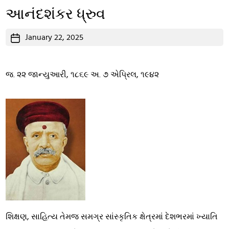
આનંદશંકર ધ્રુવ
Post
January 22, 2025
date
જ. ૨૨ જાન્યુઆરી, ૧૮૬૯ અ. ૭ એપ્રિલ, ૧૯૪૨
શિક્ષણ, સાહિત્ય તેમજ સમગ્ર સાંસ્કૃતિક ક્ષેત્રમાં દેશભરમાં ખ્યાતિ