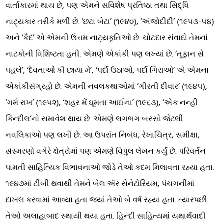
વાર્તાકારમાં થાય છે, પણ એમને સવિશેષ પ્રતિષ્ઠા તથા સિદ્ધિ
નાટ્યકાર તરીકે મળી છે. ‘છટા બેટા’ (૧૯૪૦), ‘અંજોદીદી’ (૧૯૫૩-૫૪)
અને ‘કૈદ’ એ એમની ઉત્તમ નાટ્યકૃતિઓ છે. ચોટદાર સંવાદો તેમનાં
નાટકોની વિશિષ્ટતા હતી. એમણે એકાંકી પણ લખ્યાં છે. ‘તૂફાન સે
પહલે’, ‘દેવતાઓં કી છાયા મેં’, ‘પર્દા ઉઠાઓ, પર્દા ગિરાઓ’ એ એમના
એકાંકીસંગ્રહો છે. એમની નવલકથાઓમાં ‘ગીરતી દીવાર’ (૧૯૪૫),
‘ગર્મ રાખ’ (૧૯૫૨), ‘શહર મેં ઘૂમતા આઈના’ (૧૯૬૩), ‘એક નન્હી
કિન્દીલ’નો સમાવેશ થાય છે. એમણે લગભગ બસ્સો જેટલી
નવલિકાઓ પણ લખી છે. આ ઉપરાંત નિબંધ, રેખાચિત્ર, સમીક્ષા,
સંસ્મરણો વગેરે ક્ષેત્રોમાં પણ એમણે વિપુલ લેખન કર્યું છે. પરિવર્તન
પામતી સાહિત્યિક વિભાવનાઓ જોડે તેઓ કદમ મિલાવતા રહ્યા હતા.
૧૯૪૭માં ટીબી થવાથી તેમને બેલ ઍર સેનેટોરિયમ, પંચગનીમાં
દાખલ કરવામાં આવ્યા હતા જ્યાં તેઓ બે વર્ષ રહ્યા હતા. ત્યારપછી
તેઓ અલાહાબાદ સ્થાયી થયા હતા. હિન્દી સાહિત્યમાં યથાર્થવાદી