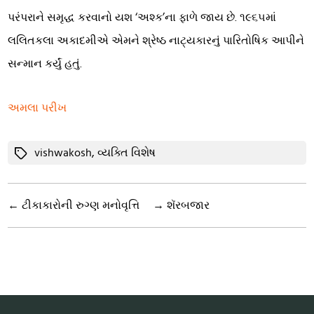
પરંપરાને સમૃદ્ધ કરવાનો યશ ‘અશ્ક’ના ફાળે જાય છે. ૧૯૬૫માં
લલિતકલા અકાદમીએ એમને શ્રેષ્ઠ નાટ્યકારનું પારિતોષિક આપીને
સન્માન કર્યું હતું.
અમલા પરીખ
Tags
vishwakosh
,
વ્યક્તિ વિશેષ
←
ટીકાકારોની રુગ્ણ મનોવૃત્તિ
→
શૅરબજાર