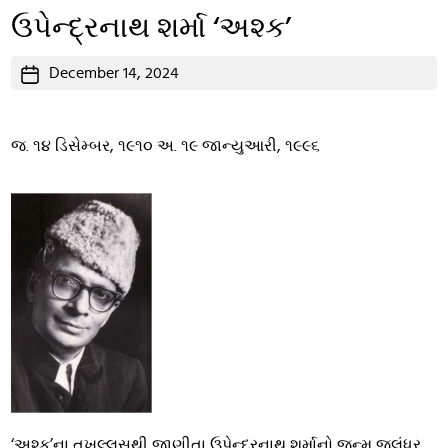
ઉપેન્દ્રનાથ શર્મા ‘અશ્ક’
Post
December 14, 2024
date
જ. ૧૪ ડિસેમ્બર, ૧૯૧૦ અ. ૧૯ જાન્યુઆરી, ૧૯૯૬
‘અશ્ક’ના તખલ્લુસથી જાણીતા ઉપેન્દ્રનાથ શર્માનો જન્મ જલંધર