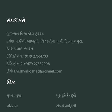
સંપર્ક કરો
ગુજરાત વિશ્વકોશ ટ્રસ્ટ
રમેશ પાર્કની બાજુમાં, વિશ્વકોશ માર્ગ, ઉસ્માનપુરા,
અમદાવાદ. ભારત
ટેલિફોન 1:+9179 27551703
ટેલિફોન 2:+9179 27552908
ઈમેલ:
vishvakoshad1@gmail.com
લિંક
મુખ્ય પૃષ્ઠ
પ્રવૃત્તિકેન્દ્રો
પરિચય
સંપર્ક માહિતી