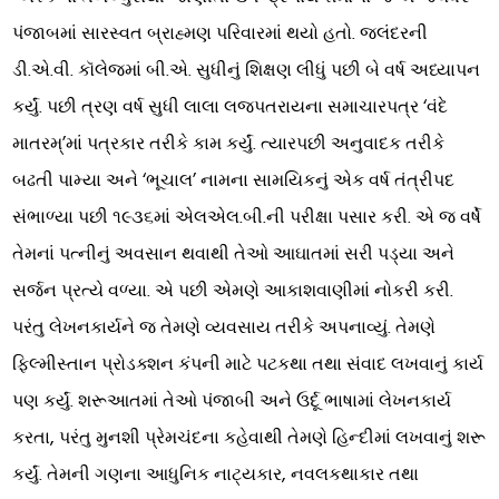
પંજાબમાં સારસ્વત બ્રાહ્મણ પરિવારમાં થયો હતો. જલંદરની
ડી.એ.વી. કૉલેજમાં બી.એ. સુધીનું શિક્ષણ લીધું પછી બે વર્ષ અધ્યાપન
કર્યું. પછી ત્રણ વર્ષ સુધી લાલા લજપતરાયના સમાચારપત્ર ‘વંદે
માતરમ્’માં પત્રકાર તરીકે કામ કર્યું. ત્યારપછી અનુવાદક તરીકે
બઢતી પામ્યા અને ‘ભૂચાલ’ નામના સામયિકનું એક વર્ષ તંત્રીપદ
સંભાળ્યા પછી ૧૯૩૬માં એલએલ.બી.ની પરીક્ષા પસાર કરી. એ જ વર્ષે
તેમનાં પત્નીનું અવસાન થવાથી તેઓ આઘાતમાં સરી પડ્યા અને
સર્જન પ્રત્યે વળ્યા. એ પછી એમણે આકાશવાણીમાં નોકરી કરી.
પરંતુ લેખનકાર્યને જ તેમણે વ્યવસાય તરીકે અપનાવ્યું. તેમણે
ફિલ્મીસ્તાન પ્રોડક્શન કંપની માટે પટકથા તથા સંવાદ લખવાનું કાર્ય
પણ કર્યું. શરૂઆતમાં તેઓ પંજાબી અને ઉર્દૂ ભાષામાં લેખનકાર્ય
કરતા, પરંતુ મુનશી પ્રેમચંદના કહેવાથી તેમણે હિન્દીમાં લખવાનું શરૂ
કર્યું. તેમની ગણના આધુનિક નાટ્યકાર, નવલકથાકાર તથા