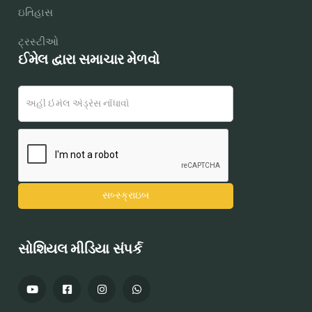
ઇતિહાસ
ટ્રસ્ટીઓ
ઈમેલ દ્વારા સમાચાર મેળવો
સોશિયલ મીડિયા સંપર્ક