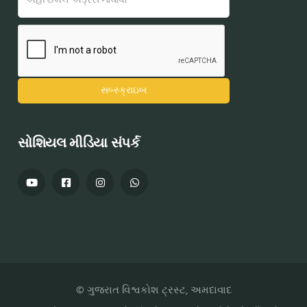
સોશિયલ મીડિયા સંપર્ક
© ગુજરાત વિશ્વકોશ ટ્રસ્ટ, અમદાવાદ