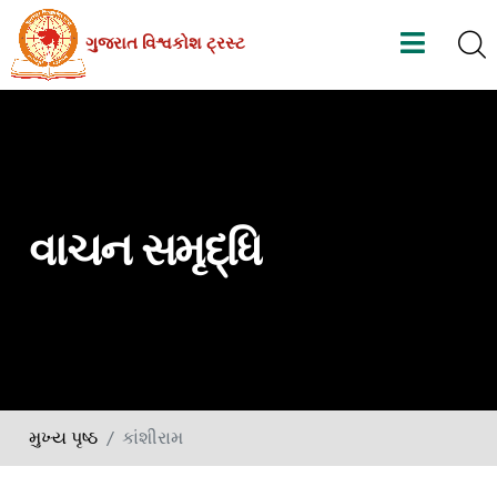
Skip
ગુજરાત વિશ્વકોશ ટ્રસ્ટ
to
the
content
વાચન સમૃદ્ધિ
મુખ્ય પૃષ્ઠ
કાંશીરામ