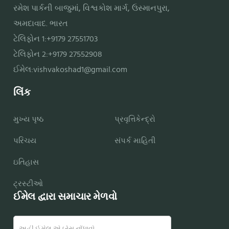
રમેશ પાર્કની બાજુમાં, વિશ્વકોશ માર્ગ, ઉસ્માનપુરા,
અમદાવાદ. ભારત
ટેલિફોન 1:+9179 27551703
ટેલિફોન 2:+9179 27552908
ઈમેલ:
vishvakoshad1@gmail.com
લિંક
મુખ્ય પૃષ્ઠ
પ્રવૃત્તિકેન્દ્રો
પરિચય
સંપર્ક માહિતી
ઇતિહાસ
ટ્રસ્ટીઓ
ઈમેલ દ્વારા સમાચાર મેળવો