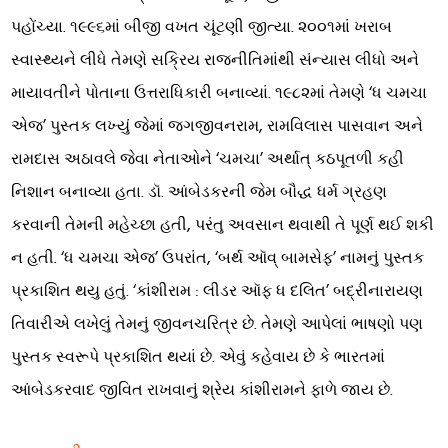
પહોંચ્યા. ૧૯૯૬માં બીજી વખત ચૂંટણી જીત્યા. ૨૦૦૧માં ખરાબ
સ્વાસ્થ્યને લીધે તેમણે સક્રિય રાજનીતિમાંથી સંન્યાસ લીધો અને
માયાવતીને પોતાના ઉત્તરાધિકારી બનાવ્યાં. ૧૯૮૨માં તેમણે ‘ધ ચમચા
એજ’ પુસ્તક લખ્યું જેમાં જગજીવનરામ, રામવિલાસ પાસવાન અને
રામદાસ અઠાવલે જેવા નેતાઓને ‘ચમચા’ અર્થાત્ કઠપૂતળી કહી
નિશાન બનાવ્યા હતા. ડૉ. આંબેડકરની જેમ બૌદ્ધ ધર્મ ગ્રહણ
કરવાની તેમની મહેચ્છા હતી, પરંતુ અવસાન થવાથી તે પૂર્ણ થઈ શકી
ન હતી. ‘ધ ચમચા એજ’ ઉપરાંત, ‘બર્થ ઑવ્ બામસેફ’ નામનું પુસ્તક
પ્રકાશિત થયુ હતું. ‘કાંશીરામ : લીડર ઑફ ધ દલિત’ બદ્રીનારાયણ
તિવારીએ લખેલું તેમનું જીવનચરિત્ર છે. તેમણે આપેલાં ભાષણો પણ
પુસ્તક સ્વરૂપે પ્રકાશિત થયાં છે. એવું કહેવાય છે કે ભારતમાં
આંબેડકરવાદ જીવિત રાખવાનું શ્રેય કાંશીરામને ફાળે જાય છે.