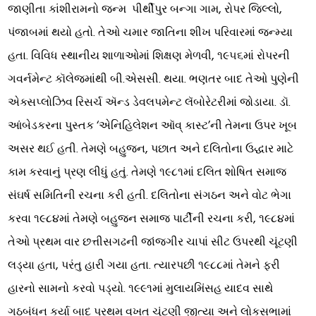
જાણીતા કાંશીરામનો જન્મ પીર્થીપુર બન્ગા ગામ, રોપર જિલ્લો,
પંજાબમાં થયો હતો. તેઓ ચમાર જાતિના શીખ પરિવારમાં જન્મ્યા
હતા. વિવિધ સ્થાનીય શાળાઓમાં શિક્ષણ મેળવી, ૧૯૫૬માં રોપરની
ગવર્નમેન્ટ કૉલેજમાંથી બી.એસસી. થયા. ભણતર બાદ તેઓ પુણેની
એક્સપ્લોઝિવ રિસર્ચ ઍન્ડ ડેવલપમેન્ટ લૅબોરેટરીમાં જોડાયા. ડૉ.
આંબેડકરના પુસ્તક ‘એનિહિલેશન ઑવ્ કાસ્ટ’ની તેમના ઉપર ખૂબ
અસર થઈ હતી. તેમણે બહુજન, પછાત અને દલિતોના ઉદ્ધાર માટે
કામ કરવાનું પ્રણ લીધું હતું. તેમણે ૧૯૮૧માં દલિત શોષિત સમાજ
સંઘર્ષ સમિતિની રચના કરી હતી. દલિતોના સંગઠન અને વોટ ભેગા
કરવા ૧૯૮૪માં તેમણે બહુજન સમાજ પાર્ટીની રચના કરી, ૧૯૮૪માં
તેઓ પ્રથમ વાર છત્તીસગઢની જાંજગીર ચાપાં સીટ ઉપરથી ચૂંટણી
લડ્યા હતા, પરંતુ હારી ગયા હતા. ત્યારપછી ૧૯૮૮માં તેમને ફરી
હારનો સામનો કરવો પડ્યો. ૧૯૯૧માં મુલાયમિંસહ યાદવ સાથે
ગઠબંધન કર્યા બાદ પ્રથમ વખત ચૂંટણી જીત્યા અને લોકસભામાં