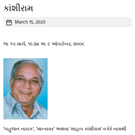
કાંશીરામ
Post
March 15, 2025
date
જ. ૧૫ માર્ચ, ૧૯૩૪ અ. ૯ ઑક્ટોબર, ૨૦૦૬
‘બહુજન નાયક’, ‘માન્યવર’ અથવા ‘સાહબ કાંશીરામ’ વગેરે નામથી