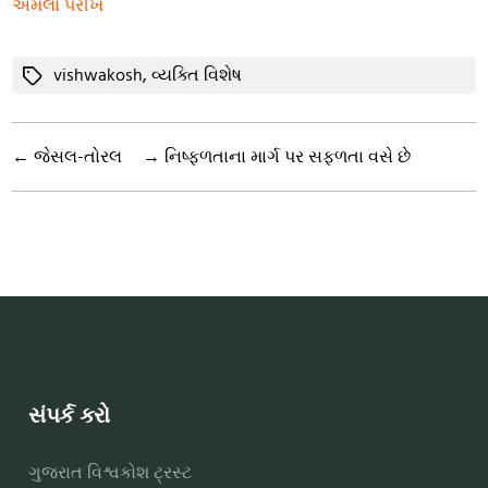
અમલા પરીખ
Tags
vishwakosh
,
વ્યક્તિ વિશેષ
←
જેસલ-તોરલ
→
નિષ્ફળતાના માર્ગ પર સફળતા વસે છે
સંપર્ક કરો
ગુજરાત વિશ્વકોશ ટ્રસ્ટ