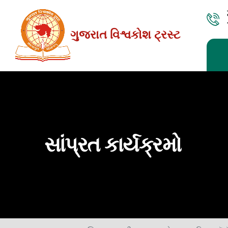
Skip
to
ગુજરાત વિશ્વકોશ ટ્રસ્ટ
the
content
સાંપ્રત કાર્યક્રમો