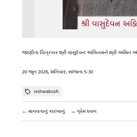
જાણીતા ચિત્રકાર શ્રી વાસુદેવન અક્કિતમને શ્રી અમિત 
20 જૂન 2026, શનિવાર, સાંજના 5-30
Tags
vishwakosh
←
માનવતાનું કારખાનું
→
પ્રેમ ધવન