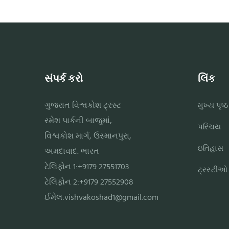
સંપર્ક કરો
લિંક
ગુજરાત વિશ્વકોશ ટ્રસ્ટ
મુખ્ય પૃષ્ઠ
રમેશ પાર્કની બાજુમાં,
પરિચય
વિશ્વકોશ માર્ગ, ઉસ્માનપુરા,
ઇતિહાસ
અમદાવાદ. ભારત
ટેલિફોન 1:+9179 27551703
ટ્રસ્ટીઓ
ટેલિફોન 2:+9179 27552908
ઈમેલ:
vishvakoshad1@gmail.com