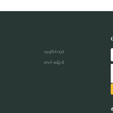
ઈ
પ્રવૃત્તિકેન્દ્રો
સંપર્ક માહિતી
સ