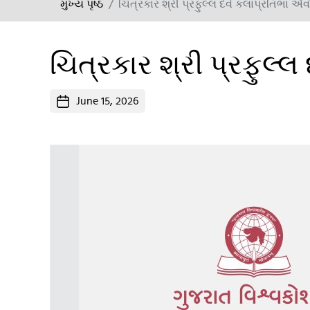
મુખ્ય પૃષ્ઠ
ચિત્રકાર શ્રી પ્રફુલ્લ દવે કલાપ્રતિભા ઍવૉ
ચિત્રકાર શ્રી પ્રફુલ્લ
Post
June 15, 2026
date