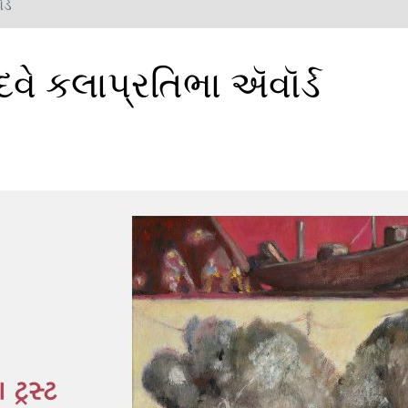
ર્ડ
 દવે કલાપ્રતિભા ઍવૉર્ડ