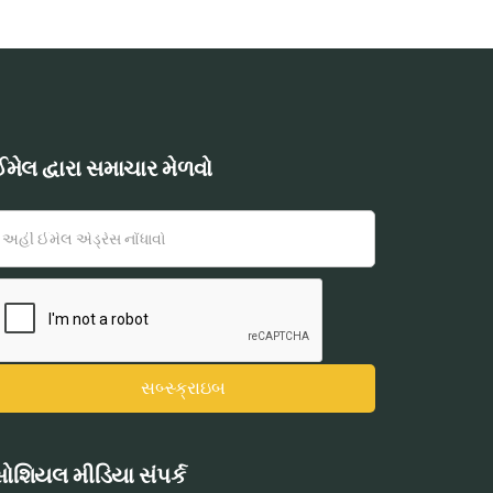
મેલ દ્વારા સમાચાર મેળવો
ોશિયલ મીડિયા સંપર્ક