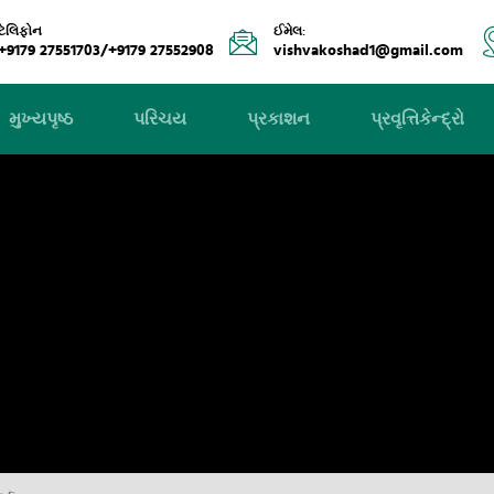
ટેલિફોન
ઈમેલ:
+9179 27551703/+9179 27552908
vishvakoshad1@gmail.com
મુખ્યપૃષ્ઠ
પરિચય
પ્રકાશન
પ્રવૃત્તિકેન્દ્રો