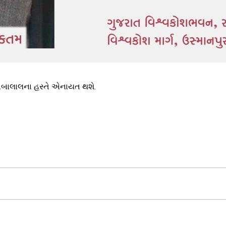
અંબાલાલના હસ્તે એનાયત થશે.