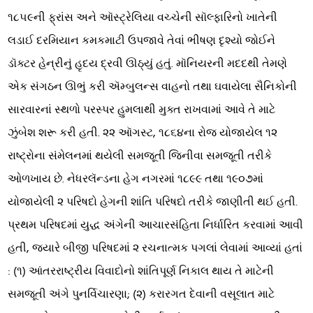
૧૮૫૯ની ફ્રાંસ અને ઑસ્ટ્રેલિયા વચ્ચેની સૉલ્ફારિનો ખાતેની
લડાઈ દરમિયાન કમકમાટી ઉપજાવે તેવાં ભીષણ દૃશ્યો જોઈને
ડૉક્ટર હેન્રીનું હૃદય દ્રવી ઊઠ્યું હતું. મૉનિયરની મદદથી તેમણે
એક સંગઠન ઊભું કરી ઍમ્બુલન્સ વાહનો તથા ઘવાયેલા સૈનિકોની
સારવારનાં સ્થળો પરસ્પર હુમલાથી મુક્ત રાખવામાં આવે તે માટે
ઝુંબેશ શરૂ કરી હતી. ૨૨ ઑગસ્ટ, ૧૮૬૪ના રોજ યોજાયેલ ૧૨
રાષ્ટ્રોના સંમેલનમાં થયેલી સમજૂતી જિનીવા સમજૂતી તરીકે
ઓળખાય છે. નેધરલૅન્ડના હેગ નગરમાં ૧૮૯૯ તથા ૧૯૦૭માં
યોજાયેલી ૨ પરિષદો હેગની શાંતિ પરિષદો તરીકે જાણીતી થઈ હતી.
પ્રથમ પરિષદમાં યુદ્ધ અંગેની આચારસંહિતા નિર્ધારિત કરવામાં આવી
હતી, જ્યારે બીજી પરિષદમાં ૨ રચનાત્મક પગલાં લેવામાં આવ્યાં હતાં
: (૧) આંતરરાષ્ટ્રીય વિવાદોનો શાંતિપૂર્ણ નિકાલ થાય તે માટેની
સમજૂતી અંગે પુનર્વિચારણા; (૨) કરારગત દેવાની વસૂલાત માટે