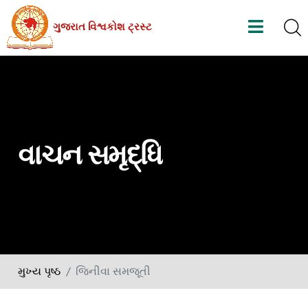
Skip
ગુજરાત વિશ્વકોશ ટ્રસ્ટ
to
the
content
વાચન સમૃદ્ધિ
મુખ્ય પૃષ્ઠ
જિનીવા સમજૂતી