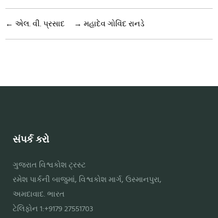
←
એલ. વી. પ્રસાદ
→
મહાદેવ ગોવિંદ રાનડે
સંપર્ક કરો
ગુજરાત વિશ્વકોશ ટ્રસ્ટ
રમેશ પાર્કની બાજુમાં, વિશ્વકોશ માર્ગ, ઉસ્માનપુરા,
અમદાવાદ. ભારત
ટેલિફોન 1:+9179 27551703