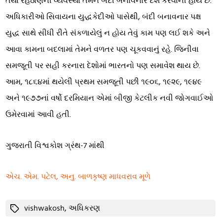
તથા રહેઠાણની વ્યવસ્થા તેમને બંદી બનાવનાર દેશે કરવાની હોય છે.
અધિકારીઓ સિવાયના યુદ્ધકેદીઓ પાસેથી, બંદી બનાવનાર પક્ષ
યુદ્ધ સાથે સીધી રીતે સંકળાયેલું ન હોય તેવું કામ પણ લઈ શકે અને
આવા કામના બદલામાં તેમને વળતર પણ ચૂકવવાનું રહે. જિનીવા
સમજૂતી પર સહી કરનારા દેશોમાં ભારતનો પણ સમાવેશ થાય છે.
આમ, ૧૮૬૪માં થયેલી પ્રથમ સમજૂતી પછી ૧૯૦૬, ૧૯૨૯, ૧૯૪૯
અને ૧૯૭૭નાં વર્ષો દરમિયાન એમાં બીજી કેટલીક નવી જોગવાઈઓ
ઉમેરવામાં આવી હતી.
ગુજરાતી વિશ્વકોશ ગ્રંથ-7 માંથી
એચ. એમ. પટેલ, અનુ. બાળકૃષ્ણ માધવરાવ મૂળે
Tags
vishwakosh
,
અધિકરણ