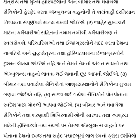
ક્ષેત્રીય તથા મુખ્ય હૉસ્પિટલોની અને બીમાર તથા ઘવાયેલા
સૈનિકોની હેરફેર કરતાં ઍમ્બુલન્સ વાહનોની તે કાર્યવાહી દરમિયાન
નિષ્પક્ષતા સંપૂર્ણપણે માન્ય રાખવી જોઈએ. (૨) જાહેર સુખાકારી
માટેના કર્મચારીઓ સહિતનાં તમામ તબીબી કર્મચારીગણ ને
સ્વયંસેવકો, પરિચારિકાઓ તથા ઈજાગ્રસ્તોને મદદ કરતા દેશના
નાગરિકો અને યુદ્ધક્ષેત્રના તથા હૉસ્પિટલમાંના ઈજાગ્રસ્તોને
દુશ્મન લેખવા જોઈએ નહિ અને તેમને તેમનાં અંગત સાધનો તથા
ઍમ્બુલન્સ વાહનો લાવવા-લઈ જવાની છૂટ આપવી જોઈએ. (૩)
બીમાર તથા ઘવાયેલા સૈનિકોનાં આશ્રયસ્થાનોને સૈનિકોના મુકામ
ગણવા જોઈએ નહિ. (૪) સાજા થઈ ગયેલા સૈનિકોને પોતપોતાના
સ્વદેશ પાછા મોકલી આપવા જોઈએ. (૫) બીમાર અને ઘવાયેલા
સૈનિકોને તથા શરણાર્થી શિબિરવાસીઓની સારવાર તથા આશ્રય
માટેની હૉસ્પિટલો તથા સ્થળો પર તેમજ ઍમ્બુલન્સ વાહનો પર
પોતાના દેશનો ધ્વજ તથા સફેદ પશ્ચાદભૂમાં લાલ રંગનો ક્રૉસ દર્શાવેલો