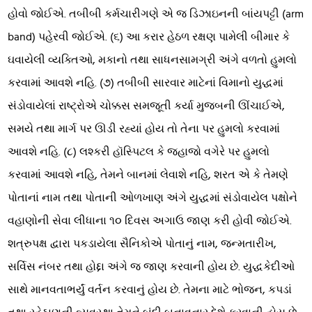
હોવો જોઈએ. તબીબી કર્મચારીગણે એ જ ડિઝાઇનની બાંયપટ્ટી (arm
band) પહેરવી જોઈએ. (૬) આ કરાર હેઠળ રક્ષણ પામેલી બીમાર કે
ઘવાયેલી વ્યક્તિઓ, મકાનો તથા સાધનસામગ્રી અંગે વળતો હુમલો
કરવામાં આવશે નહિ. (૭) તબીબી સારવાર માટેનાં વિમાનો યુદ્ધમાં
સંડોવાયેલાં રાષ્ટ્રોએ ચોક્કસ સમજૂતી કર્યા મુજબની ઊંચાઈએ,
સમયે તથા માર્ગ પર ઊડી રહ્યાં હોય તો તેના પર હુમલો કરવામાં
આવશે નહિ. (૮) લશ્કરી હૉસ્પિટલ કે જહાજો વગેરે પર હુમલો
કરવામાં આવશે નહિ, તેમને બાનમાં લેવાશે નહિ, શરત એ કે તેમણે
પોતાનાં નામ તથા પોતાની ઓળખાણ અંગે યુદ્ધમાં સંડોવાયેલ પક્ષોને
વહાણોની સેવા લીધાના ૧૦ દિવસ અગાઉ જાણ કરી હોવી જોઈએ.
શત્રુપક્ષ દ્વારા પકડાયેલા સૈનિકોએ પોતાનું નામ, જન્મતારીખ,
સર્વિસ નંબર તથા હોદ્દા અંગે જ જાણ કરવાની હોય છે. યુદ્ધકેદીઓ
સાથે માનવતાભર્યું વર્તન કરવાનું હોય છે. તેમના માટે ભોજન, કપડાં