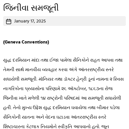
જિનીવા સમજૂતી
Post
January 17, 2025
date
(Geneva Conventions)
યુદ્ધ દરમિયાન માંદા તથા ઈજા પામેલા સૈનિકોને રાહત આપવા તથા
તેમની સાથે માનવીય વ્યવહાર કરવા અંગે આંતરરાષ્ટ્રીય સ્તરે
સધાયેલી સમજૂતી. મૉનિયર તથા ડૉક્ટર હેન્રી ડૂનાં નામના ૨ સ્વિસ
નાગરિકોના પ્રયાસોના પરિણામે ૨૬ ઑક્ટોબર, ૧૮૬૩ના રોજ
જિનીવા ખાતે મળેલી ૧૪ રાષ્ટ્રોની પરિષદમાં આ સમજૂતી સધાયેલી
હતી. તેનો મુખ્ય ઉદ્દેશ યુદ્ધ દરમિયાન ઘવાયેલા તથા બીમાર પડેલા
સૈનિકોની યાતના અને વેદના ઘટાડવા આંતરરાષ્ટ્રીય સ્તરે
શિષ્ટાચારના કેટલાક નિયમોને સ્વીકૃતિ આપવાનો હતો. જૂન