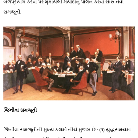
બળપ્રયોગ કરવા પર મુકાયેલી મર્યાદાનું પાલન કરવા સારુ નવી
સમજૂતી.
જિનીવા સમજૂતી
જિનીવા સમજૂતીની મુખ્ય કલમો નીચે મુજબ છે : (૧) યુદ્ધસમયમાં