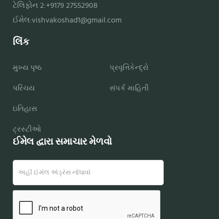
ટેલિફોન 2:+9179 27552908
ઈમેલ:
vishvakoshad1@gmail.com
લિંક
મુખ્ય પૃષ્ઠ
પ્રવૃત્તિકેન્દ્રો
પરિચય
સંપર્ક માહિતી
ઇતિહાસ
ટ્રસ્ટીઓ
ઈમેલ દ્વારા સમાચાર મેળવો