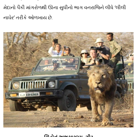
મેદાનો પૈકી માંગરોળથી ઊના સુધીનો ભાગ વનરાજિને લીધે ‘લીલી
નાઘેર’ તરીકે ઓળખાય છે.