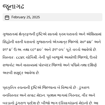
જૂનાગઢ
Post
February 25, 2025
date
ગુજરાતમાં ક્ષેત્રફળની દૃષ્ટિએ સાતમો ક્રમ ધરાવતો અને એશિયામાં
સિંહોની વસ્તી ધરાવતો ગુજરાતનો એકમાત્ર જિલ્લો. ૨૦° ૪૪´ અને
૨૧° ૪´ ઉ.અ. તથા ૬૯° ૪૦´ અને ૭૧° ૦૫´ પૂ.રે. વચ્ચે આવેલો છે.
વિસ્તાર : ૮૮૪૬ ચોકિમી. તેની પૂર્વ બાજુએ અમરેલી જિલ્લો, ઉત્તરે
રાજકોટ અને વાયવ્યમાં પોરબંદર જિલ્લો અને પશ્ચિમે તથા દક્ષિણે
અરબી સમુદ્ર આવેલા છે.
પ્રાકૃતિક રચનાની દૃષ્ટિએ જિલ્લાના બે વિભાગો છે : ડુંગરાળ
વનવિસ્તાર અને સપાટ મેદાન. પ્રથમ ભાગમાં ગિરનાર, ગીર અને
બરડાનો ડુંગરાળ પ્રદેશ છે. બીજો ભાગ દરિયાકાંઠાનાં મેદાનો છે. આ