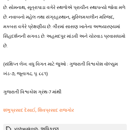
છે. સોમનાથ, સૂત્રાપાડા વગેરે સ્થળોએ પ્રાચીન સ્થાપત્યો જોવા મળે
છે. નવાબનો મહેલ તથા સંગ્રહસ્થાન, મુસ્લિમકાલીન મસ્જિદ,
મકબરા વગેરે પ્રેક્ષણીય છે. ગીરમાં સાસણ ખાતેના અભયારણ્યમાં
સિંહદર્શનની સગવડ છે. અહમદપુર માંડવી અને ચોરવાડ પ્રવાસધામો
છે.
(સંક્ષિપ્ત લેખ. વધુ વિગત માટે જુઓ : ગુજરાતી વિશ્વકોશ વૉલ્યુમ
ખંડ-૭, જૂનાગઢ, પૃ. ૮૮૧)
ગુજરાતી વિશ્વકોશ ગ્રંથ-7 માંથી
શંભુપ્રસાદ દેસાઈ, શિવપ્રસાદ રાજગોર
Tags
vishwakosh
,
અધિકરણ