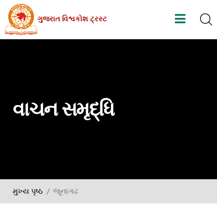
Skip
ગુજરાત વિશ્વકોશ ટ્રસ્ટ
to
the
content
વાચન સમૃદ્ધિ
મુખ્ય પૃષ્ઠ
જૂનાગઢ