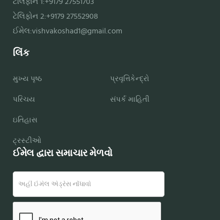
ટેલિફોન 1:+9179 27551703
ટેલિફોન 2:+9179 27552908
ઈમેલ:
vishvakoshad1@gmail.com
લિંક
મુખ્ય પૃષ્ઠ
પ્રવૃત્તિકેન્દ્રો
પરિચય
સંપર્ક માહિતી
ઇતિહાસ
ટ્રસ્ટીઓ
ઈમેલ દ્વારા સમાચાર મેળવો