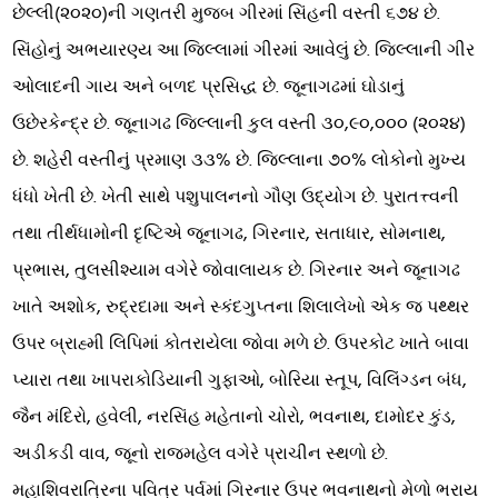
છેલ્લી(૨૦૨૦)ની ગણતરી મુજબ ગીરમાં સિંહની વસ્તી ૬૭૪ છે.
સિંહોનું અભયારણ્ય આ જિલ્લામાં ગીરમાં આવેલું છે. જિલ્લાની ગીર
ઓલાદની ગાય અને બળદ પ્રસિદ્ધ છે. જૂનાગઢમાં ઘોડાનું
ઉછેરકેન્દ્ર છે. જૂનાગઢ જિલ્લાની કુલ વસ્તી ૩૦,૯૦,૦૦૦ (૨૦૨૪)
છે. શહેરી વસ્તીનું પ્રમાણ ૩૩% છે. જિલ્લાના ૭૦% લોકોનો મુખ્ય
ધંધો ખેતી છે. ખેતી સાથે પશુપાલનનો ગૌણ ઉદ્યોગ છે. પુરાતત્ત્વની
તથા તીર્થધામોની દૃષ્ટિએ જૂનાગઢ, ગિરનાર, સતાધાર, સોમનાથ,
પ્રભાસ, તુલસીશ્યામ વગેરે જોવાલાયક છે. ગિરનાર અને જૂનાગઢ
ખાતે અશોક, રુદ્રદામા અને સ્કંદગુપ્તના શિલાલેખો એક જ પથ્થર
ઉપર બ્રાહ્મી લિપિમાં કોતરાયેલા જોવા મળે છે. ઉપરકોટ ખાતે બાવા
પ્યારા તથા ખાપરાકોડિયાની ગુફાઓ, બોરિયા સ્તૂપ, વિલિંગ્ડન બંધ,
જૈન મંદિરો, હવેલી, નરસિંહ મહેતાનો ચોરો, ભવનાથ, દામોદર કુંડ,
અડીકડી વાવ, જૂનો રાજમહેલ વગેરે પ્રાચીન સ્થળો છે.
મહાશિવરાત્રિના પવિત્ર પર્વમાં ગિરનાર ઉપર ભવનાથનો મેળો ભરાય