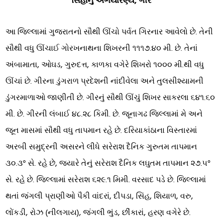
સિંહોનું અભયારણ્ય, ગીર
આ જિલ્લામાં ગુજરાતનો સૌથી ઊંચો પર્વત ગિરનાર આવેલો છે. તેની
સૌથી વધુ ઊંચાઈ ગોરખનાથના શિખરની ૧૧૧૭.૪૦ મી. છે. તેનાં
અંબામાતા, ઓઘડ, ગુરુદત્ત, કાળકા વગેરે શિખરો ૧૦૦૦ મી.થી વધુ
ઊંચાં છે. ગીરના ડુંગરાળ પ્રદેશની નાંદીવેલા અને તુલસીશ્યામની
ડુંગરમાળાઓ જાણીતી છે. ગીરનું સૌથી ઊંચું શિખર સાકરલા ૬૪૧.૬૦
મી. છે. ગીરની લંબાઈ ૪૮.૨૮ કિમી. છે. જૂનાગઢ જિલ્લામાં મે અને
જૂન માસમાં સૌથી વધુ તાપમાન રહે છે. દરિયાકાંઠાના વિસ્તારમાં
અરબી સમુદ્રની અસરને લીધે સરેરાશ દૈનિક ગુરુતમ તાપમાન
૩૦.૩° સે. રહે છે, જ્યારે તેનું સરેરાશ દૈનિક લઘુતમ તાપમાન ૨૭.૫°
સે. રહે છે. જિલ્લામાં સરેરાશ ૬૨૯.૧ મિમી. વરસાદ પડે છે. જિલ્લામાં
થતાં જંગલી પ્રાણીઓ પૈકી વાંદરાં, દીપડા, સિંહ, શિયાળ, વરુ,
લોંકડી, રોઝ (નીલગાય), જંગલી ભુંડ, છીંકારાં, હરણ વગેરે છે.