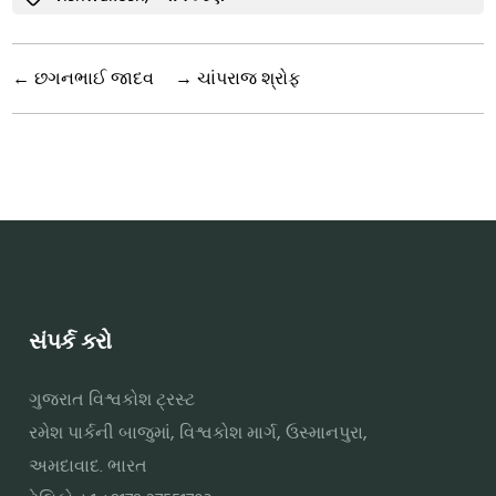
←
છગનભાઈ જાદવ
→
ચાંપરાજ શ્રોફ
સંપર્ક કરો
ગુજરાત વિશ્વકોશ ટ્રસ્ટ
રમેશ પાર્કની બાજુમાં, વિશ્વકોશ માર્ગ, ઉસ્માનપુરા,
અમદાવાદ. ભારત