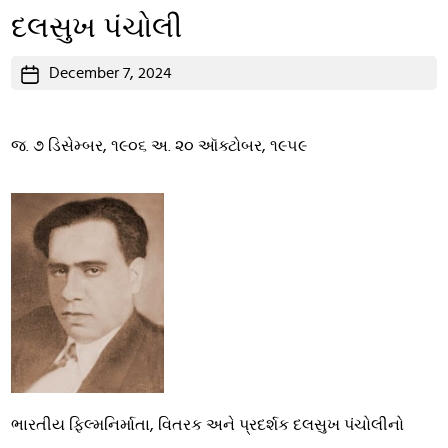
દલસુખ પંચોલી
Post
December 7, 2024
date
જ. ૭ ડિસેમ્બર, ૧૯૦૬ અ. ૨૦ ઑક્ટોબર, ૧૯૫૯
ભારતીય ફિલ્મનિર્માતા, વિતરક અને પ્રદર્શક દલસુખ પંચોલીનો