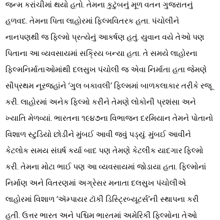
જન્મ કરાંચીમાં થયો હતો. તેમના કુટુંબનું મૂળ વતન ગુજરાતનું
હળવદ. તેમના પિતા લાહોરમાં ફિલ્મવિતરક હતા. પંચોલીને
નાનપણથી જ ફિલ્મો પ્રત્યેનું આકર્ષણ હતું. યુવાન વયે તેઓ પણ
પિતાના આ વ્યવસાયમાં સક્રિય બન્યા હતા. તે સમયે લાહોરના
ફિલ્મનિર્માતાઓમાંથી દલસુખ પંચોલી જ એવા નિર્માતા હતા જેમણે
સૌપ્રથમ નૂરજહાંને ‘ગુલ બકાવલી’ ફિલ્મમાં બાળકલાકાર તરીકે રજૂ
કરી. લાહોરમાં અનેક ફિલ્મો કરીને તેમણે લોકોની પ્રશંસા અને
ખ્યાતિ મેળવ્યાં. ભારતના ૧૯૪૭ના વિભાજન દરમિયાન તેમને પોતાનો
વિશાળ સ્ટુડિયો છોડીને મુંબઈ આવી જવું પડ્યું. મુંબઈ આવીને
કેટલોક સમય સંઘર્ષ કર્યા બાદ પણ તેમણે કેટલીક યાદગાર ફિલ્મો
કરી. તેમના મોટા ભાઈ પણ આ વ્યવસાયમાં જોડાયા હતા. ફિલ્મોનાં
નિર્માણ અને વિતરણમાં અગ્રેસર મનાતા દલસુખ પંચોલીએ
લાહોરમાં વિશાળ ‘ઍમ્પાયર ટૉકી ડિસ્ટ્રિબ્યૂટર્સ’ની સ્થાપના કરી
હતી. ઉત્તર ભારત અને પશ્ચિમ ભારતમાં અમેરિકી ફિલ્મોના તેઓ