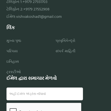
ટેલિફોન 1:+9179 27551703
ટેલિફોન 2:+9179 27552908
ઈમેલ:
vishvakoshad1@gmail.com
લિંક
મુખ્ય પૃષ્ઠ
પ્રવૃત્તિકેન્દ્રો
પરિચય
સંપર્ક માહિતી
ઇતિહાસ
ટ્રસ્ટીઓ
ઈમેલ દ્વારા સમાચાર મેળવો