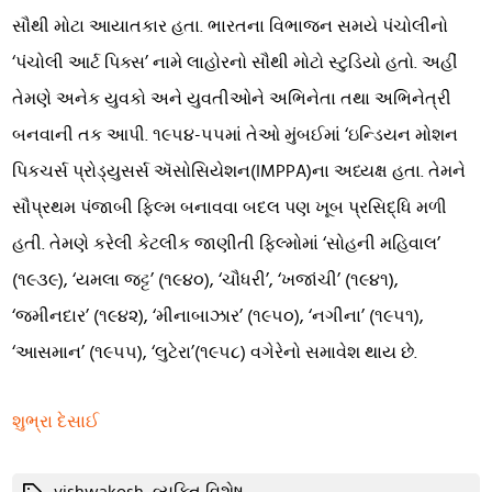
સૌથી મોટા આયાતકાર હતા. ભારતના વિભાજન સમયે પંચોલીનો
‘પંચોલી આર્ટ પિક્સ’ નામે લાહોરનો સૌથી મોટો સ્ટુડિયો હતો. અહીં
તેમણે અનેક યુવકો અને યુવતીઓને અભિનેતા તથા અભિનેત્રી
બનવાની તક આપી. ૧૯૫૪-૫૫માં તેઓ મુંબઈમાં ‘ઇન્ડિયન મોશન
પિકચર્સ પ્રોડ્યુસર્સ ઍસોસિયેશન(IMPPA)ના અધ્યક્ષ હતા. તેમને
સૌપ્રથમ પંજાબી ફિલ્મ બનાવવા બદલ પણ ખૂબ પ્રસિદ્ધિ મળી
હતી. તેમણે કરેલી કેટલીક જાણીતી ફિલ્મોમાં ‘સોહની મહિવાલ’
(૧૯૩૯), ‘યમલા જટ્ટ’ (૧૯૪૦), ‘ચૌધરી’, ‘ખજાંચી’ (૧૯૪૧),
‘જમીનદાર’ (૧૯૪૨), ‘મીનાબાઝાર’ (૧૯૫૦), ‘નગીના’ (૧૯૫૧),
‘આસમાન’ (૧૯૫૫), ‘લુટેરા’(૧૯૫૮) વગેરેનો સમાવેશ થાય છે.
શુભ્રા દેસાઈ
Tags