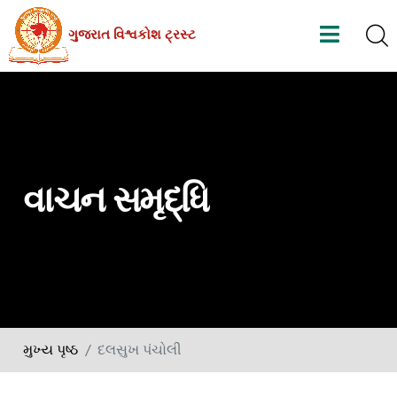
Skip
ગુજરાત વિશ્વકોશ ટ્રસ્ટ
to
the
content
વાચન સમૃદ્ધિ
મુખ્ય પૃષ્ઠ
દલસુખ પંચોલી