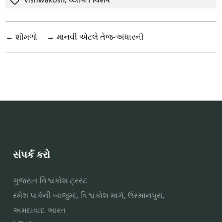
vishwakosh
,
વ્યક્તિ વિશેષ
←
શીમળો
→
માનવી એટલે તેજ-અંધારની
સંપર્ક કરો
ગુજરાત વિશ્વકોશ ટ્રસ્ટ
રમેશ પાર્કની બાજુમાં, વિશ્વકોશ માર્ગ, ઉસ્માનપુરા,
અમદાવાદ. ભારત