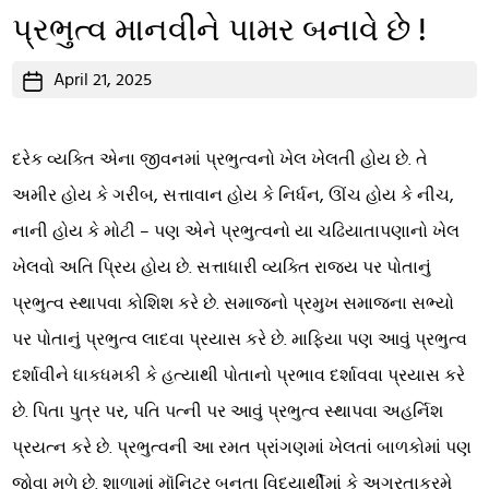
પ્રભુત્વ માનવીને પામર બનાવે છે !
Post
April 21, 2025
date
દરેક વ્યક્તિ એના જીવનમાં પ્રભુત્વનો ખેલ ખેલતી હોય છે. તે
અમીર હોય કે ગરીબ, સત્તાવાન હોય કે નિર્ધન, ઊંચ હોય કે નીચ,
નાની હોય કે મોટી – પણ એને પ્રભુત્વનો યા ચઢિયાતાપણાનો ખેલ
ખેલવો અતિ પ્રિય હોય છે. સત્તાધારી વ્યક્તિ રાજ્ય પર પોતાનું
પ્રભુત્વ સ્થાપવા કોશિશ કરે છે. સમાજનો પ્રમુખ સમાજના સભ્યો
પર પોતાનું પ્રભુત્વ લાદવા પ્રયાસ કરે છે. માફિયા પણ આવું પ્રભુત્વ
દર્શાવીને ધાકધમકી કે હત્યાથી પોતાનો પ્રભાવ દર્શાવવા પ્રયાસ કરે
છે. પિતા પુત્ર પર, પતિ પત્ની પર આવું પ્રભુત્વ સ્થાપવા અહર્નિશ
પ્રયત્ન કરે છે. પ્રભુત્વની આ રમત પ્રાંગણમાં ખેલતાં બાળકોમાં પણ
જોવા મળે છે. શાળામાં મૉનિટર બનતા વિદ્યાર્થીમાં કે અગ્રતાક્રમે