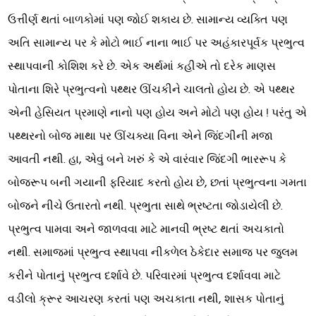
ઉત્તીર્ણ થતાં બાળકોમાં પણ જોઈ શકાય છે. સામાન્ય વ્યક્તિ પણ
અતિ સામાન્ય પર કે મોટો ભાઈ નાના ભાઈ પર અહંકારપૂર્વક પ્રભુત્વ
સ્થાપવાની કોશિશ કરે છે. એક અર્થમાં કહીએ તો દરેક માણસ
પોતાના શિરે પ્રભુત્વનો પથ્થર ઊંચકીને ચાલતો હોય છે. એ પથ્થર
એની હેસિયત પ્રમાણે નાનો પણ હોય અને મોટો પણ હોય ! પરંતુ એ
પથ્થરનો બોજ માથા પર ઊંચક્યા વિના એને જિંદગીની મજા
આવતી નથી. હા, એવું બને ખરું કે એ વારંવાર જિંદગી ભારરૂપ કે
બોજરૂપ બની ગયાની ફરિયાદ કરતો હોય છે, છતાં પ્રભુત્વના ગમતા
બોજને નીચે ઉતારતો નથી. પ્રભુતા સાથે ભ્રષ્ટતા જોડાયેલી છે.
પ્રભુત્વ પામવા અને જાળવવા માટે માનવી ભ્રષ્ટ થતાં અચકાતો
નથી. સમાજમાં પ્રભુત્વ સ્થાપવા નીકળેલ ઠેકેદાર સમાજ પર જુલમ
કરીને પોતાનું પ્રભુત્વ દર્શાવે છે. પરિવારમાં પ્રભુત્વ દર્શાવવા માટે
વડીલો ક્રૂર આચરણ કરતાં પણ અચકાતા નથી, શાસક પોતાનું