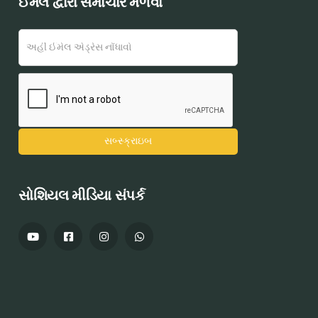
ઈમેલ દ્વારા સમાચાર મેળવો
સોશિયલ મીડિયા સંપર્ક