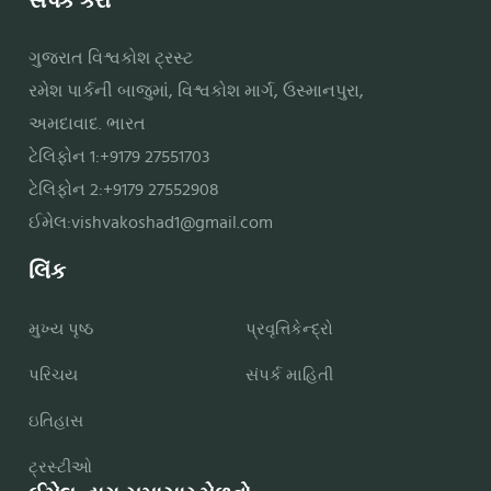
સંપર્ક કરો
ગુજરાત વિશ્વકોશ ટ્રસ્ટ
રમેશ પાર્કની બાજુમાં, વિશ્વકોશ માર્ગ, ઉસ્માનપુરા,
અમદાવાદ. ભારત
ટેલિફોન 1:+9179 27551703
ટેલિફોન 2:+9179 27552908
ઈમેલ:
vishvakoshad1@gmail.com
લિંક
મુખ્ય પૃષ્ઠ
પ્રવૃત્તિકેન્દ્રો
પરિચય
સંપર્ક માહિતી
ઇતિહાસ
ટ્રસ્ટીઓ