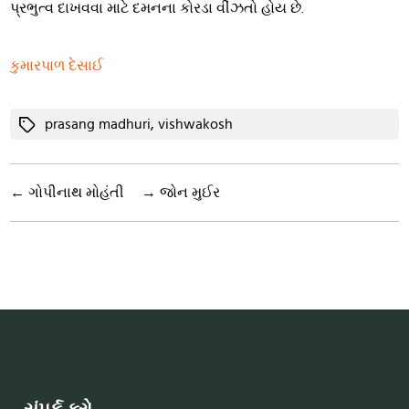
પ્રભુત્વ દાખવવા માટે દમનના કોરડા વીંઝતો હોય છે.
કુમારપાળ દેસાઈ
Tags
prasang madhuri
,
vishwakosh
←
ગોપીનાથ મોહંતી
→
જોન મુઈર