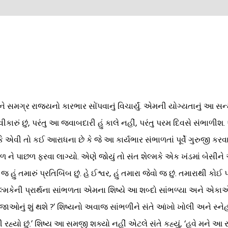
 સમગ્ર રાજ્યનો કારભાર સોંપવાનું વિચાર્યું. એમની યોગ્યતાનું આ સન્મ
્વીકારું છું, પરંતુ આ જવાબદારી હું કાલે નહીં, પરંતુ પરમ દિવસે સંભા
યું કે એવી તો કઈ આરાધના છે કે જે આ કાર્યભાર સંભાળતાં પૂર્વે ગુરુજી
ાછળ ને પાછળ ફરવા લાગ્યો. એણે જોયું તો સંત શેલ્મકે એક ખંડમાં બેસીને 
જ હું તમારું પ્રતિબિંબ છું. હે ઈશ્વર, હું તમારા જેવો જ છું. તમારાથી 
શેલ્મકેની પ્રાર્થના સાંભળતા એમના શિષ્યે આ શબ્દો સાંભળ્યા અને એક
ાઓનું શું થશે ?’ શિષ્યનો અવાજ સાંભળીને સંતે આંખો ખોલી અને સ્નેહપૂર્વ
 રહ્યો છું.’ શિષ્ય આ સમજી શક્યો નહીં એટલે સંતે કહ્યું, ‘હવે મને આ