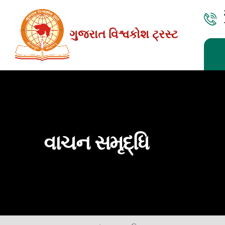
Skip
to
ગુજરાત વિશ્વકોશ ટ્રસ્ટ
the
content
વાચન સમૃદ્ધિ