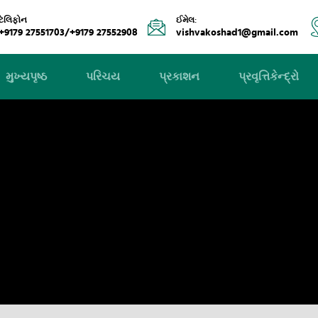
ટેલિફોન
ઈમેલ:
+9179 27551703/+9179 27552908
vishvakoshad1@gmail.com
મુખ્યપૃષ્ઠ
પરિચય
પ્રકાશન
પ્રવૃત્તિકેન્દ્રો