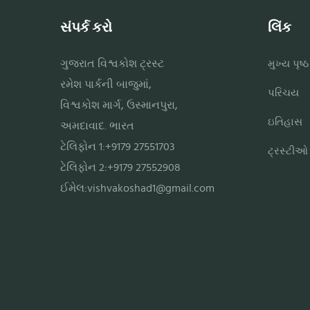
સંપર્ક કરો
લિંક
ગુજરાત વિશ્વકોશ ટ્રસ્ટ
મુખ્ય પૃષ્ઠ
રમેશ પાર્કની બાજુમાં,
પરિચય
વિશ્વકોશ માર્ગ, ઉસ્માનપુરા,
ઇતિહાસ
અમદાવાદ. ભારત
ટેલિફોન 1:+9179 27551703
ટ્રસ્ટીઓ
ટેલિફોન 2:+9179 27552908
ઈમેલ:
vishvakoshad1@gmail.com