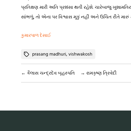
પ્રતિક્ષણ મારી અતિ પ્રશંસા થતી રહેશે. ચારેબાજુ ખુશામ
સાંભળું, તો એના પર વિશ્વાસ મૂકું નહીં અને ઉચિત રીતે મારું કા
કુમારપાળ દેસાઈ
Tags
prasang madhuri
,
vishwakosh
←
કૈલાસ ચન્દ્રદેવ બૃહસ્પતિ
→
રામકૃષ્ણ ત્રિવેદી