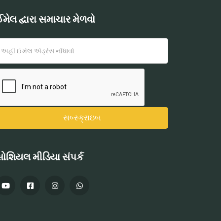
મેલ દ્વારા સમાચાર મેળવો
ોશિયલ મીડિયા સંપર્ક