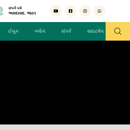
સંપર્ક કરો
અમદાવાદ. ભારત
ઈબુક
બ્લોગ
સંપર્ક
સાઇટમેપ