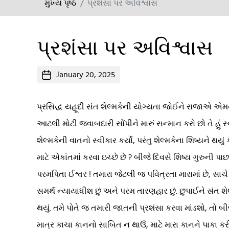
મુખ્ય પૃષ્ઠ
પ્રશંસા પર અવિશ્વાસ
પ્રશંસા પર અવિશ્વાસ
Post
January 20, 2025
date
પ્રસિદ્ધ યહૂદી સંત શેલ્મકેની યોગ્યતા જોઈને રાજાએ એમને
આટલી મોટી જવાબદારી સોંપીને મારું સન્માન કરો છો તે હું સ
શેલ્મકેની વાતનો સ્વીકાર કર્યો, પરંતુ શેલ્મકેના શિષ્યને થ
માટે એકાંતમાં કરવા ઇચ્છે છે ? બીજે દિવસે શિષ્ય ગુરુની પ
પરમપિતા ઈશ્વર ! તમારા જેટલી જ પવિત્રતા મારામાં છે, સાચે 
સમર્થ ન્યાયાધીશ છું અને પરમ તારણહાર છું. છુપાઈને સંત 
થયું. તમે પોતે જ તમારી જાતની પ્રશંસા કરવા માંડશો, તો બીજ
માત્ર કાચા કાનનો સાબિત ન થાઉં, માટે મારા કાનને પાકા કરી