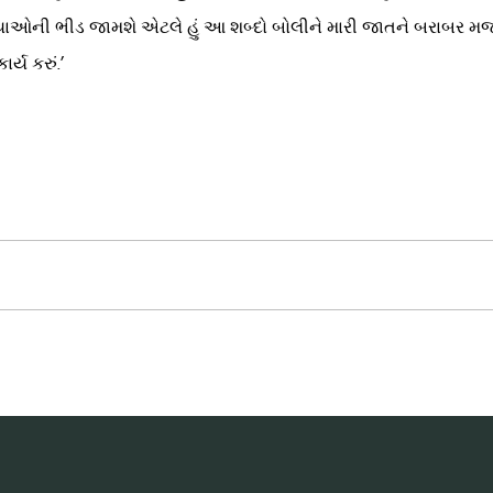
તિયાઓની ભીડ જામશે એટલે હું આ શબ્દો બોલીને મારી જાતને બરાબર મજબૂ
ર્ય કરું.’