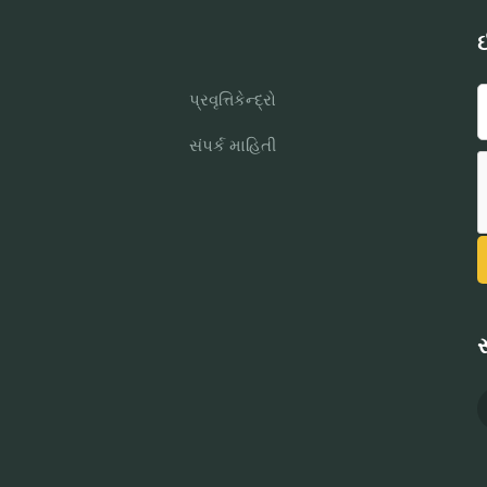
ઈ
પ્રવૃત્તિકેન્દ્રો
સંપર્ક માહિતી
સ