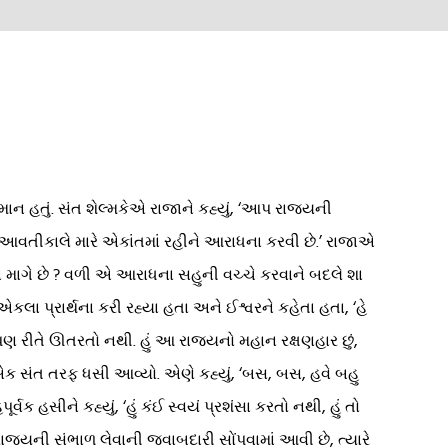
ાન હતું. સંત શેલ્મકેએ રાજાને કહ્યું, ‘આપ રાજ્યની
ળીશ. આવતીકાલે મારે એકાંતમાં રહીને આરાધના કરવી છે.’ રાજાએ
 કરવા માગે છે ? વળી એ આરાધના સહુની વચ્ચે કરવાને બદલે શા
એકલા પ્રાર્થના કરી રહ્યા હતા અને ઈશ્વરને કહેતા હતા, ‘હે
કોઈ પણ રીતે ઊતરતો નથી. હું આ રાજ્યનો મહાન રક્ષણહાર છું,
ાએક સંત તરફ ધસી આવ્યો. એણે કહ્યું, ‘બસ, બસ, હવે બહુ
ક હસીને કહ્યું, ‘હું કંઈ સ્વયં પ્રશંસા કરતો નથી, હું તો
 રાજ્યની સંભાળ લેવાની જવાબદારી સોંપવામાં આવી છે, ત્યારે