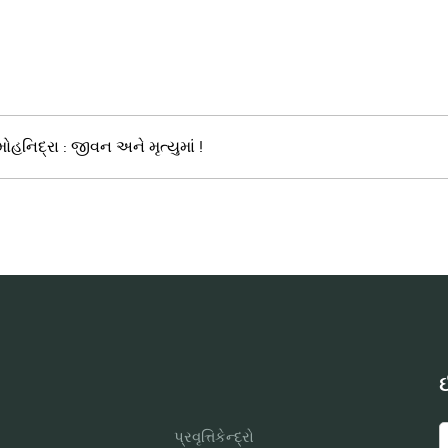
મોહનિદ્રા : જીવન અને મૃત્યુમાં !
ઈ
પ્રવૃત્તિકેન્દ્રો