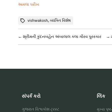
અમલા પરીખ
Tags
vishwakosh
,
વ્યક્તિ વિશેષ
←
શ્રીમતી કુંદનબહેન અંબાલાલ કલા ગૌરવ પુરસ્કાર
→
સંપર્ક કરો
લિંક
ગુજરાત વિશ્વકોશ ટ્રસ્ટ
મુખ્ય પૃષ્ઠ