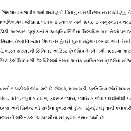
જિલ્લાના રાજપીપળામાં થયો હતો. પિતાનું નામ ધીરજરામ તલાટી હતું. તે
 શિલ્પવિભાગમાં જોડાયા. ૧૯૫૫માં સ્નાતક અને ૧૯૫૮માં અનુસ્નાતક થયા.
ઊઠી. અભ્યાસ પૂર્ણ થતાં તે જ યુનિવર્સિટીના શિલ્પવિભાગમાં તેઓ પ્ર
મિયાન તેઓ વિખ્યાત શિલ્પકાર હેન્રી મૂરના મહેમાન બન્યા અને તેમને ત્
આવ્યો. ભારત સરકારની સિનિયર આર્ટિસ્ટ ફેલોશિપ તેમને મળી. ૧૯૮૯માં
્ટ ફેલોશિપ’ મળી. દેશવિદેશમાં તેમનાં અનેક વ્યક્તિગત પ્રદર્શનો યોજા
પ્રકારની સપાટીઓ જોવા મળે છે. જેમ કે, ખરબચડી, પ્રતિબિંબ જોઈ શકાય
ખીલા, પતંગ, જૂનો કાટમાળ, ફાઇબર ગ્લાસ, પ્લાસ્ટિક જેવા પદાર્થોમા
લ્સ અને સિમેન્ટ વડે સર્જેલા ફુવારાઓ હોય. મહેન્દ્ર પંડ્યાની કલ
ાજ્યની લલિતકલા અકાદમીના સંગ્રહોમાં સ્થાન પામી છે.