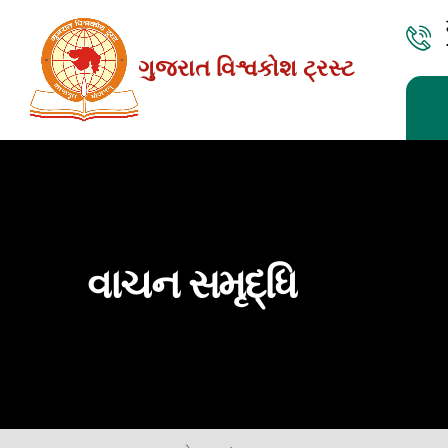
Skip
to
ગુજરાત વિશ્વકોશ ટ્રસ્ટ
the
content
વાચન સમૃદ્ધિ