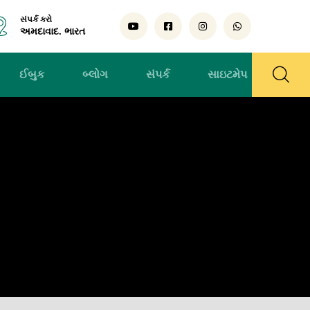
સંપર્ક કરો
અમદાવાદ. ભારત
ઈબુક
બ્લોગ
સંપર્ક
સાઇટમેપ