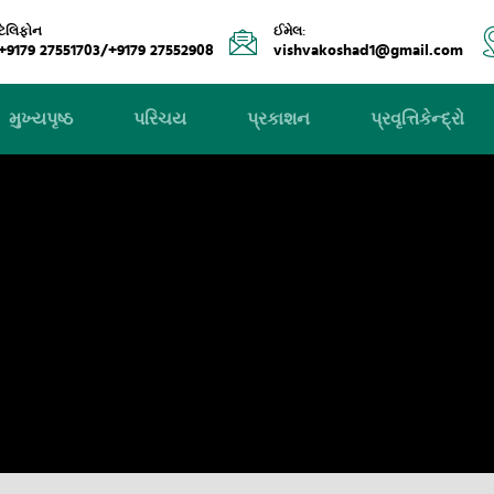
ટેલિફોન
ઈમેલ:
+9179 27551703/+9179 27552908
vishvakoshad1@gmail.com
મુખ્યપૃષ્ઠ
પરિચય
પ્રકાશન
પ્રવૃત્તિકેન્દ્રો