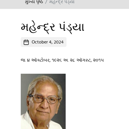
મુખ્ય પૃષ્ઠ
મહેન્દ્ર પંડ્યા
મહેન્દ્ર પંડ્યા
Post
October 4, 2024
date
જ. ૪ ઑક્ટોબર, ૧૯૨૬ અ. ૨૮ ઑગસ્ટ, ૨૦૧૫