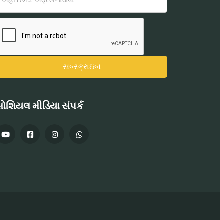
ોશિયલ મીડિયા સંપર્ક