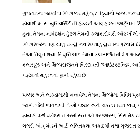
ગુજરાતના જાણીતા શિલ્પકાર મહેન્દ્ર પંડ્યાનો જન્મ ભરૂચ 
હોવાથી મ. સ. યુનિવર્સિટીની ફૅકલ્ટી ઑવ્ ફાઇન આર્ટ્સમાં
હતા, તેમના માર્ગદર્શન હેઠળ તેમની કળાકારીગરી ઔર ખીલી 
શિલ્પસર્જન પણ ચાલુ રાખ્યું. નવ સપ્તાહ યુરોપના પ્રવાસ દર
તેઓ નિવૃત્ત થયા. નિવૃત્તિ બાદ તેમના કલાસર્જનમાં વેગ 
કલાસૂઝ અને શિલ્પસર્જનને બિરદાવતી ‘આઉટસ્ટૅન્ડિંગ આર્ટિસ
પંડ્યાનો મહત્ત્વનો ફાળો રહેલો છે.
પથ્થર અને લાકડામાંથી બનાવેલાં તેમનાં શિલ્પોમાં વિવિધ 
જાળી જેવી ભાતવાળી. તેઓ પથ્થર અને કાષ્ઠ ઉપરાંત કાચ, 
હોય કે પછી વડોદરા નગરમાં રસ્તાઓ પર આરસ, સિરામિક ટાઇ
ગૅલરી ઑવ્ મૉડર્ન આર્ટ, લલિતકલા અકાદમી તથા ગુજરાત ર