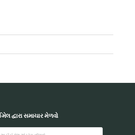
મેલ દ્વારા સમાચાર મેળવો