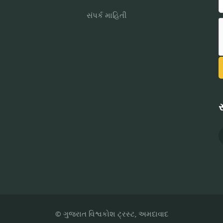
સંપર્ક માહિતી
સ
© ગુજરાત વિશ્વકોશ ટ્રસ્ટ, અમદાવાદ