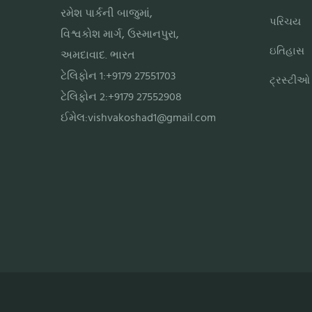
રમેશ પાર્કની બાજુમાં,
પરિચય
વિશ્વકોશ માર્ગ, ઉસ્માનપુરા,
ઇતિહાસ
અમદાવાદ. ભારત
ટેલિફોન 1:+9179 27551703
ટ્રસ્ટીઓ
ટેલિફોન 2:+9179 27552908
ઈમેલ:
vishvakoshad1@gmail.com