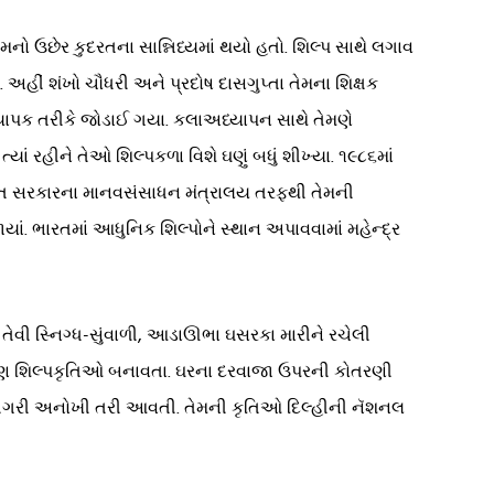
મનો ઉછેર કુદરતના સાન્નિધ્યમાં થયો હતો. શિલ્પ સાથે લગાવ
 અહીં શંખો ચૌધરી અને પ્રદોષ દાસગુપ્તા તેમના શિક્ષક
ાધ્યાપક તરીકે જોડાઈ ગયા. કલાઅધ્યાપન સાથે તેમણે
યાં રહીને તેઓ શિલ્પકળા વિશે ઘણું બધું શીખ્યા. ૧૯૮૬માં
 ભારત સરકારના માનવસંસાધન મંત્રાલય તરફથી તેમની
યાં. ભારતમાં આધુનિક શિલ્પોને સ્થાન અપાવવામાં મહેન્દ્ર
 તેવી સ્નિગ્ધ-સુંવાળી, આડાઊભા ઘસરકા મારીને રચેલી
ંથી પણ શિલ્પકૃતિઓ બનાવતા. ઘરના દરવાજા ઉપરની કોતરણી
ાકારીગરી અનોખી તરી આવતી. તેમની કૃતિઓ દિલ્હીની નૅશનલ