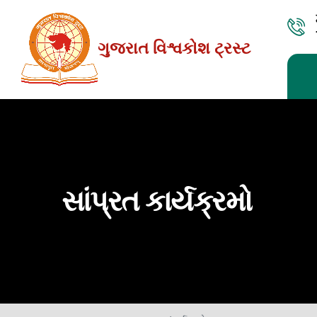
Skip
to
ગુજરાત વિશ્વકોશ ટ્રસ્ટ
the
content
સાંપ્રત કાર્યક્રમો