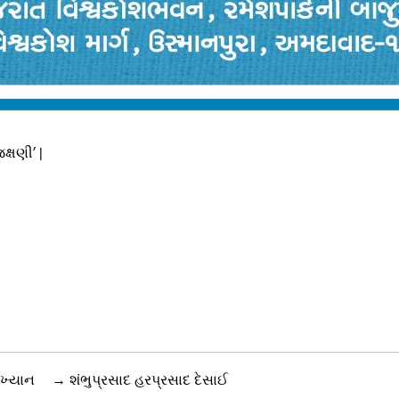
ક્ષણી’ |
ાખ્યાન
→
શંભુપ્રસાદ હરપ્રસાદ દેસાઈ