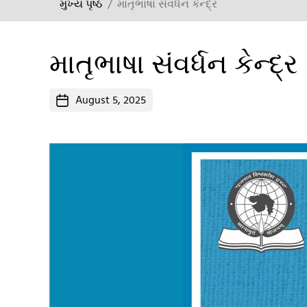
મુખ્ય પૃષ્ઠ
માતૃભાષા સંવર્ધન કેન્દ્ર
માતૃભાષા સંવર્ધન કેન્દ્ર
Post
August 5, 2025
date