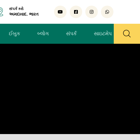
સંપર્ક કરો
અમદાવાદ. ભારત
ઈબુક
બ્લોગ
સંપર્ક
સાઇટમેપ