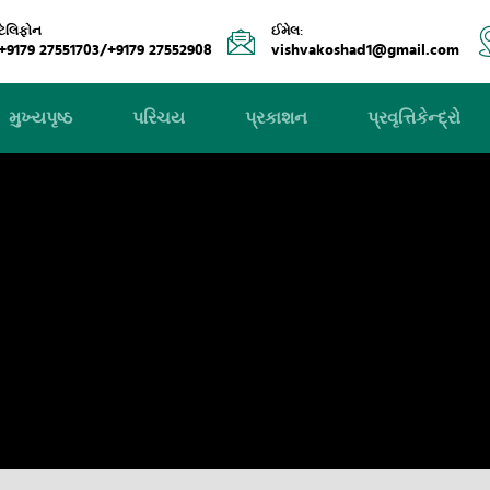
ટેલિફોન
ઈમેલ:
+9179 27551703/+9179 27552908
vishvakoshad1@gmail.com
મુખ્યપૃષ્ઠ
પરિચય
પ્રકાશન
પ્રવૃત્તિકેન્દ્રો