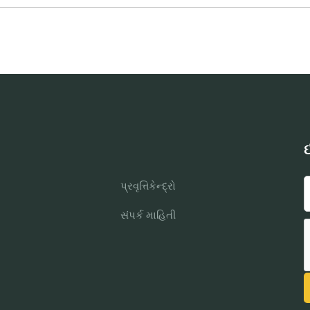
ઈ
પ્રવૃત્તિકેન્દ્રો
સંપર્ક માહિતી