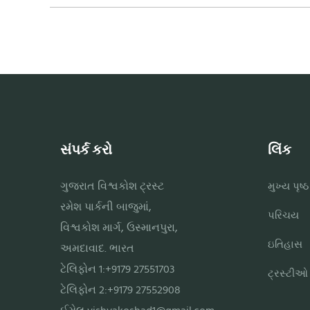
સંપર્ક કરો
લિંક
ગુજરાત વિશ્વકોશ ટ્રસ્ટ
મુખ્ય પૃષ્ઠ
રમેશ પાર્કની બાજુમાં,
પરિચય
વિશ્વકોશ માર્ગ, ઉસ્માનપુરા,
ઇતિહાસ
અમદાવાદ. ભારત
ટેલિફોન 1:+9179 27551703
ટ્રસ્ટીઓ
ટેલિફોન 2:+9179 27552908