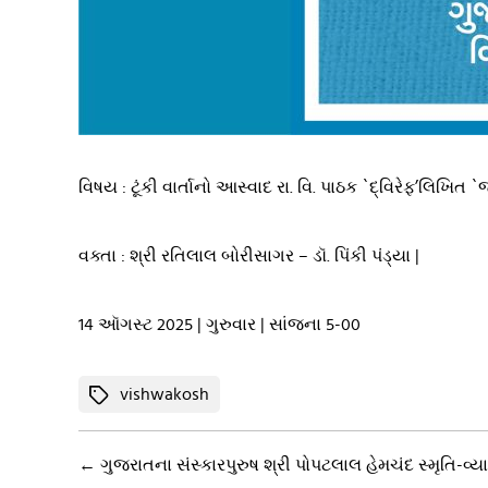
વિષય : ટૂંકી વાર્તાનો આસ્વાદ રા. વિ. પાઠક `દ્વિરેફ’લિખિત `જ
વક્તા : શ્રી રતિલાલ બોરીસાગર – ડૉ. પિંકી પંડ્યા |
14 ઑગસ્ટ 2025 | ગુરુવાર | સાંજના 5-00
Tags
vishwakosh
←
ગુજરાતના સંસ્કારપુરુષ શ્રી પોપટલાલ હેમચંદ સ્મૃતિ-વ્ય