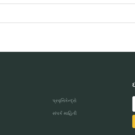
ઈ
પ્રવૃત્તિકેન્દ્રો
સંપર્ક માહિતી