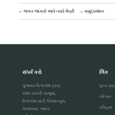
←
જગત જાકારો આપે ત્યારે મૈત્રી
→
સમુદ્રમંથન
સંપર્ક કરો
લિંક
ગુજરાત વિશ્વકોશ ટ્રસ્ટ
મુખ્ય પૃષ્ઠ
રમેશ પાર્કની બાજુમાં,
પરિચય
વિશ્વકોશ માર્ગ, ઉસ્માનપુરા,
ઇતિહાસ
અમદાવાદ. ભારત