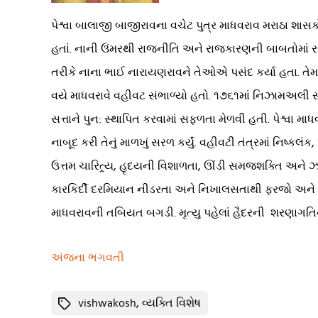
પેશ્વા બાલાજી બાજીરાવના વચેટ પુત્ર માધવરાવ મરાઠા શાસકો
હતાં. નાની ઉંમરથી રાજનીતિ અને રાજકારણની બાબતોમાં રસ લે
તરીકે નાના ભાઈ નારાયણરાવને તેઓએ પસંદ કર્યા હતા. તેમનાં
વયે માધવરાવે વહીવટ સંભાળ્યો હતો. ૧૭૬૧માં નિઝામઅલી સા
સત્તાને પુન: સ્થાપિત કરવામાં સફળતા મેળવી હતી. પેશ્વ
નાબૂદ કરી તેનું માળખું સરળ કર્યું. વહીવટી તંત્રમાં નિષ્કલ
ઉત્તમ ચારિત્ર્ય, હૃદયની વિશાળતા, ઊંડી સમજશક્તિ અને ઝડ
કારકિર્દી દરમિયાન નીડરતા અને નિખાલસતાથી ફરજો અને જવ
માધવરાવની તબિયત બગડી. મૃત્યુ પહેલાં હૈદરની શરણાગતિ
અંજના ભગવતી
Tags
vishwakosh
,
વ્યક્તિ વિશેષ