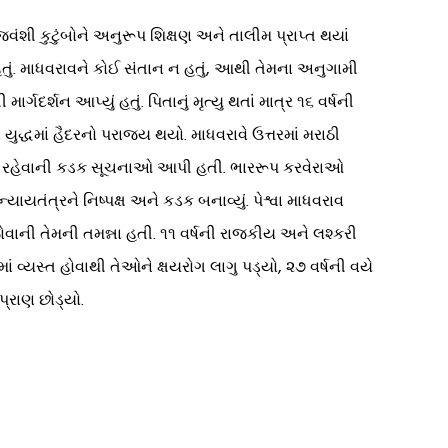
વંશી કુટુંબોને અનુરૂપ શિક્ષણ અને તાલીમ પ્રાપ્ત થયાં
 હતું. માધવરાવને કોઈ સંતાન ન હતું, આથી તેમના અનુગામી
્શન આપ્યું હતું. પિતાનું મૃત્યુ થતાં માત્ર ૧૬ વર્ષની
દ્ધમાં હૈદરનો પરાજય થયો. માધવરાવે ઉત્તરમાં મરાઠી
ી દૂર રહેવાની કડક સૂચનાઓ આપી હતી. ભારરૂપ કરવેરાઓ
્યાયતંત્રને નિષ્પક્ષ અને કડક બનાવ્યું. પેશ્વા માધવરાવ
ોવાની તેમની તમન્ના હતી. ૧૧ વર્ષની રાજકીય અને લશ્કરી
્યસ્ત હોવાથી તેઓને ક્ષયરોગ લાગુ પડ્યો, ૨૭ વર્ષની વયે
્રાણ છોડ્યો.