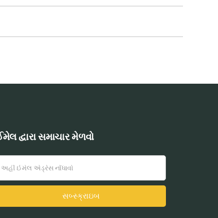
મેલ દ્વારા સમાચાર મેળવો