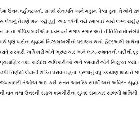
માં ઉત્તમ વહીવટકર્તા, સમર્થ સેનાપતિ અને મહાન પેશ્વા હતા. તેઓને રાજ
વાનું તેમણે શરૂ કર્યું હતું. આઠ વર્ષની વયે રમાબાઈ સાથે લગ્ન થયું
 માતા ગોપિકાબાઈએ માધવરાવને રાજકારભાર અને નીતિનિયમો સંબંધી માર્ગદર
થે પુણે પાસેના યુદ્ધમાં નિઝામઅલીનો પરાજય થયો. હૈદરઅલી સાથેના યુ
ા માધવરાવે સરકારી અધિકારીઓને ભ્રષ્ટાચાર અને લાંચ-રુશવતની બદીથ
ંક, પ્રામાણિક તથા કાર્યદક્ષ અધિકારીઓ અને કર્મચારીઓને નિયુક્ત કર્યા. ન
પી નિર્ણયો લેવાની શક્તિ ધરાવતા હતા. પ્રજાનું વધુ કલ્યાણ થાય તે જ
ાબદારી તેઓએ અદા કરી. સતત આંતરિક સંઘર્ષો અને અવિરત યુદ્ધોમાં વ
ની વાત તથા ઉત્તરની સફળ કામગીરીના સુખદ સમાચાર સાંભળી શાંતિથી પ