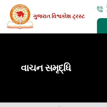
Skip
to
ગુજરાત વિશ્વકોશ ટ્રસ્ટ
the
content
વાચન સમૃદ્ધિ