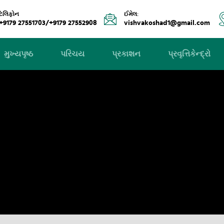
ટેલિફોન
ઈમેલ:
+9179 27551703/+9179 27552908
vishvakoshad1@gmail.com
મુખ્યપૃષ્ઠ
પરિચય
પ્રકાશન
પ્રવૃત્તિકેન્દ્રો