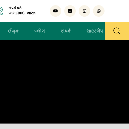
સંપર્ક કરો
અમદાવાદ. ભારત
ઈબુક
બ્લોગ
સંપર્ક
સાઇટમેપ