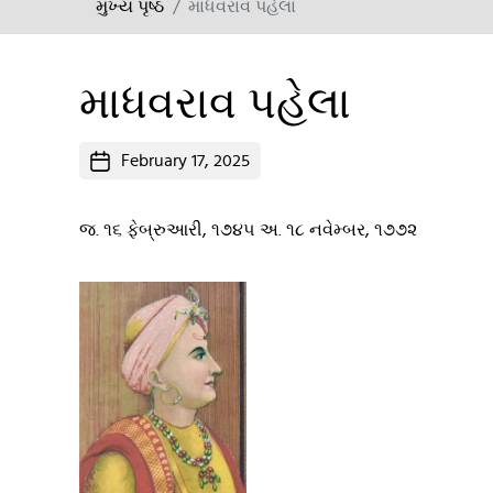
મુખ્ય પૃષ્ઠ
માધવરાવ પહેલા
માધવરાવ પહેલા
Post
February 17, 2025
date
જ. ૧૬ ફેબ્રુઆરી, ૧૭૪૫ અ. ૧૮ નવેમ્બર, ૧૭૭૨