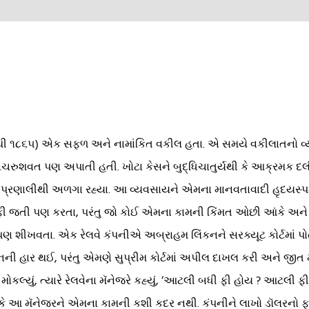
૮૦૯થી ૧૮૬૫) એક સફળ અને નામાંકિત વકીલ હતા. એ સમયે વકીલાતનો વ્
ાટે લાંચરુશવત પણ અપાતી હતી. ખોટા કેસને બુદ્ધિચાતુર્યથી કે આક્રમ
ન પ્રણાલીથી અળગા રહ્યા. આ વ્યવસાયને એમના માનવતાવાદી હૃદયસ્પર્
ફી જતી પણ કરતા, પરંતુ જો કોઈ એમના કામની કિંમત ઓછી આંકે અને 
ણ શીખવતા. એક રેલવે કંપનીએ અબ્રાહમ લિંકનને સરક્યૂટ કોર્ટમાં પ
નની હાર થઈ, પરંતુ એમણે સુપ્રીમ કોર્ટમાં અપીલ દાખલ કરી અને જીત મ
 મોકલ્યું, ત્યારે રેલવેના મૅનેજરે કહ્યું, ‘આટલી બધી ફી હોય ? આટ
 કે આ મૅનેજરને એમના કામની કશી કદર નથી. કંપનીને લાખો ડૉલરનો ફા