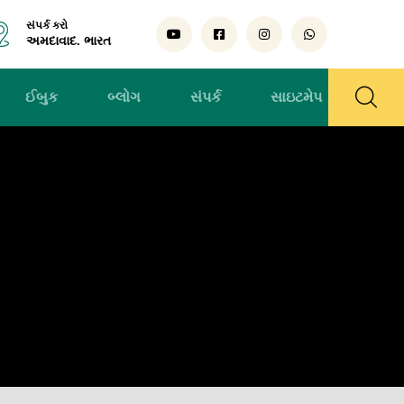
સંપર્ક કરો
અમદાવાદ. ભારત
ઈબુક
બ્લોગ
સંપર્ક
સાઇટમેપ