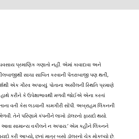
યવસાય પ્રમાણિક ગણાતો નહીં. એમાં કાવાદાવા અને
ક દલીલબાજીથી સાચા સાબિત કરવાની પેંતરાબાજી પણ થતી,
શથી એક ગૌરવ અપાવ્યું. પોતાના અસીલની સ્થિતિ પ્રમાણે
હાથે કરીને કે ઉપેક્ષાભાવથી મળવી જોઈએ એના કરતાં
ોતાના વતી કેસ લડવાની કામગીરી સોંપી. અબ્રાહમ લિંકનની
ેળવી. તેને પરિણામે કંપનીને લાખો ડૉલરનો ફાયદો થયો.
લી ફી આવા સામાન્ય વકીલને ન અપાય.’ એમ કહીને લિંકનને
યદો કરી આપ્યો, છતાં માત્ર બસો ડૉલરનો ચેક મોકલ્યો છે.