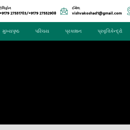
ટેલિફોન
ઈમેલ:
+9179 27551703/+9179 27552908
vishvakoshad1@gmail.com
મુખ્યપૃષ્ઠ
પરિચય
પ્રકાશન
પ્રવૃત્તિકેન્દ્રો