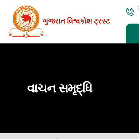
Skip
to
ગુજરાત વિશ્વકોશ ટ્રસ્ટ
the
content
વાચન સમૃદ્ધિ