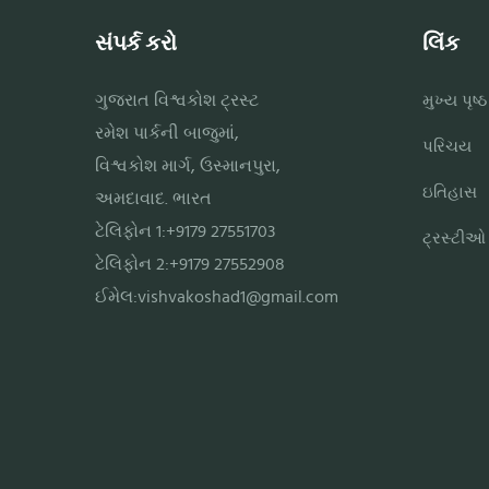
સંપર્ક કરો
લિંક
ગુજરાત વિશ્વકોશ ટ્રસ્ટ
મુખ્ય પૃષ્ઠ
રમેશ પાર્કની બાજુમાં,
પરિચય
વિશ્વકોશ માર્ગ, ઉસ્માનપુરા,
ઇતિહાસ
અમદાવાદ. ભારત
ટેલિફોન 1:+9179 27551703
ટ્રસ્ટીઓ
ટેલિફોન 2:+9179 27552908
ઈમેલ:
vishvakoshad1@gmail.com