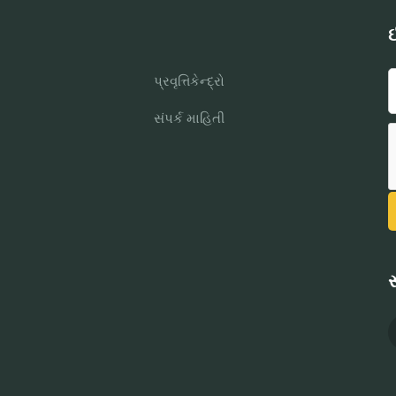
ઈ
પ્રવૃત્તિકેન્દ્રો
સંપર્ક માહિતી
સ