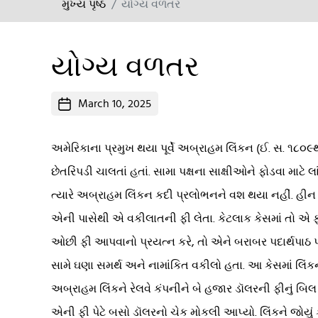
મુખ્ય પૃષ્ઠ
યોગ્ય વળતર
યોગ્ય વળતર
Post
March 10, 2025
date
અમેરિકાના પ્રમુખ થયા પૂર્વે અબ્રાહમ લિંકન (ઈ. સ. ૧
છેતરિંપડી ચાલતાં હતાં. સામા પક્ષના સાક્ષીઓને ફોડવા મ
ત્યારે અબ્રાહમ લિંકન કદી પ્રલોભનને વશ થયા નહીં. હી
એની પાસેથી એ વકીલાતની ફી લેતા. કેટલાક કેસમાં તો એ 
ઓછી ફી આપવાનો પ્રયત્ન કરે, તો એને બરાબર પદાર્થપાઠ પ
સામે ઘણા સમર્થ અને નામાંકિત વકીલો હતા. આ કેસમાં લિંક
અબ્રાહમ લિંકને રેલવે કંપનીને બે હજાર ડૉલરની ફીનું બિલ
એની ફી પેટે બસો ડૉલરનો ચેક મોકલી આપ્યો. લિંકને જોયું