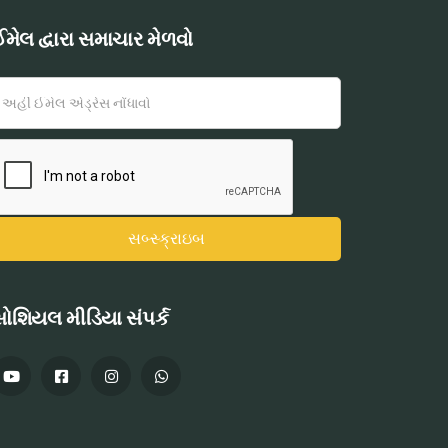
મેલ દ્વારા સમાચાર મેળવો
ોશિયલ મીડિયા સંપર્ક