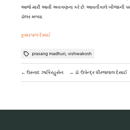
આજે મારી આવી અવગણના કરે છે. આવતીકાલે બીજાની પણ કરશ
ડૉલર મળ્યા.
કુમારપાળ દેસાઈ
Tags
prasang madhuri
,
vishwakosh
←
ઉસ્તાદ ઝાકિરહુસેન
→
ડૉ. ઉપેન્દ્ર ધીરજલાલ દેસાઈ