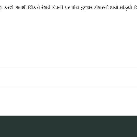
ે. આથી લિંકને રેલવે કંપની પર પાંચ હજાર ડૉલરનો દાવો માંડ્યો. લ