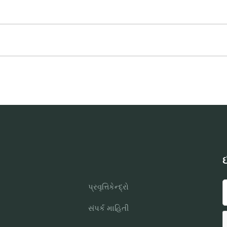
ઈ
પ્રવૃત્તિકેન્દ્રો
સંપર્ક માહિતી