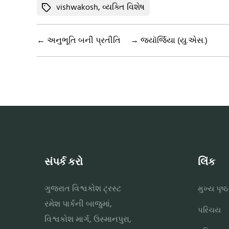
Tags
vishwakosh
,
વ્યક્તિ વિશેષ
←
અનુભૂતિ બની પ્રતીતિ
→
જ્યૉર્જિયા (યુ.એસ.)
સંપર્ક કરો
લિંક
ગુજરાત વિશ્વકોશ ટ્રસ્ટ
મુખ્ય પૃષ્ઠ
રમેશ પાર્કની બાજુમાં,
પરિચય
વિશ્વકોશ માર્ગ, ઉસ્માનપુરા,