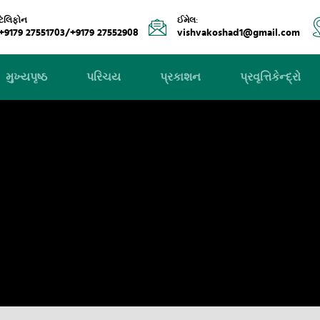
ટેલિફોન
ઈમેલ:
+9179 27551703/+9179 27552908
vishvakoshad1@gmail.com
મુખ્યપૃષ્ઠ
પરિચય
પ્રકાશન
પ્રવૃત્તિકેન્દ્રો