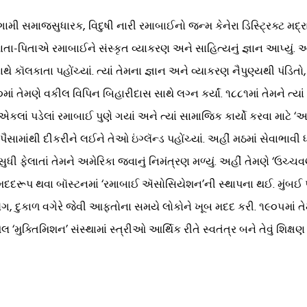
મી સમાજસુધારક, વિદુષી નારી રમાબાઈનો જન્મ કેનેરા ડિસ્ટ્રિક્ટ મદ્રાસ
. માતા-પિતાએ રમાબાઈને સંસ્કૃત વ્યાકરણ અને સાહિત્યનું જ્ઞાન આપ્યુ
કૉલકાતા પહોંચ્યાં. ત્યાં તેમના જ્ઞાન અને વ્યાકરણ નૈપુણ્યથી પંડિતો
૮૦માં તેમણે વકીલ વિપિન બિહારીદાસ સાથે લગ્ન કર્યાં. ૧૮૮૧માં તેમને
ાં પડેલાં રમાબાઈ પુણે ગયાં અને ત્યાં સામાજિક કાર્યો કરવા માટે ‘
મળેલા પૈસામાંથી દીકરીને લઈને તેઓ ઇંગ્લૅન્ડ પહોંચ્યાં. અહીં મઠમાં સેવા
કા સુધી ફેલાતાં તેમને અમેરિકા જવાનું નિમંત્રણ મળ્યું. અહીં તેમણે ‘ઉચ
ે મદદરૂપ થવા બૉસ્ટનમાં ‘રમાબાઈ ઍસોસિયેશન’ની સ્થાપના થઈ. મુંબઈ 
પ્લેગ, દુકાળ વગેરે જેવી આફતોના સમયે લોકોને ખૂબ મદદ કરી. ૧૯૦૫માં ત
 ‘મુક્તિમિશન’ સંસ્થામાં સ્ત્રીઓ આર્થિક રીતે સ્વતંત્ર બને તેવું શિક્ષ