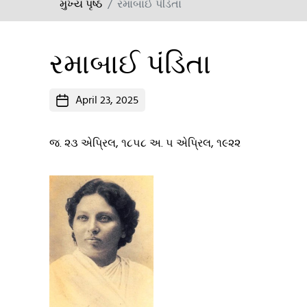
મુખ્ય પૃષ્ઠ
રમાબાઈ પંડિતા
રમાબાઈ પંડિતા
Post
April 23, 2025
date
જ. ૨૩ એપ્રિલ, ૧૮૫૮ અ. ૫ એપ્રિલ, ૧૯૨૨