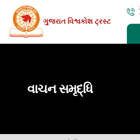
Skip
to
ગુજરાત વિશ્વકોશ ટ્રસ્ટ
the
content
વાચન સમૃદ્ધિ