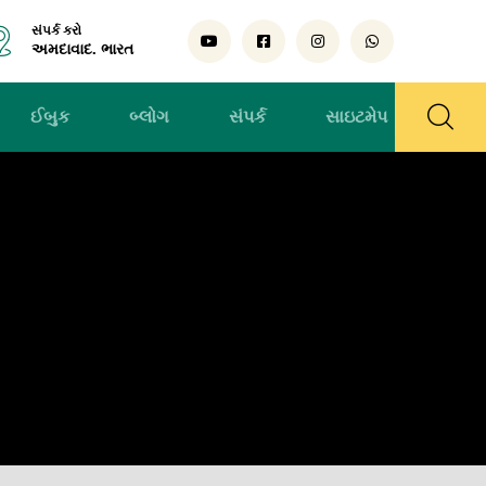
સંપર્ક કરો
અમદાવાદ. ભારત
ઈબુક
બ્લોગ
સંપર્ક
સાઇટમેપ