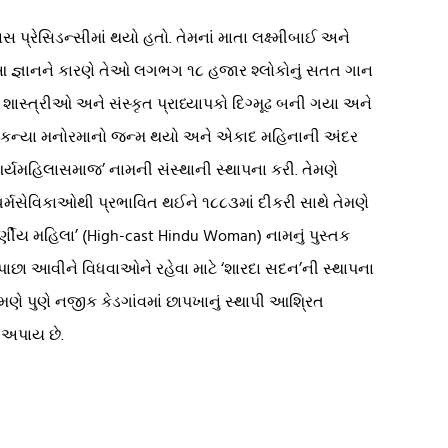
 પ્રેસિડન્સીમાં થયો હતો. તેમનાં માતા લક્ષ્મીબાઈ અને
ં. આ જ્ઞાનને કારણે તેઓ લગભગ ૧૮ હજાર શ્લોકોનું સતત ગાન
, શાસ્ત્રીઓ અને સંસ્કૃત પ્રાધ્યાપકો દિગ્મૂઢ બની ગયા અને
 ત્યાં કન્યા મનોરમાનો જન્મ થયો અને એકાદ મહિનાની અંદર
આર્યમહિલાસમાજ’ નામની સંસ્થાની સ્થાપના કરી. તેમણે
ભાવી ધર્મસેવિકાઓથી પ્રભાવિત થઈને ૧૮૮૩માં દીકરી સાથે તેમણે
્ચવર્ણીય મહિલા’ (High-cast Hindu Woman) નામનું પુસ્તક
પાછા આવીને વિધવાઓને રહેવા માટે ‘શારદા સદન’ની સ્થાપના
ેમણે પુણે નજીક કેડગાંવમાં છાપખાનું સ્થાપી આશ્રિત
ણ અપાય છે.