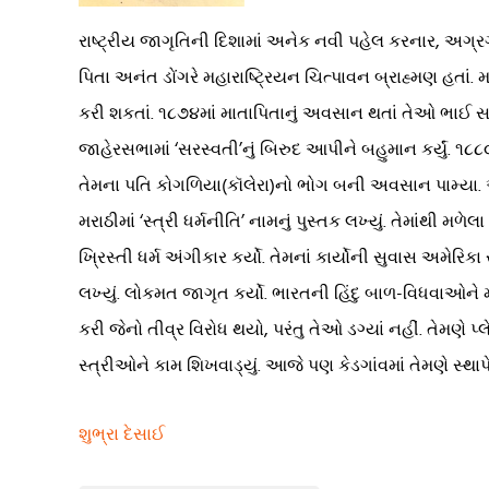
રાષ્ટ્રીય જાગૃતિની દિશામાં અનેક નવી પહેલ કરનાર, અગ્રગા
પિતા અનંત ડોંગરે મહારાષ્ટ્રિયન ચિત્પાવન બ્રાહ્મણ હતાં
કરી શકતાં. ૧૮૭૪માં માતાપિતાનું અવસાન થતાં તેઓ ભાઈ સાથે 
જાહેરસભામાં ‘સરસ્વતી’નું બિરુદ આપીને બહુમાન કર્યું. ૧૮
તેમના પતિ કોગળિયા(કૉલેરા)નો ભોગ બની અવસાન પામ્યા. એકલ
મરાઠીમાં ‘સ્ત્રી ધર્મનીતિ’ નામનું પુસ્તક લખ્યું. તેમાંથી 
ખ્રિસ્તી ધર્મ અંગીકાર કર્યો. તેમનાં કાર્યોની સુવાસ અમેરિ
લખ્યું. લોકમત જાગૃત કર્યો. ભારતની હિંદુ બાળ-વિધવાઓન
કરી જેનો તીવ્ર વિરોધ થયો, પરંતુ તેઓ ડગ્યાં નહીં. તેમણે 
સ્ત્રીઓને કામ શિખવાડ્યું. આજે પણ કેડગાંવમાં તેમણે સ્થાપેલ
શુભ્રા દેસાઈ