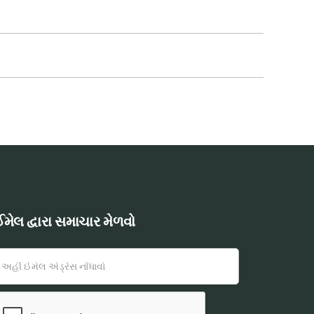
મેલ દ્વારા સમાચાર મેળવો