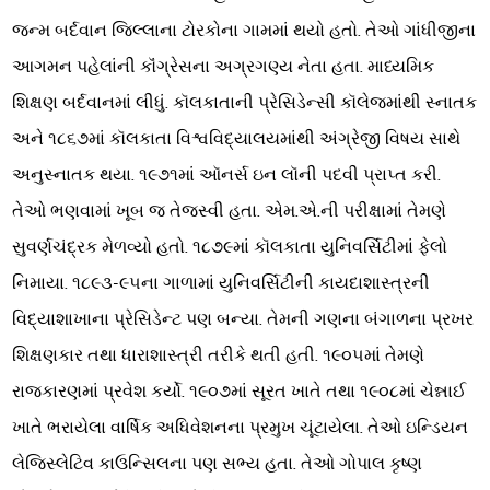
જન્મ બર્દવાન જિલ્લાના ટોરકોના ગામમાં થયો હતો. તેઓ ગાંધીજીના
આગમન પહેલાંની કૉંગ્રેસના અગ્રગણ્ય નેતા હતા. માધ્યમિક
શિક્ષણ બર્દવાનમાં લીધું. કૉલકાતાની પ્રેસિડેન્સી કૉલેજમાંથી સ્નાતક
અને ૧૮૬૭માં કૉલકાતા વિશ્વવિદ્યાલયમાંથી અંગ્રેજી વિષય સાથે
અનુસ્નાતક થયા. ૧૯૭૧માં ઑનર્સ ઇન લૉની પદવી પ્રાપ્ત કરી.
તેઓ ભણવામાં ખૂબ જ તેજસ્વી હતા. એમ.એ.ની પરીક્ષામાં તેમણે
સુવર્ણચંદ્રક મેળવ્યો હતો. ૧૮૭૯માં કૉલકાતા યુનિવર્સિટીમાં ફેલો
નિમાયા. ૧૮૯૩-૯૫ના ગાળામાં યુનિવર્સિટીની કાયદાશાસ્ત્રની
વિદ્યાશાખાના પ્રેસિડેન્ટ પણ બન્યા. તેમની ગણના બંગાળના પ્રખર
શિક્ષણકાર તથા ધારાશાસ્ત્રી તરીકે થતી હતી. ૧૯૦૫માં તેમણે
રાજકારણમાં પ્રવેશ કર્યો. ૧૯૦૭માં સૂરત ખાતે તથા ૧૯૦૮માં ચેન્નાઈ
ખાતે ભરાયેલા વાર્ષિક અધિવેશનના પ્રમુખ ચૂંટાયેલા. તેઓ ઇન્ડિયન
લેજિસ્લેટિવ કાઉન્સિલના પણ સભ્ય હતા. તેઓ ગોપાલ કૃષ્ણ