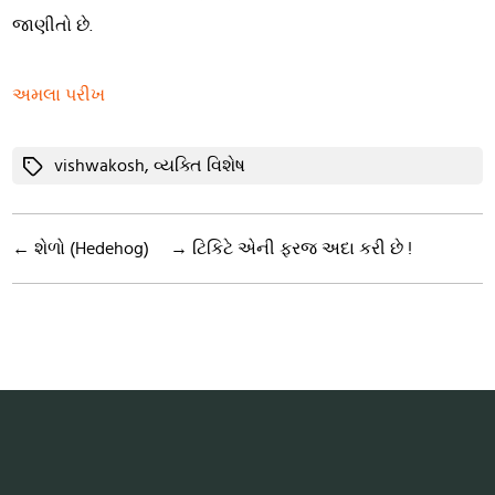
જાણીતો છે.
અમલા પરીખ
Tags
vishwakosh
,
વ્યક્તિ વિશેષ
←
શેળો (Hedehog)
→
ટિકિટે એની ફરજ અદા કરી છે !