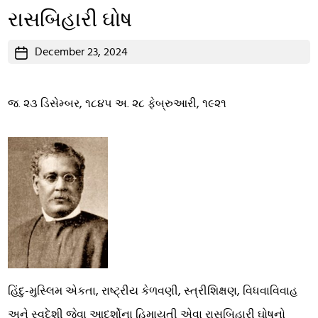
રાસબિહારી ઘોષ
Post
December 23, 2024
date
જ. ૨૩ ડિસેમ્બર, ૧૮૪૫ અ. ૨૮ ફેબ્રુઆરી, ૧૯૨૧
હિંદુ-મુસ્લિમ એકતા, રાષ્ટ્રીય કેળવણી, સ્ત્રીશિક્ષણ, વિધવાવિવાહ
અને સ્વદેશી જેવા આદર્શોના હિમાયતી એવા રાસબિહારી ઘોષનો