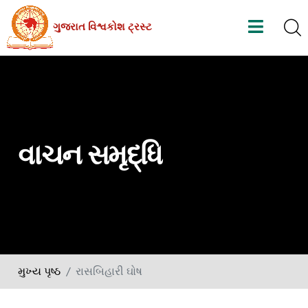
Skip
ગુજરાત વિશ્વકોશ ટ્રસ્ટ
to
the
content
વાચન સમૃદ્ધિ
મુખ્ય પૃષ્ઠ
રાસબિહારી ઘોષ