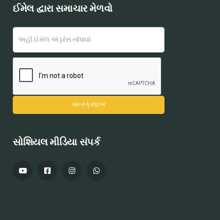
ઈમેલ દ્વારા સમાચાર મેળવો
સોશિયલ મીડિયા સંપર્ક