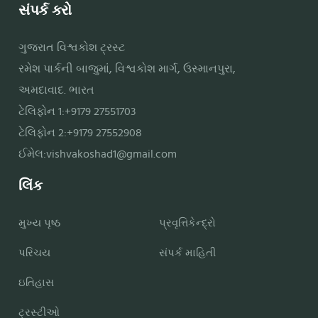
સંપર્ક કરો
ગુજરાત વિશ્વકોશ ટ્રસ્ટ
રમેશ પાર્કની બાજુમાં, વિશ્વકોશ માર્ગ, ઉસ્માનપુરા,
અમદાવાદ. ભારત
ટેલિફોન 1:+9179 27551703
ટેલિફોન 2:+9179 27552908
ઈમેલ:
vishvakoshad1@gmail.com
લિંક
મુખ્ય પૃષ્ઠ
પ્રવૃત્તિકેન્દ્રો
પરિચય
સંપર્ક માહિતી
ઇતિહાસ
ટ્રસ્ટીઓ