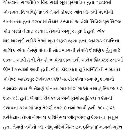
ગોખલેના રાજનૈતિક વિચારોથી ખૂબ પ્રભાવિત હતા. ૧૮૮૪માં
કૉલકાતા વિશ્વવિદ્યાલયે તેમને ડૉક્ટર ઑવ્ લૉઝની પદવીથી
સન્માન્યા હતા. ૧૯૦૮માં તૈયાર કરવામાં આવેલો સિવિલ પ્રોસિજર
કોડ ખરડો તૈયાર કરવામાં તેમનો અમૂલ્ય ફાળો હતો. એક
ધારાશાસ્ત્રી તરીકે તેઓ ખૂબ સફળ રહ્યા હતા. અઢળક સંપત્તિના
માલિક એવા તેમણે પોતાની મોટા ભાગની સંપત્તિ શૈક્ષણિક હેતુ માટે
દાનમાં આપી હતી. તેમણે આપેલા દાનમાંથી અનેક શિક્ષણસંસ્થાઓ
ઊભી કરવામાં આવી હતી, જેમાં કૉલકાતા યુનિવર્સિટીની સાયન્સ
કૉલેજ, જાદવપુર ટૅકનિકલ કૉલેજ, ટોરકોના જગબંધુ શાળાનો
સમાવેશ થાય છે. તેમણે પોતાના ગામમાં શાળાઓ તથા હૉસ્પિટલ પણ
શરૂ કરી હતી. બૅંગાલ કેમિકલ્સ અને ફાર્માસ્યૂટિકલ વર્કસની
સ્થાપના કરવામાં પણ તેમણે રકમ દાનમાં આપી હતી. ૧૯૦૬-૨૧
દરમિયાન તેઓ નૅશનલ કાઉન્સિલ ઑવ્ એજ્યુકેશનના પ્રમુખ
હતા. તેમણે લખેલો ‘લૉ ઑવ્ મૉર્ટ્ગેજિઝ ઇન ઇન્ડિયા’ નામનો ગ્રંથ