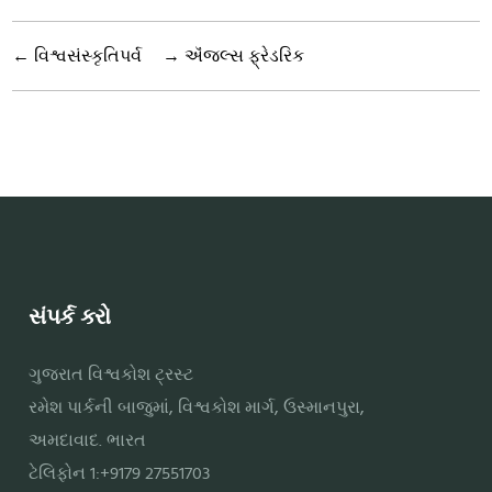
←
વિશ્વસંસ્કૃતિપર્વ
→
ઍંજલ્સ ફ્રેડરિક
સંપર્ક કરો
ગુજરાત વિશ્વકોશ ટ્રસ્ટ
રમેશ પાર્કની બાજુમાં, વિશ્વકોશ માર્ગ, ઉસ્માનપુરા,
અમદાવાદ. ભારત
ટેલિફોન 1:+9179 27551703