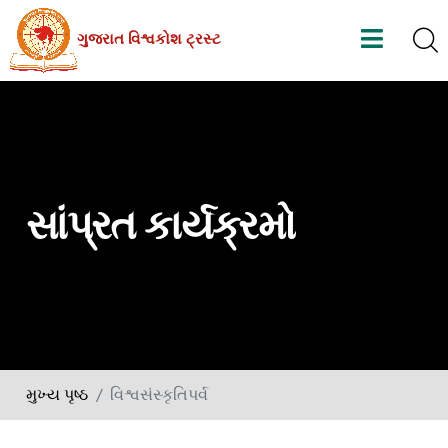
Skip
ગુજરાત વિશ્વકોશ ટ્રસ્ટ
to
the
content
સાંપ્રત કાર્યક્રમો
મુખ્ય પૃષ્ઠ
વિશ્વસંસ્કૃતિપર્વ