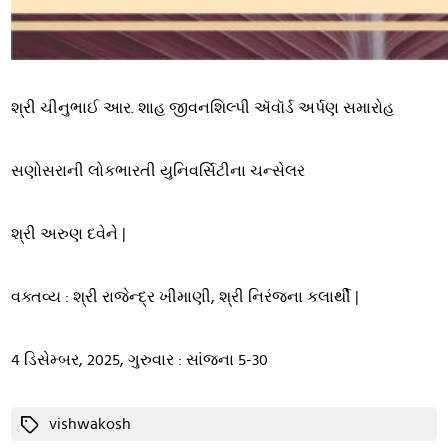
શ્રી ચીનુભાઈ આર. શાહ જીવનશિલ્પી ઍવૉર્ડ અર્પણ સમારોહ
સણોસરાની લોકભારતી યુનિવર્સિટીના ચન્સેલર
શ્રી અરુણ દવેને |
વક્તવ્ય : શ્રી રાજેન્દ્ર ખીમાણી, શ્રી નિરંજના કલાર્થી |
4 ડિસેમ્બર, 2025, ગુરુવાર : સાંજના 5-30
Tags
vishwakosh