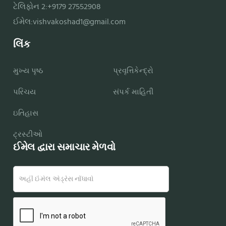
ટેલિફોન 2:+9179 27552908
ઈમેલ:
vishvakoshad1@gmail.com
લિંક
મુખ્ય પૃષ્ઠ
પ્રવૃત્તિકેન્દ્રો
પરિચય
સંપર્ક માહિતી
ઇતિહાસ
ટ્રસ્ટીઓ
ઈમેલ દ્વારા સમાચાર મેળવો