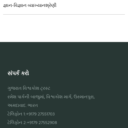
જ્ઞાન-વિજ્ઞાન વ્યાખ્યાનશ્રેણી
સંપર્ક કરો
ગુજરાત વિશ્વકોશ ટ્રસ્ટ
રમેશ પાર્કની બાજુમાં, વિશ્વકોશ માર્ગ, ઉસ્માનપુરા,
અમદાવાદ. ભારત
ટેલિફોન 1:+9179 27551703
ટેલિફોન 2:+9179 27552908