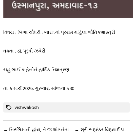
વિષય : બિભા ચૌધરી : ભારતનાં પ્રથમ મહિલા ભૌતિકશાસ્ત્રી
વક્તા : ડૉ. પૂરવી ઝવેરી
સહુ ભાઈ-બહેનોને હાર્દિક નિમંત્રણ
તા. 5 માર્ચ 2026, ગુરુવાર, સાંજના 5.30
Tags
vishwakosh
←
નિરભિમાની હોય, તે જ લોકનેતા
→
શ્રી ભદ્રંકર વિદ્યાદીપ