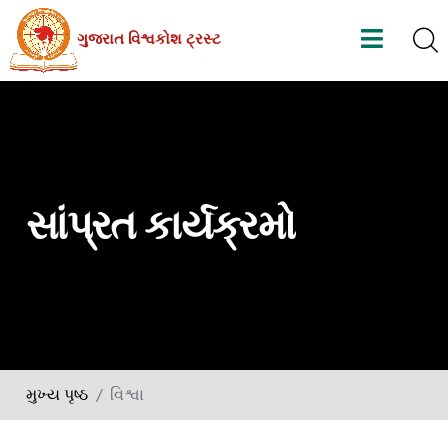
Skip
ગુજરાત વિશ્વકોશ ટ્રસ્ટ
to
the
content
સાંપ્રત કાર્યક્રમો
મુખ્ય પૃષ્ઠ
વિશ્વા