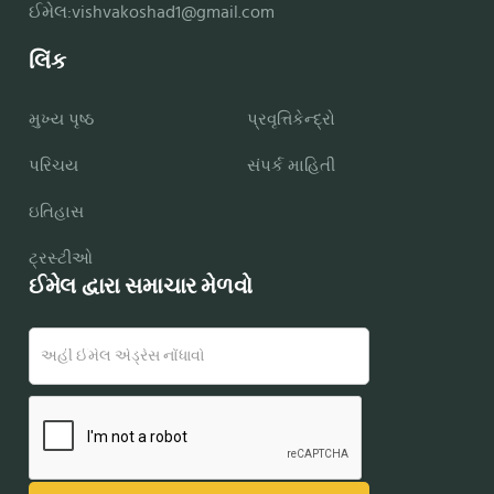
ઈમેલ:
vishvakoshad1@gmail.com
લિંક
મુખ્ય પૃષ્ઠ
પ્રવૃત્તિકેન્દ્રો
પરિચય
સંપર્ક માહિતી
ઇતિહાસ
ટ્રસ્ટીઓ
ઈમેલ દ્વારા સમાચાર મેળવો