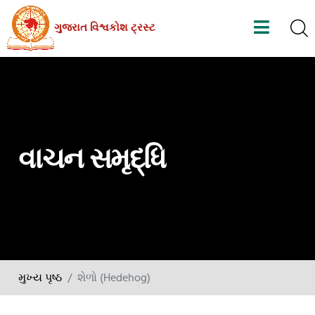
Skip
ગુજરાત વિશ્વકોશ ટ્રસ્ટ
to
the
content
વાચન સમૃદ્ધિ
મુખ્ય પૃષ્ઠ
શેળો (Hedehog)