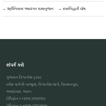
←
શ્રીનિવાસ આયંગર રામાનુજન
→
રાસબિહારી ઘોષ
સંપર્ક કરો
ગુજરાત વિશ્વકોશ ટ્રસ્ટ
રમેશ પાર્કની બાજુમાં, વિશ્વકોશ માર્ગ, ઉસ્માનપુરા,
અમદાવાદ. ભારત
ટેલિફોન 1:+9179 27551703
ટેલિફોન 2:+9179 27552908