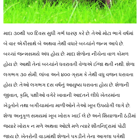
માદા ૩૦થી ૫૦ દિવસ સુધી ગર્ભ ધારણ કરે છે. તેઓ મોટા ભાગે વર્ષમાં
બે વાર એકીસાથે બે અથવા તેથી વધારે બચ્ચાંને જન્મ આપે છે.
બચ્ચાં જન્મસમયે અંધ હોય છે. માદા શેળોના નીચેના વાળ કોમળ
હોય છે. આથી તેનાં બચ્ચાંને ધવરાવતી વેળાએ ઈજા થતી નથી. શેળા
લગભગ ૩૦ સેમી. લાંબા અને ૪૦૦ ગ્રામ કે તેથી વધુ વજન ધરાવતા
હોય છે. તેઓ લગભગ દસ વર્ષનું આયુષ્ય ધરાવતા હોય છે. શેળાની
જીવાત, કૃમિ, પક્ષીઓ વગેરે ખાવાની આદતને લીધે ખેતરમાંના
ખેડૂતોને તથા બગીચામાંના માળીઓને તેઓ ખૂબ ઉપયોગી લાગે છે.
શેળા અનુકૂળ સમયમાં ખૂબ ખોરાક ખાઈ લે છે અને શિયાળાની ઠંડીમાં
જ્યારે ખોરાક ન મળે અથવા ઓછો મળે ત્યારે શીતનિદ્રામાં પોઢી
જાય છે. ખેતરોની વાડમાંથી શેળાને પકડીને તેના આગલા પગેથી