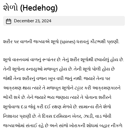
શેળો (Hedehog)
Post
December 23, 2024
date
શરીર પર વાળની જગ્યાએ શૂળો (spines) ધરાવતું કીટભક્ષી પ્રાણી.
શૂળો વાસ્તવમાં વાળનું રૂપાંતર છે. તેનું શરીર શૂળોથી છવાયેલું હોય છે.
તેની શૂળોના સ્નાયુઓ મજબૂત હોય છે. તેની શૂળો પોલી હોય છે
જેથી તેના શરીરનું વજન ખૂબ વધી જતું નથી. જ્યારે તેના પર
આક્રમણ થાય ત્યારે તે મજબૂત શૂળોને ટટ્ટાર કરી આક્રમણકારને
ભોંકી શકે છે. તેને જ્યારે ભય જણાય ત્યારે તે પોતાના શરીરને
શૂળોવાળા દડા જેવું કરી દઈ રક્ષણ મેળવે છે. સામાન્ય રીતે શેળો
નિશાચર પ્રાણી છે. તે દિવસ દરમિયાન ખેતર, ઝાડી, વાડ જેવી
જગ્યાઓમાં સંતાઈ રહે છે અને સાંજે ખોરાકની શોધમાં બહાર નીકળે