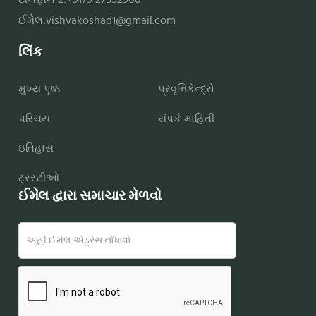
ઈમેલ:
vishvakoshad1@gmail.com
લિંક
મુખ્ય પૃષ્ઠ
પ્રવૃત્તિકેન્દ્રો
પરિચય
સંપર્ક માહિતી
ઇતિહાસ
ટ્રસ્ટીઓ
ઈમેલ દ્વારા સમાચાર મેળવો