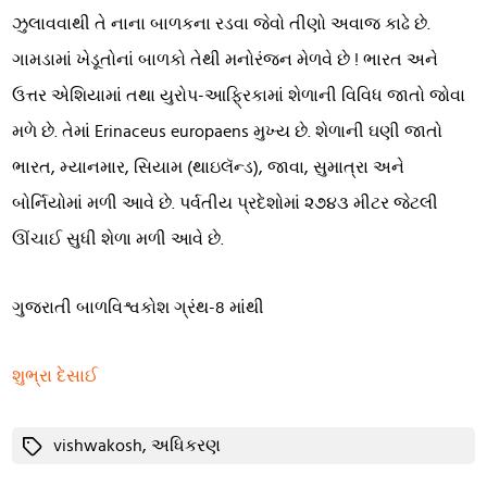
ઝુલાવવાથી તે નાના બાળકના રડવા જેવો તીણો અવાજ કાઢે છે.
ગામડામાં ખેડૂતોનાં બાળકો તેથી મનોરંજન મેળવે છે ! ભારત અને
ઉત્તર એશિયામાં તથા યુરોપ-આફ્રિકામાં શેળાની વિવિધ જાતો જોવા
મળે છે. તેમાં Erinaceus europaens મુખ્ય છે. શેળાની ઘણી જાતો
ભારત, મ્યાનમાર, સિયામ (થાઇલૅન્ડ), જાવા, સુમાત્રા અને
બોર્નિયોમાં મળી આવે છે. પર્વતીય પ્રદેશોમાં ૨૭૪૩ મીટર જેટલી
ઊંચાઈ સુધી શેળા મળી આવે છે.
ગુજરાતી બાળવિશ્વકોશ ગ્રંથ-8 માંથી
શુભ્રા દેસાઈ
Tags
vishwakosh
,
અધિકરણ