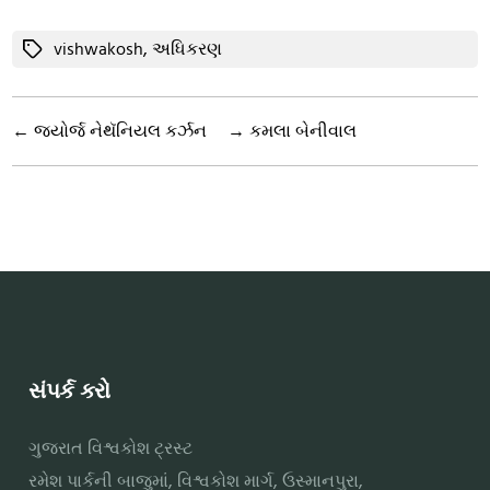
Tags
vishwakosh
,
અધિકરણ
←
જ્યોર્જ નેથૅનિયલ કર્ઝન
→
કમલા બેનીવાલ
સંપર્ક કરો
ગુજરાત વિશ્વકોશ ટ્રસ્ટ
રમેશ પાર્કની બાજુમાં, વિશ્વકોશ માર્ગ, ઉસ્માનપુરા,