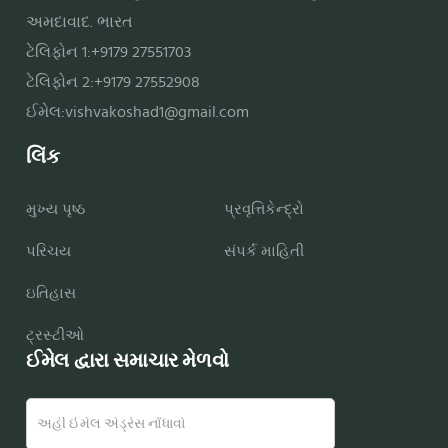
અમદાવાદ. ભારત
ટેલિફોન 1:+9179 27551703
ટેલિફોન 2:+9179 27552908
ઈમેલ:
vishvakoshad1@gmail.com
લિંક
મુખ્ય પૃષ્ઠ
પ્રવૃત્તિકેન્દ્રો
પરિચય
સંપર્ક માહિતી
ઇતિહાસ
ટ્રસ્ટીઓ
ઈમેલ દ્વારા સમાચાર મેળવો