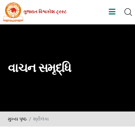
Skip
ગુજરાત વિશ્વકોશ ટ્રસ્ટ
to
the
content
વાચન સમૃદ્ધિ
મુખ્ય પૃષ્ઠ
શ્રીલંકા