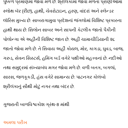
પુષ્કળ પ્રમાણમાં જોવા મળે છે. શ્રીલંકામાં જોવા મળતાં પ્રાણીઓમાં
સ્લોથ બૅર (રીંછ), હાથી, ચેવરોટાઇન, હરણ, વાંદરાં અને સ્લેન્ડર
લૉરિસ મુખ્ય છે. સાબરાગામુવા પ્રદેશનાં જંગલોમાં વિશિષ્ટ પ્રકારના
હાથી થાય છે. સિલોન સાબર અને સાપની કેટલીક જાતો પૈકીની
પોલોન્ગા એ અહીંની વિશિષ્ટ જાત છે. અહીં ચામાચીડિયાની ૨૮
જાતો જોવા મળે છે. તે સિવાય અહીં કોયલ, મોર, કાગડા, ઘુવડ, બાજ,
ગરુડ, સેવન સિસ્ટર્સ, હમિંગ બર્ડ વગેરે પક્ષીઓ મહત્ત્વનાં છે. નદીઓ
તથા સમુદ્રમાં સંખ્યાબંધ મગર જોવા મળે છે. વળી બતક, બગલાં,
સારસ, જળકૂકડી, હંસ વગેરે સામાન્ય છે. પાટનગર કોલંબો
શ્રીલંકાનું સૌથી મોટું નગર તથા બંદર છે.
ગુજરાતી બાળવિશ્વકોશ ગ્રંથ-8 માંથી
અમલા પરીખ