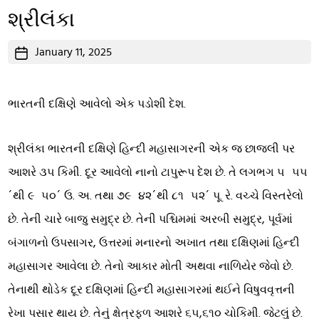
શ્રીલંકા
Post
January 11, 2025
date
ભારતની દક્ષિણે આવેલો એક પડોશી દેશ.
શ્રીલંકા ભારતની દક્ષિણે હિન્દી મહાસાગરની એક જ છાજલી પર
આશરે ૩૫ કિમી. દૂર આવેલો નાનો ટાપુરૂપ દેશ છે. તે લગભગ ૫
૫૫
´થી ૯
૫૦´ ઉ. અ. તથા ૭૯
૪૨´થી ૮૧
૫૨´ પૂ. રે. વચ્ચે વિસ્તરેલો
છે. તેની ચારે બાજુ સમુદ્ર છે. તેની પશ્ચિમમાં અરબી સમુદ્ર, પૂર્વમાં
બંગાળનો ઉપસાગર, ઉત્તરમાં મનારનો અખાત તથા દક્ષિણમાં હિન્દી
મહાસાગર આવેલા છે. તેનો આકાર મોતી અથવા નાળિયેર જેવો છે.
તેનાથી થોડેક દૂર દક્ષિણમાં હિન્દી મહાસાગરમાં થઈને વિષુવવૃત્તની
રેખા પસાર થાય છે. તેનું ક્ષેત્રફળ આશરે ૬૫,૬૧૦ ચોકિમી. જેટલું છે.