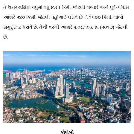
તે ઉત્તર-દક્ષિણ વધુમાં વધુ ૪૩૫ કિમી. જેટલી લંબાઈ અને પૂર્વ-પશ્ચિમ
આશરે ૨૪૦ કિમી. જેટલી પહોળાઈ ધરાવે છે. તે ૧૫૦૦ કિમી. લાંબો
સમુદ્રતટ ધરાવે છે. તેની વસ્તી આશરે ૨,૦૮,૧૦,૮૧૬ (૨૦૧૭) જેટલી
છે.
કોલંબો