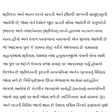
શ્રીલંકા અને ભારત વચ્ચે સાંકડી અને છીછરી પાલ્કની સામુદ્રધુની
આવેલી છે, જેમાં બંને દેશોને જુદા પાડતી સીમા આવેલી છે. ધનુષ્કોડી
(ભારત) અને તલાઈમનાર (શ્રીલંકા) વચ્ચે હારબંધ ખડકાળ નાના
નાના દ્વીપો અને રેતાળ પરવાળાના ખરાબાની એક શૃંખલા આવેલી છે
જે ‘આદમના પુલ’ કે ‘રામના સેતુ’ તરીકે ઓળખાય છે. રામાયણ
મહાગ્રંથમાં શ્રીરામ, લક્ષ્મણ તથા હનુમાનજીએ તેમની સેના સાથે
આ પુલ પર થઈને લંકાના રાજા રાવણ પર આક્રમણ કર્યું હોવાનો
ઉલ્લેખ છે. શ્રીલંકાની કુદરતી વનસ્પતિમાં અનેક પ્રકારનું વૈવિધ્ય
જોવા મળે છે. ગિરિપ્રદેશના ઊંચા ભેજવાળા ભાગોમાં સદાહરિત
જંગલો આવેલાં છે. કેટલીક જગ્યાએ પરરોહી (orchid) વનસ્પતિની
જાતો પણ વૃક્ષો પર થતી જોવા મળે છે. નદીકિનારા પાસે વાંસનાં ઝુંડ
અને તાડની વિવિધ જાતો થાય છે. દેશના પશ્ચિમ કિનારે ફણસનાં વૃક્ષો