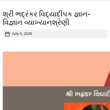
શ્રી ભદ્રંકર વિદ્યાદીપક જ્ઞાન-
વિજ્ઞાન વ્યાખ્યાનશ્રેણી
Post
July 4, 2026
date