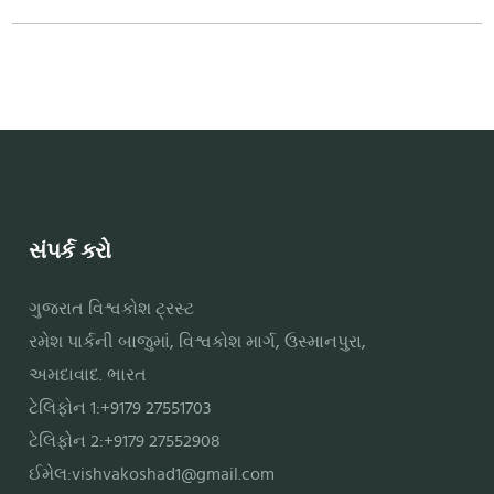
સંપર્ક કરો
ગુજરાત વિશ્વકોશ ટ્રસ્ટ
રમેશ પાર્કની બાજુમાં, વિશ્વકોશ માર્ગ, ઉસ્માનપુરા,
અમદાવાદ. ભારત
ટેલિફોન 1:+9179 27551703
ટેલિફોન 2:+9179 27552908
ઈમેલ:
vishvakoshad1@gmail.com