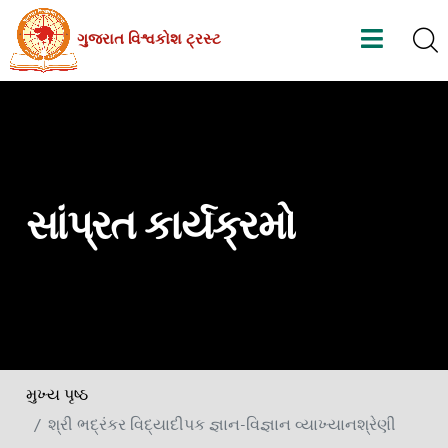
Skip
ગુજરાત વિશ્વકોશ ટ્રસ્ટ
to
the
content
સાંપ્રત કાર્યક્રમો
મુખ્ય પૃષ્ઠ
શ્રી ભદ્રંકર વિદ્યાદીપક જ્ઞાન-વિજ્ઞાન વ્યાખ્યાનશ્રેણી