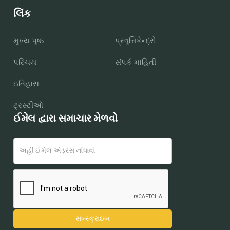
લિંક
મુખ્ય પૃષ્ઠ
પ્રવૃત્તિકેન્દ્રો
પરિચય
સંપર્ક માહિતી
ઇતિહાસ
ટ્રસ્ટીઓ
ઈમેલ દ્વારા સમાચાર મેળવો