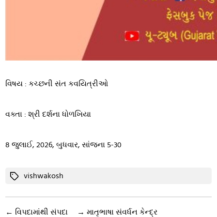
વિષય : કચ્છની સંત કવયિત્રીઓ
વક્તા : શ્રી દર્શના ધોળખિયા
8 જુલાઈ, 2026, બુધવાર, સાંજના 5-30
Tags
vishwakosh
←
વિપદામાંથી સંપદા
→
માતૃભાષા સંવર્ધન કેન્દ્ર