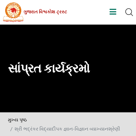
Skip
ગુજરાત વિશ્વકોશ ટ્રસ્ટ
to
the
content
સાંપ્રત કાર્યક્રમો
મુખ્ય પૃષ્ઠ
શ્રી ભદ્રંકર વિદ્યાદીપક જ્ઞાન-વિજ્ઞાન વ્યાખ્યાનશ્રેણી