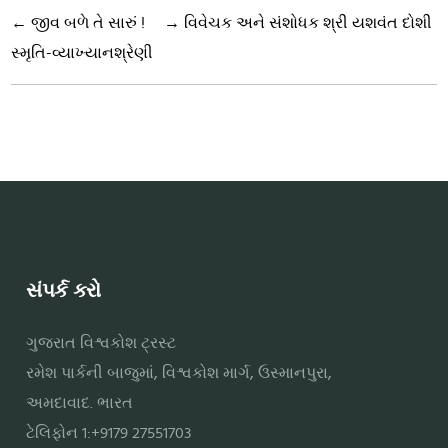
←
જીવ બળે તે સારું !
→
વિવેચક અને સંશોધક શ્રી યશવંત દોશી
સ્મૃતિ-વ્યાખ્યાનશ્રેણી
સંપર્ક કરો
ગુજરાત વિશ્વકોશ ટ્રસ્ટ
રમેશ પાર્કની બાજુમાં, વિશ્વકોશ માર્ગ, ઉસ્માનપુરા,
અમદાવાદ. ભારત
ટેલિફોન 1:+9179 27551703