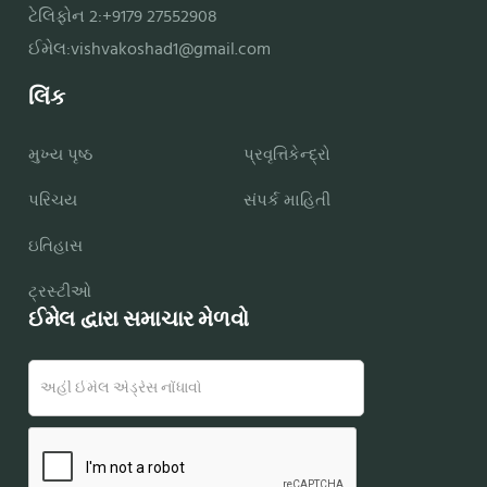
ટેલિફોન 2:+9179 27552908
ઈમેલ:
vishvakoshad1@gmail.com
લિંક
મુખ્ય પૃષ્ઠ
પ્રવૃત્તિકેન્દ્રો
પરિચય
સંપર્ક માહિતી
ઇતિહાસ
ટ્રસ્ટીઓ
ઈમેલ દ્વારા સમાચાર મેળવો