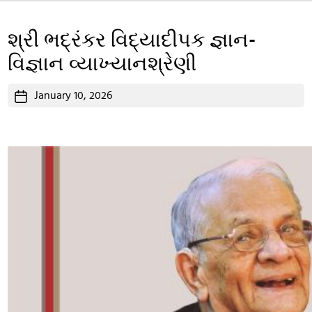
શ્રી ભદ્રંકર વિદ્યાદીપક જ્ઞાન-
વિજ્ઞાન વ્યાખ્યાનશ્રેણી
Post
January 10, 2026
date