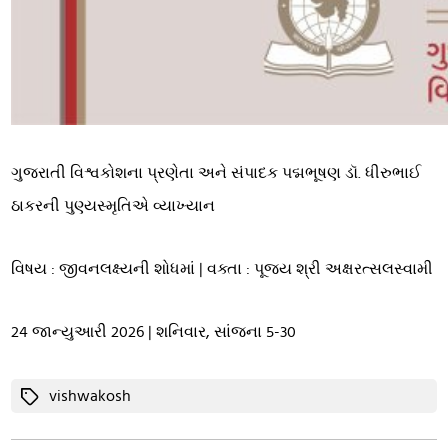
ગુજરાતી વિશ્વકોશના પ્રણેતા અને સંપાદક પદ્મભૂષણ ડૉ. ધીરુભાઈ
ઠાકરની પુણ્યસ્મૃતિએ વ્યાખ્યાન
વિષય : જીવનલક્ષ્યની શોધમાં | વક્તા : પૂજ્ય શ્રી અક્ષરત્સલસ્વામી
24 જાન્યુઆરી 2026 | શનિવાર, સાંજના 5-30
Tags
vishwakosh