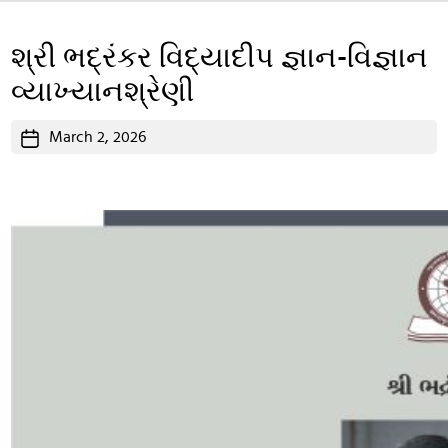
શ્રી ભદ્રંકર વિદ્યાદીપ જ્ઞાન-વિજ્ઞાન
વ્યાખ્યાનશ્રેણી
Post
March 2, 2026
date