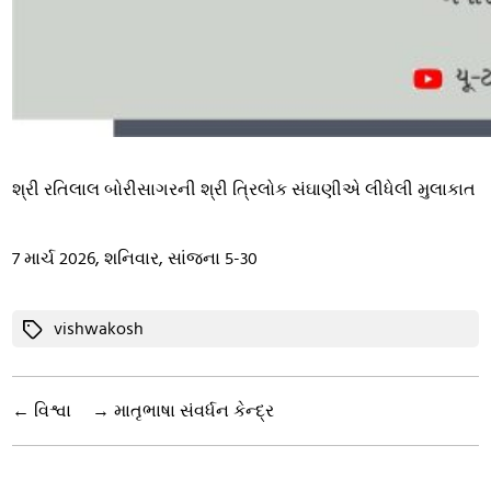
શ્રી રતિલાલ બોરીસાગરની શ્રી ત્રિલોક સંઘાણીએ લીધેલી મુલાકાત
7 માર્ચ 2026, શનિવાર, સાંજના 5-30
Tags
vishwakosh
←
વિશ્વા
→
માતૃભાષા સંવર્ધન કેન્દ્ર