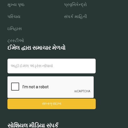
મુખ્ય પૃષ્ઠ
પ્રવૃત્તિકેન્દ્રો
પરિચય
સંપર્ક માહિતી
ઇતિહાસ
ટ્રસ્ટીઓ
ઈમેલ દ્વારા સમાચાર મેળવો
સોશિયલ મીડિયા સંપર્ક