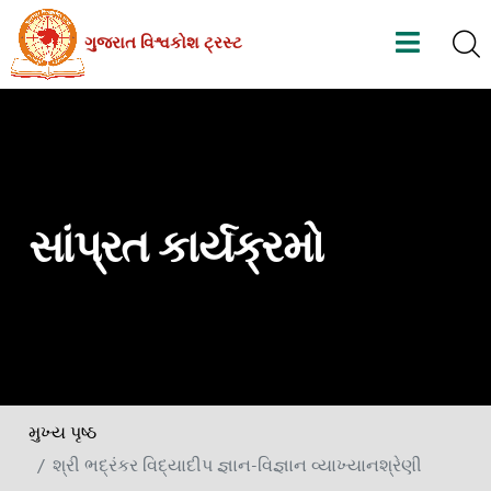
Skip
ગુજરાત વિશ્વકોશ ટ્રસ્ટ
to
the
content
સાંપ્રત કાર્યક્રમો
મુખ્ય પૃષ્ઠ
શ્રી ભદ્રંકર વિદ્યાદીપ જ્ઞાન-વિજ્ઞાન વ્યાખ્યાનશ્રેણી