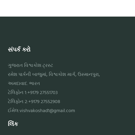
સંપર્ક કરો
ગુજરાત વિશ્વકોશ ટ્રસ્ટ
રમેશ પાર્કની બાજુમાં, વિશ્વકોશ માર્ગ, ઉસ્માનપુરા,
અમદાવાદ. ભારત
ટેલિફોન 1:+9179 27551703
ટેલિફોન 2:+9179 27552908
ઈમેલ:
vishvakoshad1@gmail.com
લિંક