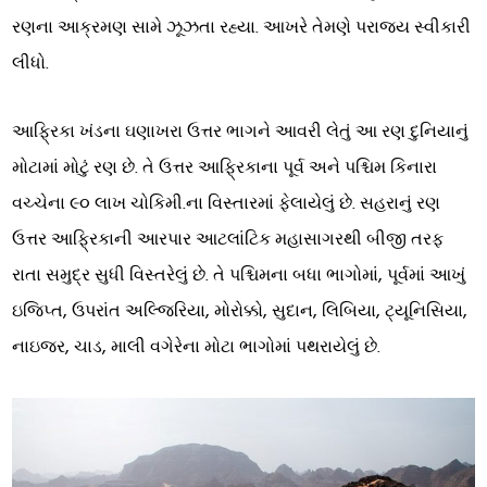
રણના આક્રમણ સામે ઝૂઝતા રહ્યા. આખરે તેમણે પરાજય સ્વીકારી
લીધો.
આફ્રિકા ખંડના ઘણાખરા ઉત્તર ભાગને આવરી લેતું આ રણ દુનિયાનું
મોટામાં મોટું રણ છે. તે ઉત્તર આફ્રિકાના પૂર્વ અને પશ્ચિમ કિનારા
વચ્ચેના ૯૦ લાખ ચોકિમી.ના વિસ્તારમાં ફેલાયેલું છે. સહરાનું રણ
ઉત્તર આફ્રિકાની આરપાર આટલાંટિક મહાસાગરથી બીજી તરફ
રાતા સમુદ્ર સુધી વિસ્તરેલું છે. તે પશ્ચિમના બધા ભાગોમાં, પૂર્વમાં આખું
ઇજિપ્ત, ઉપરાંત અલ્જિરિયા, મોરોક્કો, સુદાન, લિબિયા, ટ્યૂનિસિયા,
નાઇજર, ચાડ, માલી વગેરેના મોટા ભાગોમાં પથરાયેલું છે.