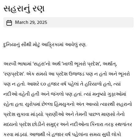
સહરાનું રણ
Post
March 29, 2025
date
દુનિયાનું સૌથી મોટું આફ્રિકામાં આવેલું રણ.
અરબી ભાષામાં ‘સહરા’નો અર્થ ‘ખાલી ભૂખરો પ્રદેશ’, અર્થાત્,
‘રણપ્રદેશ’. એક સમયે આ પ્રદેશ ઉજ્જડ પણ ન હતો અને ભૂખરો
પણ ન હતો. આશરે ૬૦ હજાર વર્ષ પહેલાં તે હરિયાળો હતો, ત્યાં
નદીઓ વહેતી હતી અને જંગલો પણ હતાં. ત્યાં મનુષ્યો ગુફાઓમાં
રહેતા હતા. યુરોપમાં છેલ્લા હિમયુગનો અંત આવ્યો ત્યારથી સહરાનો
પ્રદેશ સુકાવા માંડ્યો. પ્રાણીઓ અને તેમની પાછળ માણસો તેનો
મધ્યનો પ્રદેશ છોડીને સમુદ્ર અને નદીઓના કિનારા તરફ સ્થળાંતર
કરવા માંડ્યાં. આજથી બે હજાર વર્ષ પહેલાંના સમય સુધી લોકો