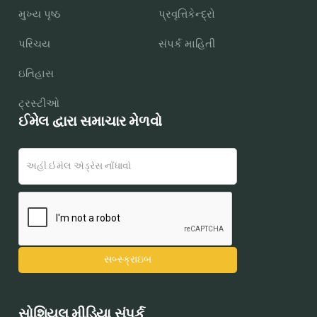
મુખ્ય પૃષ્ઠ
પ્રવૃત્તિકેન્દ્રો
પરિચય
સંપર્ક માહિતી
ઇતિહાસ
ટ્રસ્ટીઓ
ઈમેલ દ્વારા સમાચાર મેળવો
સોશિયલ મીડિયા સંપર્ક