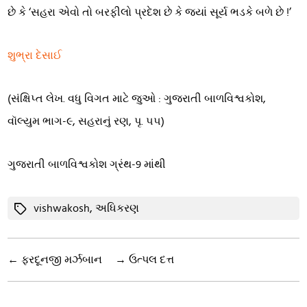
છે કે ‘સહરા એવો તો બરફીલો પ્રદેશ છે કે જ્યાં સૂર્ય ભડકે બળે છે !’
શુભ્રા દેસાઈ
(સંક્ષિપ્ત લેખ. વધુ વિગત માટે જુઓ : ગુજરાતી બાળવિશ્વકોશ,
વૉલ્યુમ ભાગ-૯, સહરાનું રણ, પૃ. ૫૫)
ગુજરાતી બાળવિશ્વકોશ ગ્રંથ-9 માંથી
Tags
vishwakosh
,
અધિકરણ
←
ફરદૂનજી મર્ઝબાન
→
ઉત્પલ દત્ત