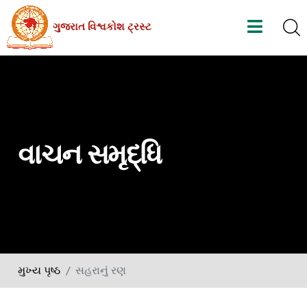
Skip
ગુજરાત વિશ્વકોશ ટ્રસ્ટ
to
the
content
વાચન સમૃદ્ધિ
મુખ્ય પૃષ્ઠ
સહરાનું રણ