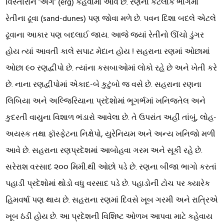
વિસ્તારોને ‘અર્ગ’ (erg) કહેવામાં આવે છે. રણના કેટલાક ભાગમાં
રેતીના ઢૂવા (sand-dunes) પણ જોવા મળે છે. પવન દિશા બદલે એટલે
ઢૂવાના આકાર પણ બદલાઈ જાય. આજે જ્યાં રેતીનો ઊંચો ડુંગર
હોય ત્યાં આવતી કાલે સપાટ મેદાન હોય ! સહરાના રણમાં ઓછામાં
ઓછા ૯૦ રણદ્વીપો છે. ત્યાંના કસબાઓમાં લોકો રહે છે અને ખેતી કરે
છે. નાના રણદ્વીપોમાં એકાદ-બે કુટુંબો જ વસે છે. સહરાના રણના
લિબિયા અને અલ્જિરિયાના પ્રદેશોમાં ભૂગર્ભમાં ખનિજતેલ અને
કુદરતી વાયુના વિશાળ ભંડારો આવેલા છે. તે ઉપરાંત અહીં તાંબું, લોહ-
અયસ્ક તથા ફૉસ્ફેટના નિક્ષેપો, યુરેનિયમ અને અન્ય ખનિજો મળી
આવે છે. સહરાના રણપ્રદેશમાં આબોહવા ગરમ અને સૂકી રહે છે.
સરેરાશ વરસાદ ૨૦૦ મિમી.થી ઓછો પડે છે. રણના બીજા ભાગો કરતાં
પહાડી પ્રદેશોમાં થોડો વધુ વરસાદ પડે છે. પહાડોની ટોચ પર ક્યારેક
હિમવર્ષા પણ થાય છે. સહરાના રણમાં દિવસે ખૂબ ગરમી અને રાત્રિએ
ખૂબ ઠંડી હોય છે. આ પ્રદેશની વિશિષ્ટ ઓળખ આપવા માટે કહેવાય