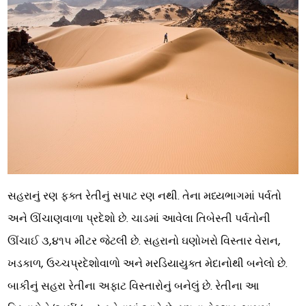
સહરાનું રણ ફક્ત રેતીનું સપાટ રણ નથી. તેના મધ્યભાગમાં પર્વતો
અને ઊંચાણવાળા પ્રદેશો છે. ચાડમાં આવેલા તિબેસ્તી પર્વતોની
ઊંચાઈ ૩,૪૧૫ મીટર જેટલી છે. સહરાનો ઘણોખરો વિસ્તાર વેરાન,
ખડકાળ, ઉચ્ચપ્રદેશોવાળો અને મરડિયાયુક્ત મેદાનોથી બનેલો છે.
બાકીનું સહરા રેતીના અફાટ વિસ્તારોનું બનેલું છે. રેતીના આ