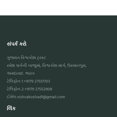
સંપર્ક કરો
ગુજરાત વિશ્વકોશ ટ્રસ્ટ
રમેશ પાર્કની બાજુમાં, વિશ્વકોશ માર્ગ, ઉસ્માનપુરા,
અમદાવાદ. ભારત
ટેલિફોન 1:+9179 27551703
ટેલિફોન 2:+9179 27552908
ઈમેલ:
vishvakoshad1@gmail.com
લિંક