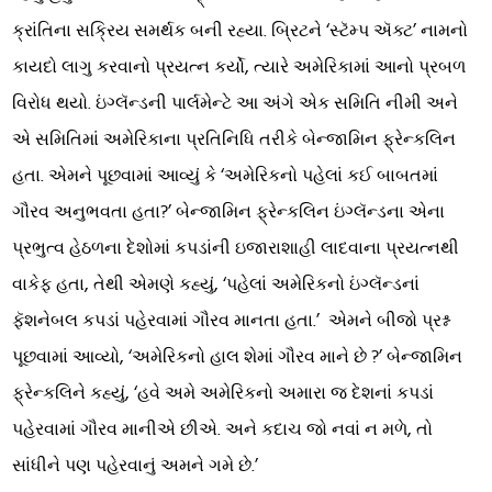
ક્રાંતિના સક્રિય સમર્થક બની રહ્યા. બ્રિટને ‘સ્ટૅમ્પ ઍક્ટ’ નામનો
કાયદો લાગુ કરવાનો પ્રયત્ન કર્યો, ત્યારે અમેરિકામાં આનો પ્રબળ
વિરોધ થયો. ઇંગ્લૅન્ડની પાર્લમેન્ટે આ અંગે એક સમિતિ નીમી અને
એ સમિતિમાં અમેરિકાના પ્રતિનિધિ તરીકે બેન્જામિન ફ્રેન્કલિન
હતા. એમને પૂછવામાં આવ્યું કે ‘અમેરિકનો પહેલાં કઈ બાબતમાં
ગૌરવ અનુભવતા હતા?’ બેન્જામિન ફ્રેન્કલિન ઇંગ્લૅન્ડના એના
પ્રભુત્વ હેઠળના દેશોમાં કપડાંની ઇજારાશાહી લાદવાના પ્રયત્નથી
વાકેફ હતા, તેથી એમણે કહ્યું, ‘પહેલાં અમેરિકનો ઇંગ્લૅન્ડનાં
ફૅશનેબલ કપડાં પહેરવામાં ગૌરવ માનતા હતા.’ એમને બીજો પ્રશ્ન
પૂછવામાં આવ્યો, ‘અમેરિકનો હાલ શેમાં ગૌરવ માને છે ?’ બેન્જામિન
ફ્રેન્કલિને કહ્યું, ‘હવે અમે અમેરિકનો અમારા જ દેશનાં કપડાં
પહેરવામાં ગૌરવ માનીએ છીએ. અને કદાચ જો નવાં ન મળે, તો
સાંધીને પણ પહેરવાનું અમને ગમે છે.’