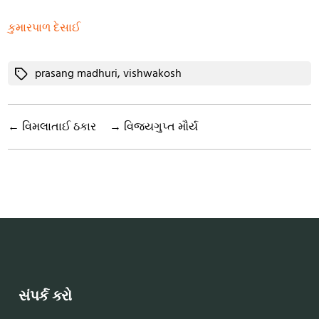
કુમારપાળ દેસાઈ
Tags
prasang madhuri
,
vishwakosh
←
વિમલાતાઈ ઠકાર
→
વિજયગુપ્ત મૌર્ય
સંપર્ક કરો