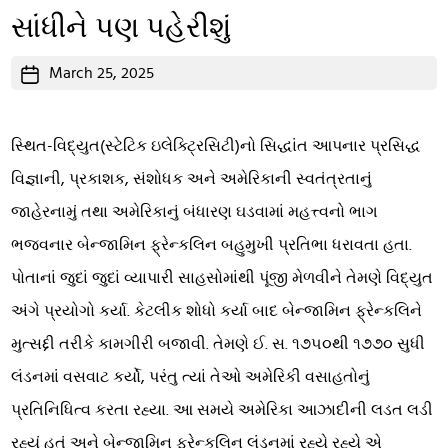
સાંધીને પણ પહેરીશું
Post
March 25, 2025
date
સ્થિત-વિદ્યુત(સ્ટેટિક ઇલેક્ટ્રિસિટી)નો સિદ્ધાંત આપનાર પ્રસિદ્ધ
વિજ્ઞાની, પ્રકાશક, સંશોધક અને અમેરિકાની સ્વતંત્રતાનું
જાહેરનામું તથા અમેરિકાનું બંધારણ ઘડવામાં મહત્ત્વનો ભાગ
ભજવનાર બેન્જામિન ફ્રેન્કલિન બહુમુખી પ્રતિભા ધરાવતા હતા.
પોતાનાં જુદાં જુદાં વ્યાપારી સાહસોમાંથી પૂંજી મેળવીને તેમણે વિદ્યુત
અંગે પ્રયોગો કર્યા. કેટલીક શોધો કર્યા બાદ બેન્જામિન ફ્રેન્કલિને
મુત્સદ્દી તરીકે કામગીરી બજાવી. તેમણે ઈ. સ. ૧૭૫૦થી ૧૭૭૦ સુધી
લંડનમાં વસવાટ કર્યો, પરંતુ ત્યાં તેઓ અમેરિકી વસાહતોનું
પ્રતિનિધિત્વ કરતા રહ્યા. આ સમયે અમેરિકા આઝાદીની લડત લડી
રહ્યું હતું અને બેન્જામિન ફ્રેન્કલિન લંડનમાં રહ્યે રહ્યે એ