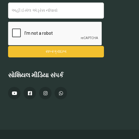
સોશિયલ મીડિયા સંપર્ક