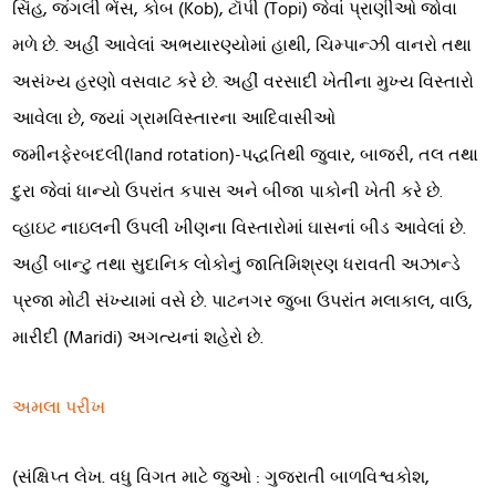
સિંહ, જંગલી ભેંસ, કોબ (Kob), ટૉપી (Topi) જેવાં પ્રાણીઓ જોવા
મળે છે. અહીં આવેલાં અભયારણ્યોમાં હાથી, ચિમ્પાન્ઝી વાનરો તથા
અસંખ્ય હરણો વસવાટ કરે છે. અહીં વરસાદી ખેતીના મુખ્ય વિસ્તારો
આવેલા છે, જ્યાં ગ્રામવિસ્તારના આદિવાસીઓ
જમીનફેરબદલી(land rotation)-પદ્ધતિથી જુવાર, બાજરી, તલ તથા
દુરા જેવાં ધાન્યો ઉપરાંત કપાસ અને બીજા પાકોની ખેતી કરે છે.
વ્હાઇટ નાઇલની ઉપલી ખીણના વિસ્તારોમાં ઘાસનાં બીડ આવેલાં છે.
અહીં બાન્ટુ તથા સુદાનિક લોકોનું જાતિમિશ્રણ ધરાવતી અઝાન્ડે
પ્રજા મોટી સંખ્યામાં વસે છે. પાટનગર જુબા ઉપરાંત મલાકાલ, વાઉ,
મારીદી (Maridi) અગત્યનાં શહેરો છે.
અમલા પરીખ
(સંક્ષિપ્ત લેખ. વધુ વિગત માટે જુઓ : ગુજરાતી બાળવિશ્વકોશ,