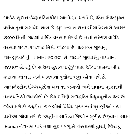
સાઉથ સુદાન ઉષ્ણકટિબંધીય આબોહવા ધરાવે છે, જેમાં ભેજયુક્ત
વર્ષાૠતુનો સમાવેશ થાય છે. યુગાન્ડા સાથેના સીમાવિસ્તારો આશરે
૨૪૦૦ મિમી. જેટલો વાર્ષિક વરસાદ મેળવે છે. તેનો સરેરાશ વાર્ષિક
વરસાદ લગભગ ૧,૧૧૮ મિમી. જેટલો છે. પાટનગર જુબાનું
જાન્યુઆરીનું તાપમાન ૨૭.૩૦° સે. જ્યારે જુલાઈનું તાપમાન
૨૪.૫૦° સે. રહે છે. સાઉથ સુદાનમાં ટૂંકું ઘાસ, ઊંચા ઘાસનાં બીડ,
કાંટાળાં ઝાંખરાં અને બાવળનાં વૃક્ષોનાં જૂથ જોવા મળે છે.
આયર્નસ્ટોન ઉચ્ચપ્રદેશ પાનખર-જંગલો અને સવાના પ્રકારની
વનસ્પતિથી છવાયેલો છે. છેક દક્ષિણે સદાહરિત વિષુવવૃત્તીય જંગલો
જોવા મળે છે. અહીંનાં જંગલોમાં વિવિધ પ્રકારનાં પ્રાણીઓ તથા
પક્ષીઓ જોવા મળે છે. અહીંના બાન્ડિનજિલો રાષ્ટ્રીય ઉદ્યાન, બોમા
(Boma) નૅશનલ પાર્ક તથા સુદ પંકભૂમિ વિસ્તારમાં હાથી, જિરાફ,