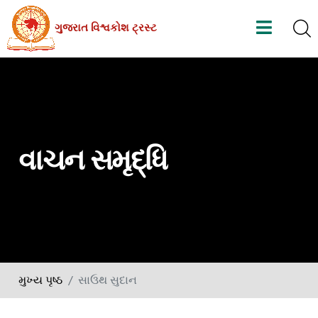
Skip
ગુજરાત વિશ્વકોશ ટ્રસ્ટ
to
the
content
વાચન સમૃદ્ધિ
મુખ્ય પૃષ્ઠ
સાઉથ સુદાન