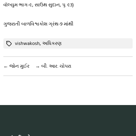
વૉલ્યુમ ભાગ-૯, સાઉથ સુદાન, પૃ. ૯3)
ગુજરાતી બાળવિશ્વકોશ ગ્રંથ-9 માંથી
Tags
vishwakosh
,
અધિકરણ
←
જોન મુઈર
→
બી. આર. ચોપરા