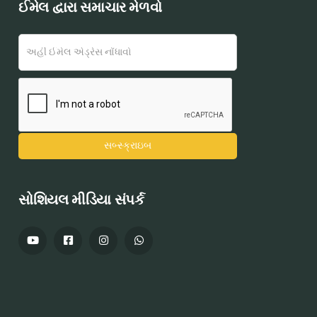
ઈમેલ દ્વારા સમાચાર મેળવો
સોશિયલ મીડિયા સંપર્ક