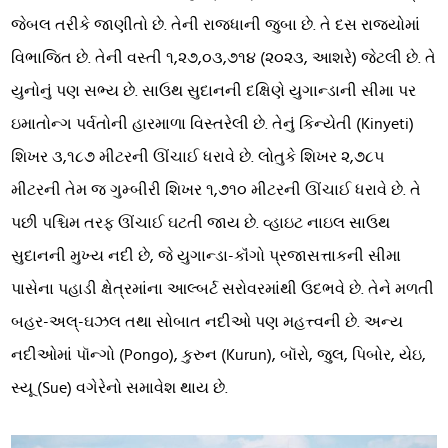
જેબલ તરીકે જાણીતો છે. તેની રાજધાની જુબા છે. તે દસ રાજ્યોમાં
વિભાજિત છે. તેની વસ્તી ૧,૨૭,૦૩,૭૧૪ (૨૦૨૩, આશરે) જેટલી છે. તે
યુનોનું પણ સભ્ય છે. સાઉથ સુદાનની દક્ષિણે યુગાન્ડાની સીમા પર
ઇમાતોન્ગ પર્વતોની હારમાળા વિસ્તરેલી છે. તેનું કિન્યેતી (Kinyeti)
શિખર ૩,૧૮૭ મીટરની ઊંચાઈ ધરાવે છે. લોતુકે શિખર ૨,૭૮૫
મીટરની તેમ જ ગુમ્બીરી શિખર ૧,૭૧૦ મીટરની ઊંચાઈ ધરાવે છે. તે
પછી પશ્ચિમ તરફ ઊંચાઈ ઘટતી જાય છે. વ્હાઇટ નાઇલ સાઉથ
સુદાનની મુખ્ય નદી છે, જે યુગાન્ડા-કૉંગો પ્રજાસત્તાકની સીમા
પાસેના પહાડી ક્ષેત્રમાંના આલ્બર્ટ સરોવરમાંથી ઉદભવે છે. તેને મળતી
બહર-અલ્-ઘઝલ તથા સોબાત નદીઓ પણ મહત્ત્વની છે. અન્ય
નદીઓમાં પૉન્ગો (Pongo), કુરુન (Kurun), બૉરો, જુલ, પિબોર, યેઇ,
સ્યૂ (Sue) વગેરેનો સમાવેશ થાય છે.