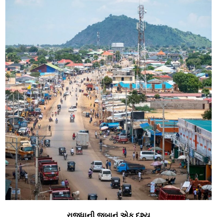
રાજધાની જુબાનું એક દૃશ્ય