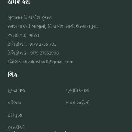
સંપર્ક કરો
ગુજરાત વિશ્વકોશ ટ્રસ્ટ
રમેશ પાર્કની બાજુમાં, વિશ્વકોશ માર્ગ, ઉસ્માનપુરા,
અમદાવાદ. ભારત
ટેલિફોન 1:+9179 27551703
ટેલિફોન 2:+9179 27552908
ઈમેલ:
vishvakoshad1@gmail.com
લિંક
મુખ્ય પૃષ્ઠ
પ્રવૃત્તિકેન્દ્રો
પરિચય
સંપર્ક માહિતી
ઇતિહાસ
ટ્રસ્ટીઓ