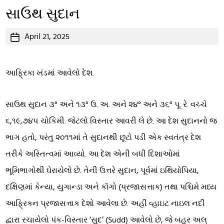
સાઉથ સુદાન
Post
April 21, 2025
date
આફ્રિકા ખંડમાં આવેલો દેશ.
સાઉથ સુદાન ૩° અને ૧૩° ઉ. અ. અને ૨૪° અને ૩૬° પૂ. રે. વચ્ચે
૬,૧૯,૭૪૫ ચોકિમી. જેટલો વિસ્તાર આવરી લે છે. આ દેશ સુદાનનો જ
ભાગ હતો, પરંતુ ૨૦૧૧માં તે સુદાનથી છૂટો પડી એક સ્વતંત્ર દેશ
તરીકે અસ્તિત્વમાં આવ્યો. આ દેશ એની બધી દિશાઓમાં
ભૂમિભાગોથી ઘેરાયેલો છે. તેની ઉત્તરે સુદાન, પૂર્વમાં ઇથિયોપિયા,
દક્ષિણમાં કેન્યા, યુગાન્ડા અને કૉંગો (પ્રજાસત્તાક) તથા પશ્ચિમે મધ્ય
આફ્રિકન પ્રજાસત્તાક દેશો આવેલા છે. અહીં વ્હાઇટ નાઇલ નદી
દ્વારા રચાયેલો પંક-વિસ્તાર ‘સુદ’ (Sudd) આવેલો છે, જે બહર અલ્